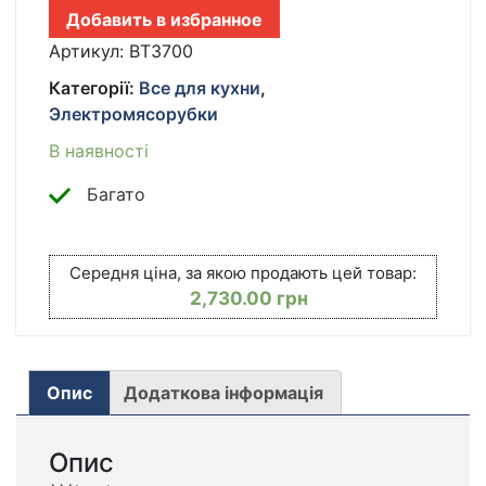
BITEK
Добавить в избранное
BT-
3700
Артикул:
BT3700
КІЛЬКІСТЬ
Категорії:
Все для кухни
,
Электромясорубки
В наявності
Багато
Середня ціна, за якою продають цей товар:
2,730.00
грн
Опис
Додаткова інформація
Опис