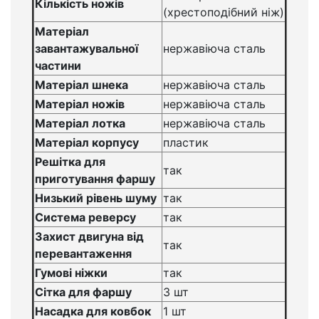
Кількість ножів
(хрестоподібний ніж)
Матеріал
завантажувальної
нержавіюча сталь
частини
Матеріал шнека
нержавіюча сталь
Матеріал ножів
нержавіюча сталь
Матеріал лотка
нержавіюча сталь
Матеріал корпусу
пластик
Решітка для
так
приготування фаршу
Низький рівень шуму
так
Система реверсу
так
Захист двигуна від
так
перевантаження
Гумові ніжки
так
Сітка для фаршу
3 шт
Насадка для ковбок
1 шт