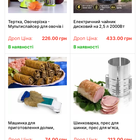
Тертка, Овочерізка -
Електричний чайник
Мультислайсер для овочів і
дисковий на 2,5 л 2000Вт
фруктів Kitchen Master
BITEK BT-7916B з
підтримкою теплового
Дроп Ціна:
226.00
грн
Дроп Ціна:
433.00
грн
режиму
В наявності
В наявності
Машинка для
Шинковарка, прес для
приготовлення долми,
шинки, прес для м'яса,
голубців "Dolmer"
форма для шинки, Redmond
Series Multipro шинковарка
Дроп Ціна:
74.00
грн
Дроп Ціна:
213.00
грн