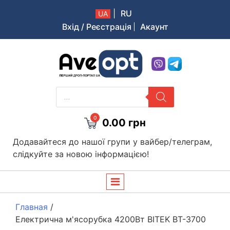
|
RU
UA
Вхід / Реєстрація
Акаунт
Aveopt – оптова дропшипінг платформа в Україні
PRODUCTS
SEARCH
0
0.00
грн
Додавайтеся до нашої групи у вайбер/телеграм,
слідкуйте за новою інформацією!
Главная
/
Електрична м'ясорубка 4200Вт BITEK BT-3700