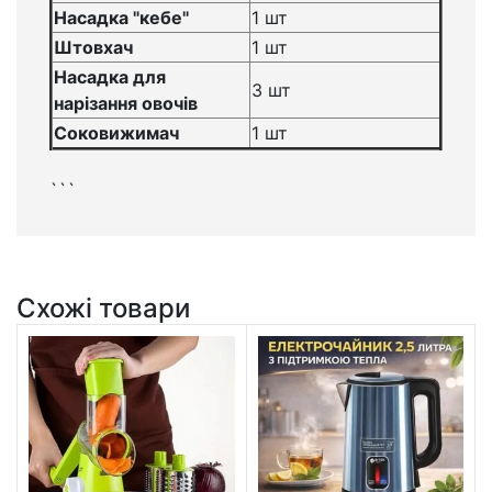
Насадка "кебе"
1 шт
Штовхач
1 шт
Насадка для
3 шт
нарізання овочів
Соковижимач
1 шт
```
Схожі товари