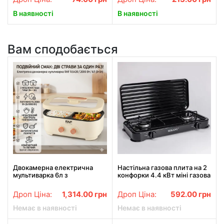
В наявності
В наявності
Вам сподобається
Двокамерна електрична
Настільна газова плита на 2
мультиварка 6л з
конфорки 4.4 кВт міні газова
антипригарним покриттям
плита для балонного газу
RAF R.5420 2000W
Чорна Sokany SK-6002
Дроп Ціна:
1,314.00
грн
Дроп Ціна:
592.00
грн
Немає в наявності
Немає в наявності