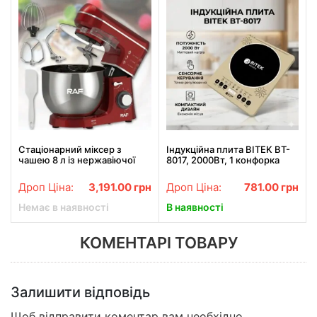
Стаціонарний міксер з
Індукційна плита BITEK BT-
чашею 8 л із нержавіючої
8017, 2000Вт, 1 конфорка
сталі та 6 швидкостями RAF
ефективна та компактна
R.6618B 1400W
настільна електроплита для
Дроп Ціна:
3,191.00
грн
Дроп Ціна:
781.00
грн
кухні
Немає в наявності
В наявності
КОМЕНТАРІ ТОВАРУ
Залишити відповідь
Щоб відправити коментар вам необхідно