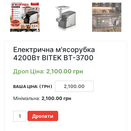
Електрична м'ясорубка
4200Вт BITEK BT-3700
Дроп Ціна:
2,100.00
грн
ВАША ЦІНА: ( ГРН )
Мінімальна:
2,100.00
грн
МЯСОРУБКА
Дропати
ЭЛЕКТРИЧЕСКАЯ
4200ВТ