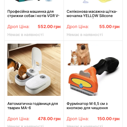
Професійна машинка для
Силіконова масажна щітка-
стрижки собак і котів VGR V-
мочалка YELLOW Silicone
205
Massage Bath | Мочалка для
купання | Щітка для тварин
Дроп Ціна:
552.00
грн
Дроп Ціна:
55.00
грн
Немає в наявності
Немає в наявності
Автоматична годівниця для
Фурмінатор M 6,5 см з
тварин MA-6
кнопкою для чищення
шерсті котів та собак
FURminator
Дроп Ціна:
478.00
грн
Дроп Ціна:
150.00
грн
Немає в наявності
Немає в наявності