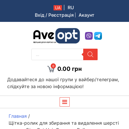
|
RU
UA
Вхід / Реєстрація
Акаунт
Aveopt – оптова дропшипінг платформа в Україні
PRODUCTS
SEARCH
0
0.00
грн
Додавайтеся до нашої групи у вайбер/телеграм,
слідкуйте за новою інформацією!
Главная
/
Щітка-ролик для збирання та видалення шерсті