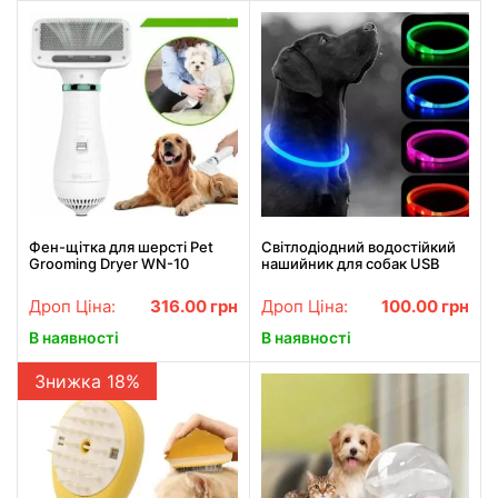
Фен-щітка для шерсті Pet
Світлодіодний водостійкий
Grooming Dryer WN-10
нашийник для собак USB
USB Розмір S-35 см M-40 см
L-70 см
Дроп Ціна:
316.00
грн
Дроп Ціна:
100.00
грн
В наявності
В наявності
Знижка 18%