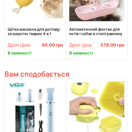
Щітка масажна для догляду
Автоматичний фонтан для
за шерстю тварин 4 в 1
котів і собак в стилі равлика
ПАРОВА Pet comb
USB 4,5 л. 152 унції LY-470 |
Поїлка для тварин
Дроп Ціна:
66.00
грн
Дроп Ціна:
578.00
грн
В наявності
В наявності
Вам сподобається