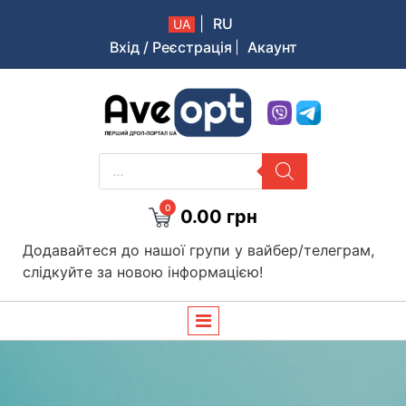
|
RU
UA
Вхід / Реєстрація
Акаунт
Aveopt – оптова дропшипінг платформа в Україні
PRODUCTS
SEARCH
0
0.00
грн
Додавайтеся до нашої групи у вайбер/телеграм,
слідкуйте за новою інформацією!