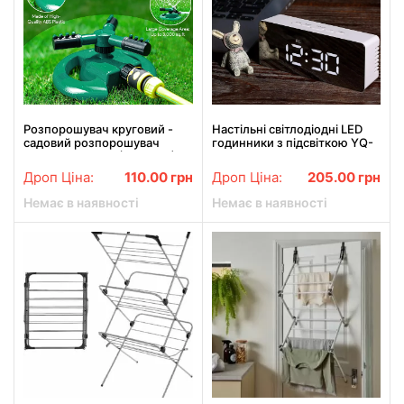
Розпорошувач круговий -
Настільні світлодіодні LED
садовий розпорошувач
годинники з підсвіткою YQ-
Nozzle Atomizer (MA2304)
719 з будильником та
термометром 6в1
Дроп Ціна:
110.00
грн
Дроп Ціна:
205.00
грн
Немає в наявності
Немає в наявності