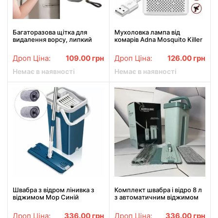
Багаторазова щітка для
Мухоловка лампа від
видалення ворсу, липкий
комарів Adna Mosquito Killer
ролик MOUSE XL-331
LKS USB знищувач комах
безшумний портативний
Дроп Ціна:
109.00
грн
Дроп Ціна:
126.00
грн
фуміґатор
Немає в наявності
Немає в наявності
Швабра з відром лінивка з
Комплект швабра і відро 8 л
віджимом Mop Синій
з автоматичним віджимом
для прибирання
Дроп Ціна:
336.00
грн
Дроп Ціна:
336.00
грн