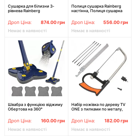
Сушарка для білизни 3-
Полиця сушарка Rainberg
рівнева Rainberg
настінна, Полиця сушарка
настінна ТН-0158
Дроп Ціна:
874.00
грн
Дроп Ціна:
556.00
грн
Немає в наявності
Немає в наявності
Швабра з функцією віджиму
Набір ножівка по дереву TV
Обертова на 360°
ONE з пилками по металу,
регульована швабра,
склу, каменю, кахлю ручна
телескопічна швабра для
Дроп Ціна:
160.00
грн
Дроп Ціна:
182.00
грн
прибирання
Немає в наявності
Немає в наявності