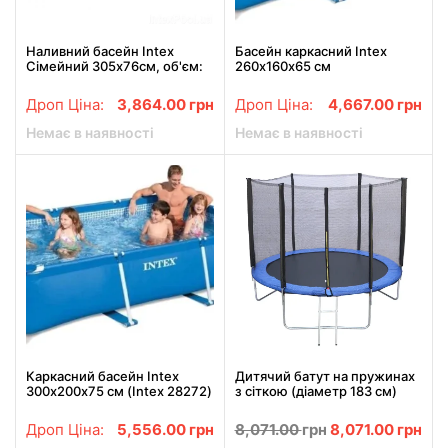
Наливний басейн Intex
Басейн каркасний Intex
Сімейний 305х76см, об'єм:
260х160х65 см
3854л з фільтр-насосом
28122
Дроп Ціна:
3,864.00
грн
Дроп Ціна:
4,667.00
грн
Немає в наявності
Немає в наявності
Каркасний басейн Intex
Дитячий батут на пружинах
300х200х75 см (Intex 28272)
з сіткою (діаметр 183 см)
Tilly RJ-0085/1
Дроп Ціна:
5,556.00
грн
8,071.00
грн
8,071.00
грн