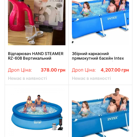
Відпарювач HAND STEAMER
Збірний каркасний
RZ-608 Вертикальний
прямокутний басейн Intex
ручний відпарювач для
28270 (Інтекс 58983)
одягу
220см-150см-60см
Дроп Ціна:
378.00
грн
Дроп Ціна:
4,207.00
грн
Немає в наявності
Немає в наявності