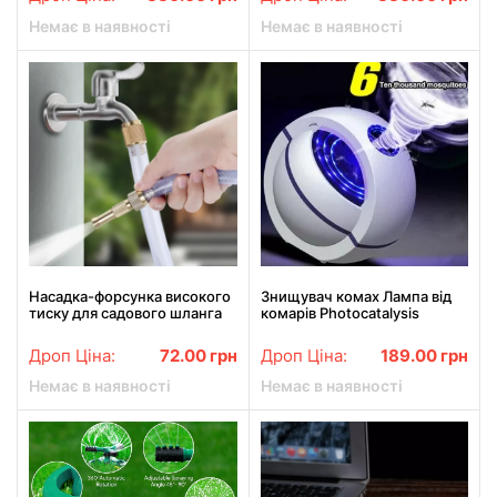
Немає в наявності
Немає в наявності
Насадка-форсунка високого
Знищувач комах Лампа від
тиску для садового шланга
комарів Photocatalysis
INTEGRATED DIRECT SPRAY
Suction Type Mosquito Killer
GUN
Дроп Ціна:
72.00
грн
Дроп Ціна:
189.00
грн
Немає в наявності
Немає в наявності