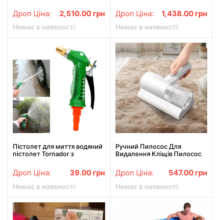
потужності HEPA фільтр 4L -
KT/BCD-360i на 2
4200 W
акумулятори в кейсі
Дроп Ціна:
2,510.00
грн
Дроп Ціна:
1,438.00
грн
Немає в наявності
Немає в наявності
Пістолет для миття водяний
Ручний Пилосос Для
пістолет Tornador з
Видалення Кліщів Пилосос
регульованим тиском
Для Видалення Пилових
Кліщів
Дроп Ціна:
39.00
грн
Дроп Ціна:
547.00
грн
Немає в наявності
Немає в наявності