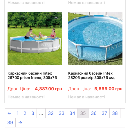
Немає в наявності
Немає в наявності
Каркасний басейн Intex
Каркасний басейн Intex
26700 prism frame, 305х76
28206 розмір 305х76 см,
см, об'єм води 4485 л
об'єм 4485 л
Дроп Ціна:
4,887.00
грн
Дроп Ціна:
5,555.00
грн
Немає в наявності
Немає в наявності
←
1
2
3
…
32
33
34
35
36
37
38
39
→