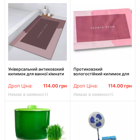
Універсальний антиковзкий
Протиковзкий
килимок для ванної кімнати
вологостійкий килимок для
Shower Room 40х60 см колір
ванної кімнати Shower Room
Рожевий
40х60 см Рожевий
Дроп Ціна:
114.00
грн
Дроп Ціна:
114.00
грн
Немає в наявності
Немає в наявності