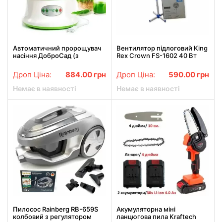
Автоматичний пророщувач
Вентилятор підлоговий King
насіння ДоброСад (з
Rex Crown FS-1602 40 Вт
таймером)
Дроп Ціна:
884.00
грн
Дроп Ціна:
590.00
грн
Немає в наявності
Немає в наявності
Пилосос Rainberg RB-659S
Акумуляторна міні
колбовий з регулятором
ланцюгова пила Kraftech