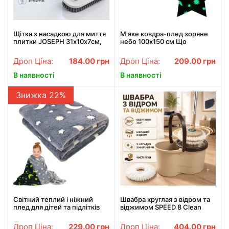
Щітка з насадкою для миття
М'яке ковдра-плед зоряне
плитки JOSEPH 31х10х7см,
небо 100х150 см Що
XL-1832, Сіра / Щітка для
світиться в темряві Magic
прибирання / Щітка для
Blanket Рожеве
Дроп Ціна:
184.00
грн
Дроп Ціна:
209.00
грн
чистки
В наявності
В наявності
Знижка 22%
Світний теплий і ніжний
Швабра круглая з відром та
плед для дітей та підлітків
віджимом SPEED 8 Clean
100x150 Magic Blanket Сірий
Expert LY-911, бежева,
комплект для миття підлоги
Дроп Ціна:
229.00
грн
Дроп Ціна:
404.00
грн