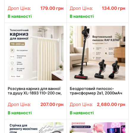
ванної XL-1892 90–160 см,
1891 70–120 см, білий карніз
біла розсувна штанга без
без свердління
Дроп Ціна:
179.00
грн
Дроп Ціна:
134.00
грн
свердління
В наявності
В наявності
Розсувна карниз для ванної
Бездротовий пилосос-
та душу XL-1893 110–200 см,
трансформер 2в1, 2000мАч
біла, телескопічна штанга
+ 2 насадки, RAF R.8740,
без свердління
Чорний / Бездротовий
Дроп Ціна:
207.00
грн
Дроп Ціна:
2,680.00
грн
пилосос / Акумуляторний
пилосос
В наявності
В наявності