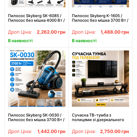
Пилосос Skyberg SK-6085 /
Пилосос Skyberg K-1605 /
Пилосос без мішка 4000 Вт /
Пилосос без мішка 3700 Вт /
Пилосос контейнер 3 л
Пилосос контейнер 2.5 л
Дроп Ціна:
2,262.00
грн
Дроп Ціна:
1,488.00
грн
В наявності
В наявності
Пилосос Skyberg SK-0030 /
Сучасна ТВ-тумба з
Пилосос без мішка 3700 Вт /
полицями зі дзеркального
Пилосос контейнер 2.5 л
скла AND YM174
Дроп Ціна:
1,442.00
грн
Дроп Ціна:
2,750.00
грн