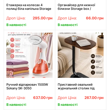
Етажерка на колесах 4
Органайзер для нижної
полиці біла напільна Storage
білизни Storage box /
rack AN906
Органайзер для речей XL-
1112
Дроп Ціна:
295.00
грн
Дроп Ціна:
66.00
грн
В наявності
В наявності
Ручний відпарювач 1500W
Приставний овальний
Sokany SK-3050
журнальний столик під
диван 45х28х60 см темне
дерево
Дроп Ціна:
637.00
грн
Дроп Ціна:
267.00
грн
В наявності
В наявності