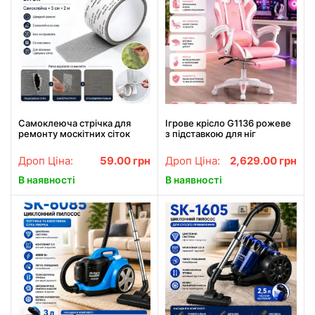
Самоклеюча стрічка для
Ігрове крісло G1136 рожеве
ремонту москітних сіток
з підставкою для ніг
TAPE LY-668, 5 см × 2 м, з
скловолокна
Дроп Ціна:
59.00
грн
Дроп Ціна:
2,629.00
грн
В наявності
В наявності