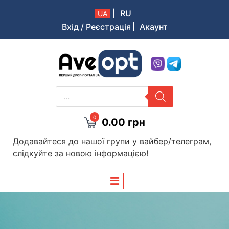
|
RU
UA
Вхід / Реєстрація
Акаунт
Aveopt – оптова дропшипінг платформа в Україні
PRODUCTS
SEARCH
0
0.00
грн
Додавайтеся до нашої групи у вайбер/телеграм,
слідкуйте за новою інформацією!