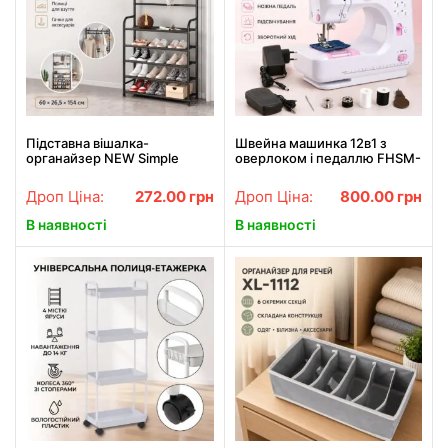
Підставна вішалка-
Швейна машинка 12в1 з
органайзер NEW Simple
оверлоком і педаллю FHSM-
Floor Clothes для одягу та
505 / Портативна швейна
взуття з полицями та
машинка / Міні-швейна
Дроп Ціна:
272.00
грн
Дроп Ціна:
800.00
грн
гачками, металева, чорна
машинка
В наявності
В наявності