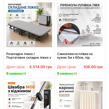
Розкладне ліжко /
Самоклеюча плівка на
Портативне складне ліжко з
кухню 5м х 60см, під
матрацом / Складне крісло-
мармур, Білий / Кухонна
ліжко 190х70х30см
плівка для поверхонь /
Дроп Ціна:
3,514.00
грн
Дроп Ціна:
106.00
грн
Декоративна наклейка
В наявності
В наявності