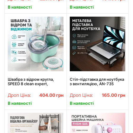
В наявності
В наявності
Швабра з відром кругла,
Стіл-підставка для ноутбука
SPEED 8 clean expert,
з вентиляцією, AN-735
комплект, LY-911, Бірюзовий
Чорний / Столик для
/ Швабра з відром / Швабра
ноутбука / Підставка з
Дроп Ціна:
404.00
грн
Дроп Ціна:
165.00
грн
для миття підлоги
вентиляцією для монітора
В наявності
В наявності