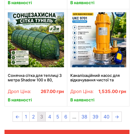
В наявності
В наявності
Сонячна сітка для теплиці 3
Каналізаційний насос для
метра Shadow 100 х 80,
відкачування чистої та
затінення 85%
брудної води 2000W 220v
2.6HP / Занурювальний
Дроп Ціна:
267.00
грн
Дроп Ціна:
1,535.00
грн
дренажно-каналізаційний
насос
В наявності
В наявності
←
1
2
3
4
5
6
…
38
39
40
→