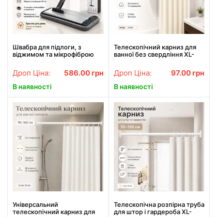
Швабра для підлоги, з
Телескопічний карниз для
віджимом та мікрофіброю
ванної без свердління XL-
42 см, M06, Сіра / Плоска
1890 50–80 см, білий,
швабра з віджимом /
розпірна труба для штор і
Дроп Ціна:
586.00
грн
Дроп Ціна:
97.00
грн
Металева швабра
гардероба
самоочищуюча
В наявності
В наявності
Універсальний
Телескопічна розпірна труба
телескопічний карниз для
для штор і гардероба XL-