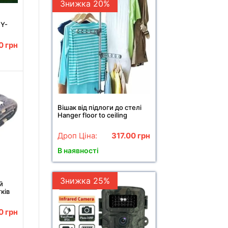
Знижка 20%
 Y-
 для
00
грн
Вішак від підлоги до стелі
Hanger floor to ceiling
Дроп Ціна:
317.00
грн
В наявності
Знижка 25%
й
тків
Сірий
00
грн