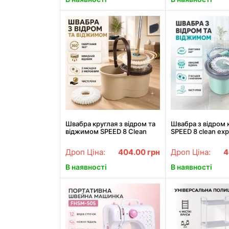
Швабра круглая з відром та
Швабра з відром 
віджимом SPEED 8 Clean
SPEED 8 clean exp
Expert LY-911, бежева,
комплект, LY-911
комплект для миття підлоги
/ Швабра з відро
Дроп Ціна:
404.00
грн
Дроп Ціна:
4
для миття підлог
В наявності
В наявності