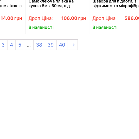
/
Самоклеюча плівка на
Швабра для підлоги, з
не ліжко з
кухню 5м х 60см, під
віджимом та мікрофіб
не крісло-
мармур, Білий / Кухонна
42 см, M06, Сіра / Пло
см
плівка для поверхонь /
швабра з віджимом /
514.00
грн
Дроп Ціна:
106.00
грн
Дроп Ціна:
586.
Декоративна наклейка
Металева швабра
самоочищуюча
В наявності
В наявності
3
4
5
…
38
39
40
→