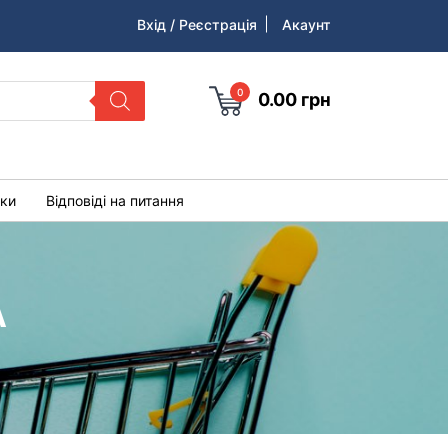
Вхід / Реєстрація
Акаунт
0
0.00
грн
уки
Відповіді на питання
А