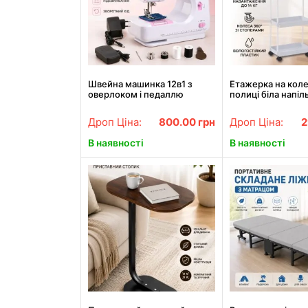
Швейна машинка 12в1 з
Етажерка на коле
оверлоком і педаллю
полиці біла напіл
FHSM-505 / Портативна
rack AN906
швейна машинка / Міні-
Дроп Ціна:
800.00
грн
Дроп Ціна:
2
швейна машинка
В наявності
В наявності