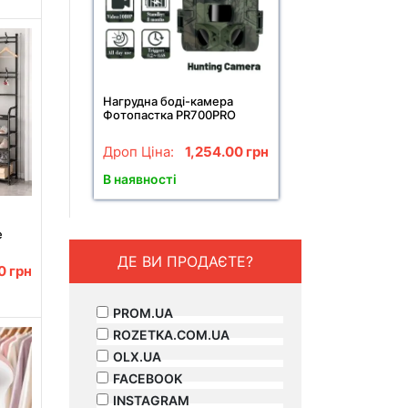
Нагрудна боді-камера
Фотопастка PR700PRO
мисливська камера P66
12мп з екраном та нічним
Дроп Ціна:
1,254.00
грн
баченням
В наявності
e
 та
ДЕ ВИ ПРОДАЄТЕ?
00
грн
рна
PROM.UA
ROZETKA.COM.UA
OLX.UA
FACEBOOK
INSTAGRAM