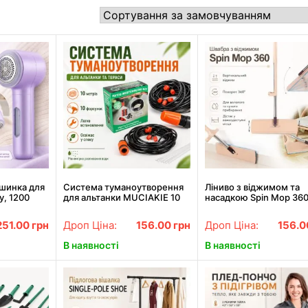
шинка для
Система туманоутворення
Ліниво з віджимом та
у, 1200
для альтанки MUCIAKIE 10
насадкою Spin Mop 360
-165,
метрів, 10 пластикових
Запасна насадка 32*11 
нка від
форсунок (водяна петля
Ліниво з самовіджимо
251.00
грн
Дроп Ціна:
156.00
грн
Дроп Ціна:
156.
садового розпилювача)
В наявності
В наявності