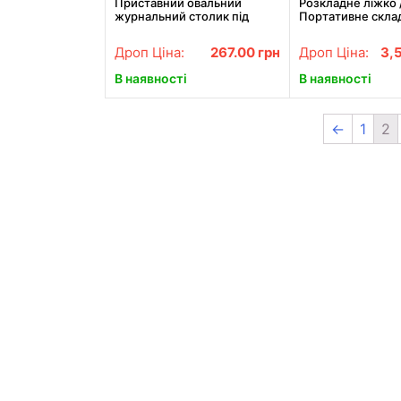
Приставний овальний
Розкладне ліжко 
журнальний столик під
Портативне склад
диван 45х28х60 см темне
матрацом / Склад
дерево
ліжко 190х70х30
Дроп Ціна:
267.00
грн
Дроп Ціна:
3,
В наявності
В наявності
←
1
2