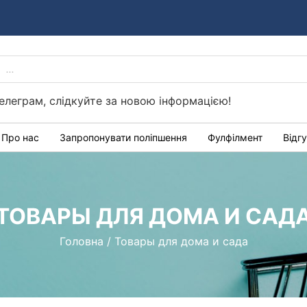
PRODUCTS
Україні
SEARCH
елеграм, слідкуйте за новою інформацією!
Про нас
Запропонувати поліпшення
Фулфілмент
Відг
ТОВАРЫ ДЛЯ ДОМА И САД
Головна
/
Товары для дома и сада