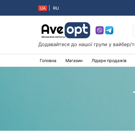
|
UA
RU
Aveopt – оптова дропшипінг платформа в 
Додавайтеся до нашої групи у вайбер/т
Головна
Магазин
Лідери продажів