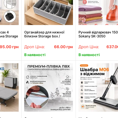
сах 4
Органайзер для нижної
Ручний відпарювач 15
ьна Storage
білизни Storage box /
Sokany SK-3050
Органайзер для речей XL-
1112
95.00
грн
Дроп Ціна:
66.00
грн
Дроп Ціна:
637.
В наявності
В наявності