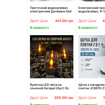
Проточний водонагрівач
Електричний пр
електричний Делімано Deli
водонагрівач, R-1
R-20 з екраном нижнім
Delimano 023 R-18
підключенням
Міні бойлер / Кра
Дроп Ціна:
441.00
грн
Дроп Ціна:
4
водонагрівачем
В наявності
В наявності
Вулична LED свіча на
Щітка з насадкою
сонячній батареї (6шт) SL-
плитки JOSEPH 3
060, Срібні / Електронні
XL-1832, Сіра / Щ
свічки / LED свічки /
прибирання / Щіт
Дроп Ціна:
395.00
грн
Дроп Ціна:
Світлодіодні свічки
чистки
В наявності
В наявності