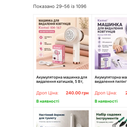
Показано 29–56 із 1096
Акумуляторна машинка для
Акумуляторна ма
видалення катишків, 5 Вт,
видалення пилінг
Kemei KM-167, бежева /
мАч, від USB, KM
Тример для зрізування
Фіолетова / Маши
Дроп Ціна:
240.00
грн
Дроп Ціна:
катишків
пилінгу / Тример
В наявності
В наявності