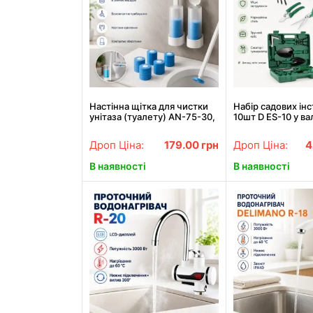
Настінна щітка для чистки
Набір садових ін
унітаза (туалету) AN-75-30,
10шт D ES-10 у вал
6 насадок, Голубий / Щітка
Зелений
для туалету / Безконтактне
Дроп Ціна:
179.00
грн
Дроп Ціна:
4
чищення унітаза
В наявності
В наявності