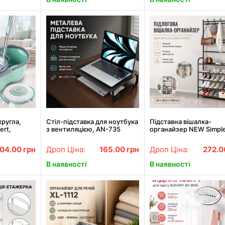
кругла,
Стіл-підставка для ноутбука
Підставна вішалка-
ert,
з вентиляцією, AN-735
органайзер NEW Simpl
, Бірюзовий
Чорний / Столик для
Floor Clothes для одягу
м / Швабра
ноутбука / Підставка з
взуття з полицями та
04.00
грн
Дроп Ціна:
165.00
грн
Дроп Ціна:
272.
и
вентиляцією для монітора
гачками, металева, чо
В наявності
В наявності