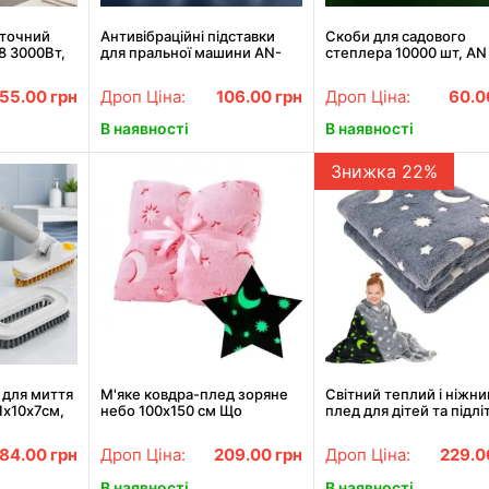
оточний
Антивібраційні підставки
Скоби для садового
8 3000Вт,
для пральної машини AN-
степлера 10000 шт, AN
, Білий /
815 4шт, Прозорий /
628, Сірий / Набір скоб
н з
Прозорі підставки для
підв'язування рослин
55.00
грн
Дроп Ціна:
106.00
грн
Дроп Ціна:
60.
побутової техніки
В наявності
В наявності
Знижка 22%
 для миття
М'яке ковдра-плед зоряне
Світний теплий і ніжни
1х10х7см,
небо 100х150 см Що
плед для дітей та підлі
ітка для
світиться в темряві Magic
100x150 Magic Blanket 
ка для
Blanket Рожеве
184.00
грн
Дроп Ціна:
209.00
грн
Дроп Ціна:
229.
В наявності
В наявності