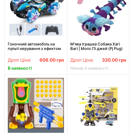
Гоночний автомобіль на
М'яка іграшка Собака Хагі
пульті керування з ефектом
Вагі | Мопс Пі джей (Pj Pug)
пари, підсвіткою та
гусениця 40 см
звуковими ефектами 21016
Дроп Ціна:
606.00
грн
Дроп Ціна:
320.00
грн
Синій
В наявності
Немає в наявності