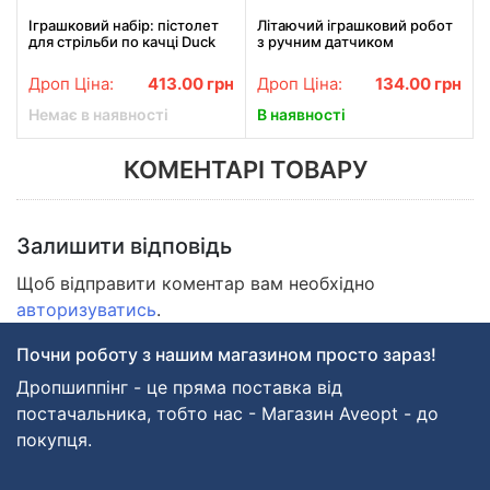
Іграшковий набір: пістолет
Літаючий іграшковий робот
для стрільби по качці Duck
з ручним датчиком
Shooting, дитячий домашній
Mechanical Man 5058
тир, Качка з рушницею
Дроп Ціна:
413.00
грн
Дроп Ціна:
134.00
грн
Немає в наявності
В наявності
КОМЕНТАРІ ТОВАРУ
Залишити відповідь
Щоб відправити коментар вам необхідно
авторизуватись
.
Почни роботу з нашим магазином просто зараз!
Дропшиппінг - це пряма поставка від
постачальника, тобто нас - Магазин Aveopt - до
покупця.