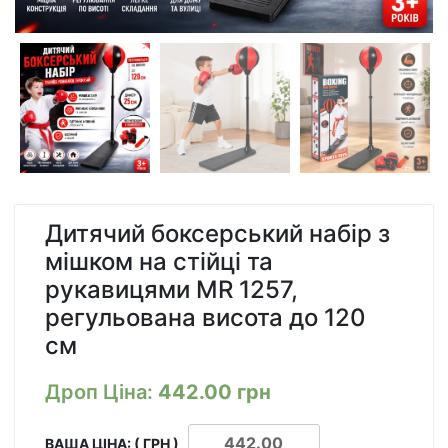
Дитячий боксерський набір з
мішком на стійці та
рукавицями MR 1257,
регульована висота до 120
см
Дроп Ціна:
442.00
грн
ВАША ЦІНА: ( ГРН )