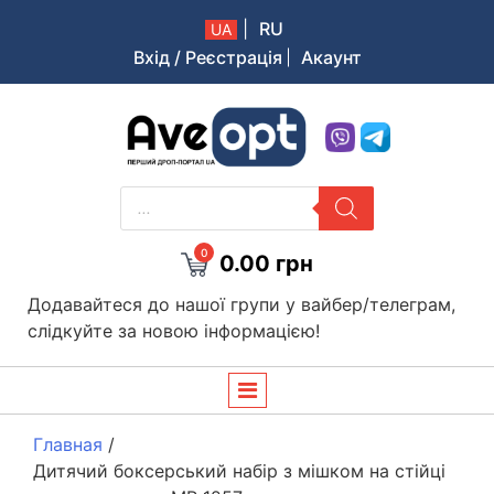
|
RU
UA
Вхід / Реєстрація
Акаунт
Aveopt – оптова дропшипінг платформа в Україні
PRODUCTS
SEARCH
0
0.00
грн
Додавайтеся до нашої групи у вайбер/телеграм,
слідкуйте за новою інформацією!
Главная
/
Дитячий боксерський набір з мішком на стійці