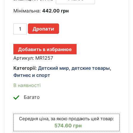
Мінімальна:
442.00
грн
ДЕТСКИЙ
Дропати
БОКСЕРСКИЙ
НАБОР
С
Добавить в избранное
ГРУШЕЙ
НА
Артикул:
MR1257
СТОЙКЕ
Категорії:
Детский мир, детские товары
,
И
Фитнес и спорт
ПЕРЧАТКАМИ
MR
В наявності
1257,
РЕГУЛИРУЕМАЯ
Багато
ВЫСОТА
ДО
120
Середня ціна, за якою продають цей товар:
СМ
574.60
грн
КІЛЬКІСТЬ