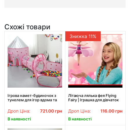
Схожі товари
Знижка 11%
Ігрова намет-будиночок з
Літаюча лялька фея Flying
тунелем для ігор вдома та
Fairy | Іграшка для дівчаток
надворі
Дроп Ціна:
721.00
грн
Дроп Ціна:
116.00
грн
В наявності
В наявності