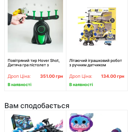
Повітряний тир Hover Shot,
Літаючий іграшковий робот
Дитяча гра пістолет з
з ручним датчиком
дротиками та літаючі мішені
Mechanical Man 5058
Дроп Ціна:
351.00
грн
Дроп Ціна:
134.00
грн
В наявності
В наявності
Вам сподобається