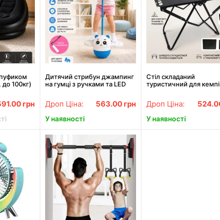
 пуфиком
Дитячий стрибун джампинг
Стіл складаний
 до 100кг)
на гумці з ручками та LED
туристичний для кемпі
 Чорний /
підсвіткою скакалка
металевий 57*36*41с
вий диван
джампер дитячий для
Чорний
591.00
грн
Дроп Ціна:
563.00
грн
Дроп Ціна:
524.
активних ігор
ті
У наявності
У наявності