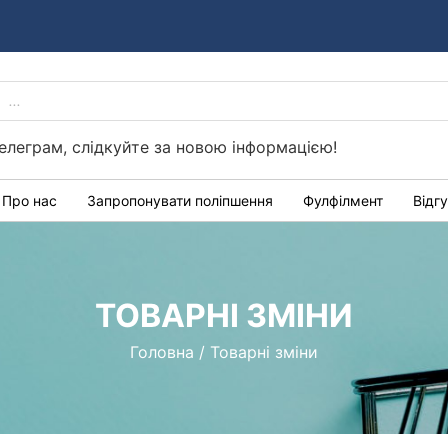
PRODUCTS
Україні
SEARCH
елеграм, слідкуйте за новою інформацією!
Про нас
Запропонувати поліпшення
Фулфілмент
Відг
ТОВАРНІ ЗМІНИ
Головна
/
Товарні зміни