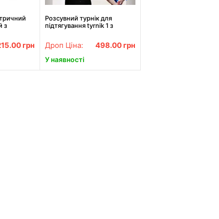
тричний
Розсувний турнік для
й з
підтягування tyrnik 1 з
вічуванням
кільцями домашній
спортивний снаряд
215.00
грн
Дроп Ціна:
498.00
грн
У наявності