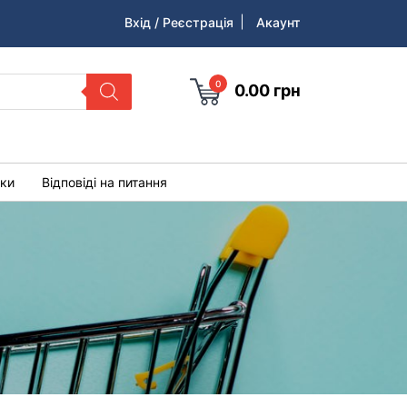
Вхід / Реєстрація
Акаунт
0
0.00
грн
уки
Відповіді на питання