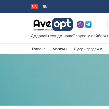
|
UA
RU
Aveopt – оптова дропшипінг платформа в 
Додавайтеся до нашої групи у вайбер/т
Головна
Магазин
Лідери продажів