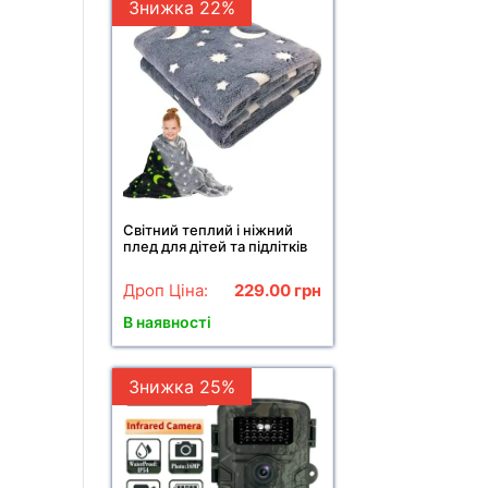
Знижка 22%
Світний теплий і ніжний
плед для дітей та підлітків
100x150 Magic Blanket Сірий
Дроп Ціна:
229.00
грн
В наявності
Знижка 25%