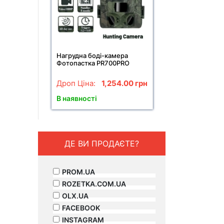
Нагрудна боді-камера
Фотопастка PR700PRO
мисливська камера P66
12мп з екраном та нічним
Дроп Ціна:
1,254.00
грн
баченням
В наявності
ДЕ ВИ ПРОДАЄТЕ?
PROM.UA
ROZETKA.COM.UA
OLX.UA
FACEBOOK
INSTAGRAM