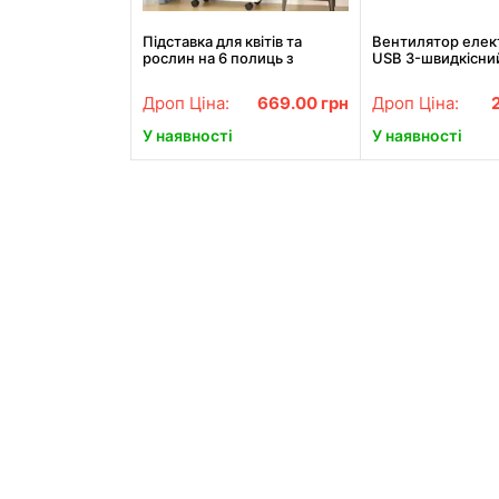
Підставка для квітів та
Вентилятор елек
рослин на 6 полиць з
USB 3-швидкісни
коліщатками, біла (CVT-6P)
кольоровим підс
180° безшумний
Дроп Ціна:
669.00
грн
Дроп Ціна:
У наявності
У наявності