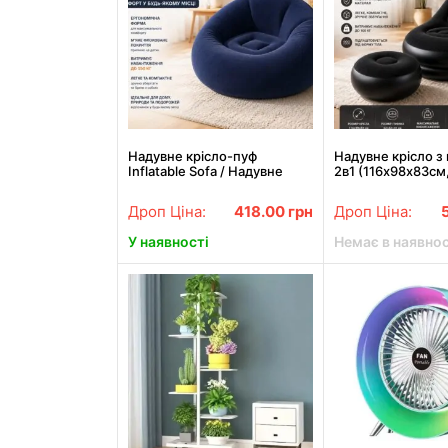
Надувне крісло-пуф
Надувне крісло з
Inflatable Sofa / Надувне
2в1 (116х98х83см,
крісло-мішок 110×110×85 см
Air Sofa + насос,
Темно-синій
Надувний велюро
Дроп Ціна:
418.00
грн
Дроп Ціна:
з пуфом
У наявності
Немає в наявнос