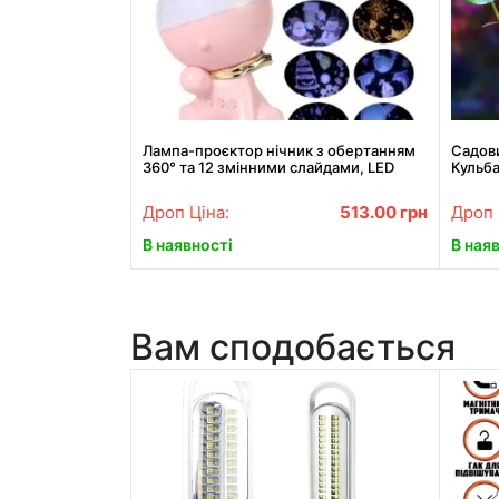
Лампа-проєктор нічник з обертанням
Садови
360° та 12 змінними слайдами, LED
Кульба
настільна декоративна
Дроп Ціна:
513.00
грн
Дроп 
В наявності
В ная
Вам сподобається