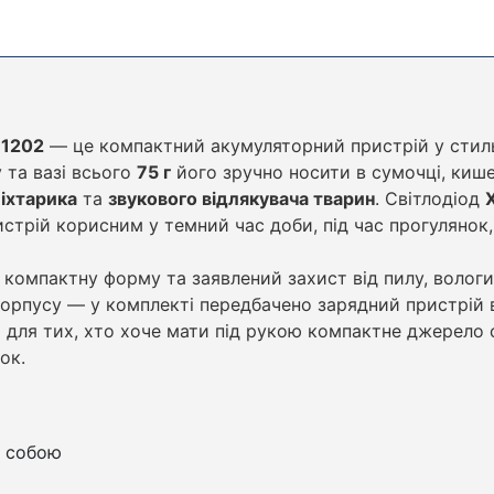
-1202
— це компактний акумуляторний пристрій у стиль
 та вазі всього
75 г
його зручно носити в сумочці, кише
ліхтарика
та
звукового відлякувача тварин
. Світлодіод
истрій корисним у темний час доби, під час прогулянок
 компактну форму та заявлений захист від пилу, вологи
орпусу — у комплекті передбачено зарядний пристрій 
р для тих, хто хоче мати під рукою компактне джерело с
ок.
з собою