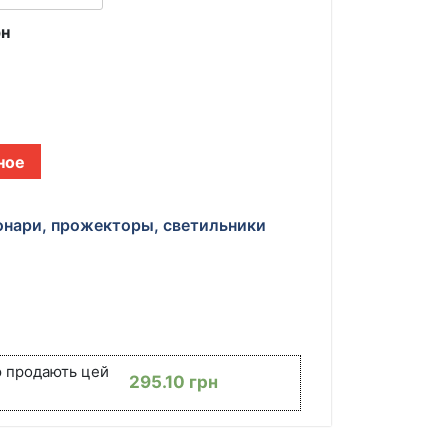
рн
ное
нари, прожекторы, светильники
ю продають цей
295.10
грн