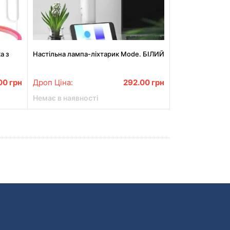
а з
Настільна лампа-ліхтарик Mode. БІЛИЙ
річка
00
грн
Дроп Ціна:
292.00
грн
Немає в наявності