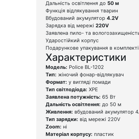
Дальність освітлення до
50 м
Функція відлякування тварин
Вбудований акумулятор
4.2V
Зарядка від мережі
220V
Заявлена пило- та вологозахищеніст
Ударостійкий корпус
Подарункове упакування в комплекті
Характеристики
Модель:
Police BL-1202
Тип:
жіночий фонар-відлякувач
Формат:
у вигляді помади
Тип світлодіода:
XPE
Заявлена потужність:
65 Вт
Дальність освітлення:
до 50 м
Живлення:
вбудований акумулятор 4
Тип зарядки:
від мережі 220V
Zoom:
ні
Матеріал корпусу:
пластик