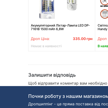
Акумуляторний Ліхтар-Лампа LED DP-
Світло
7161B 1500 mAh 6,8W
Handy 
світло
Дроп Ціна:
335.00
грн
Дроп 
Немає в наявності
В ная
Залишити відповідь
Щоб відправити коментар вам необхідн
Почни роботу з нашим магазином
Дропшиппінг - це пряма поставка від пос