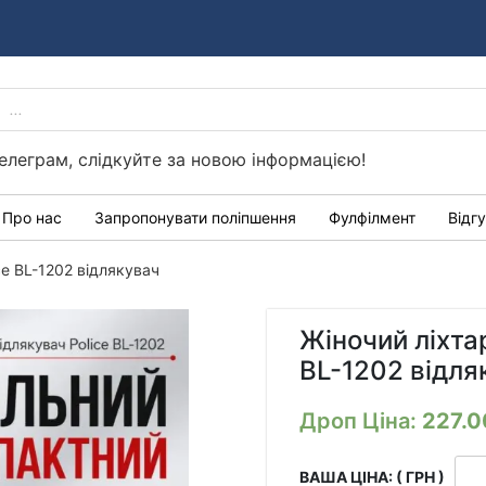
PRODUCTS
Україні
SEARCH
елеграм, слідкуйте за новою інформацією!
Про нас
Запропонувати поліпшення
Фулфілмент
Відг
ce BL-1202 відлякувач
Жіночий ліхта
BL-1202 відля
Дроп Ціна:
227.
ВАША ЦІНА: ( ГРН )