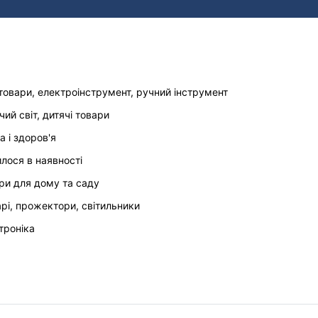
товари, електроінструмент, ручний інструмент
чий світ, дитячі товари
а і здоров'я
илося в наявності
ри для дому та саду
арі, прожектори, світильники
троніка