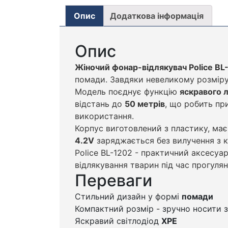
Опис
Додаткова інформація
Опис
Жіночий фонар-відлякувач Police BL
помади. Завдяки невеликому розміру
Модель поєднує функцію
яскравого 
відстань до
50 метрів
, що робить пр
використання.
Корпус виготовлений з пластику, має
4.2V
заряджається без вилучення з к
Police BL-1202 - практичний аксесуа
відлякування тварин під час прогулян
Переваги
Стильний дизайн у формі
помади
Компактний розмір - зручно носити 
Яскравий світлодіод
XPE