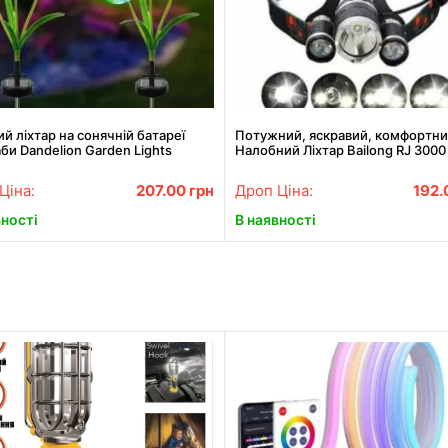
й ліхтар на сонячній батареї
Потужний, яскравий, комфортн
би Dandelion Garden Lights
Налобний Ліхтар Bailong RJ 3000
Найкраща Ціна!
Ціна:
207.00
грн
Дроп Ціна:
192
вності
В наявності