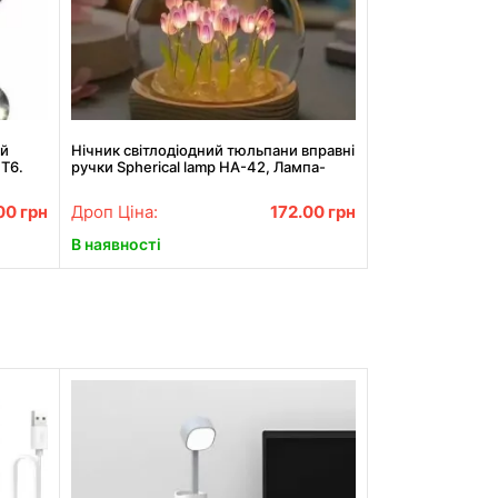
ий
Нічник світлодіодний тюльпани вправні
 Т6.
ручки Spherical lamp HA-42, Лампа-
тюльпан DIY Нічник-тюльпан
.00
грн
Дроп Ціна:
172.00
грн
В наявності