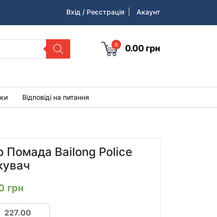
Вхід / Реєстрація
Акаунт
0
0.00
грн
уки
Відповіді на питання
р Помада Bailong Police
кувач
00
грн