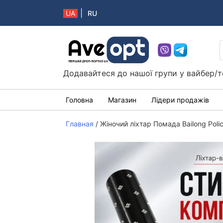
|
UA
RU
Aveopt – оптова дропшипінг платформа в 
Додавайтеся до нашої групи у вайбер/т
Головна
Магазин
Лідери продажів
Главная
/
Жіночий ліхтар Помада Bailong Poli