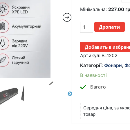
Мінімальна:
227.00
г
ЖЕНСКИЙ
Дропати
ФОНАРЬ
ПОМАДА
BAILONG
Добавить в избран
POLICE
BL-
Артикул:
BL1202
1202
Категорії:
Фонари
,
Фо
ОТПУГИВАТЕЛЬ
КІЛЬКІСТЬ
В наявності
Багато
Середня ціна, за яко
товар: