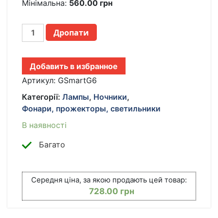
Мінімальна:
560.00
грн
НАСТОЛЬНЫЙ
Дропати
СМАРТ
СВЕТИЛЬНИК
НОЧНИК
Добавить в избранное
G-
SMART
Артикул:
GSmartG6
G6
Категорії:
Лампы
,
Ночники
,
ЛАМПА-
Фонари, прожекторы, светильники
НОЧНИК
С
В наявності
ЧАСАМИ
BLUETOOTH-
Багато
КОЛОНКОЙ
И
БЕСПРОВОДНОЙ
Середня ціна, за якою продають цей товар:
ЗАРЯДКОЙ
728.00
грн
КІЛЬКІСТЬ