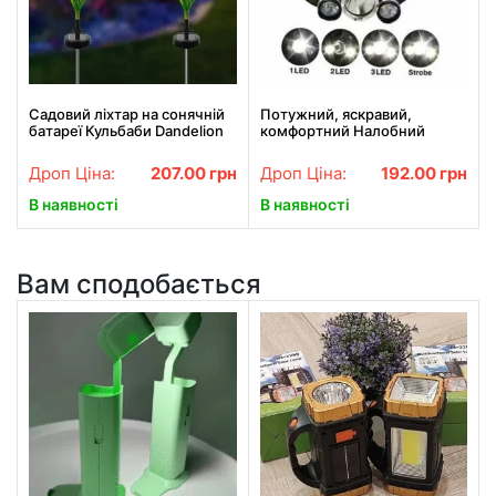
Садовий ліхтар на сонячній
Потужний, яскравий,
батареї Кульбаби Dandelion
комфортний Налобний
Garden Lights
Ліхтар Bailong RJ 3000 Т6.
Найкраща Ціна!
Дроп Ціна:
207.00
грн
Дроп Ціна:
192.00
грн
В наявності
В наявності
Вам сподобається