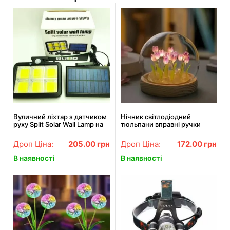
Вуличний ліхтар з датчиком
Нічник світлодіодний
руху Split Solar Wall Lamp на
тюльпани вправні ручки
сонячній батареї nf-160c
Spherical lamp HA-42,
Лампа-тюльпан DIY Нічник-
Дроп Ціна:
205.00
грн
Дроп Ціна:
172.00
грн
тюльпан
В наявності
В наявності