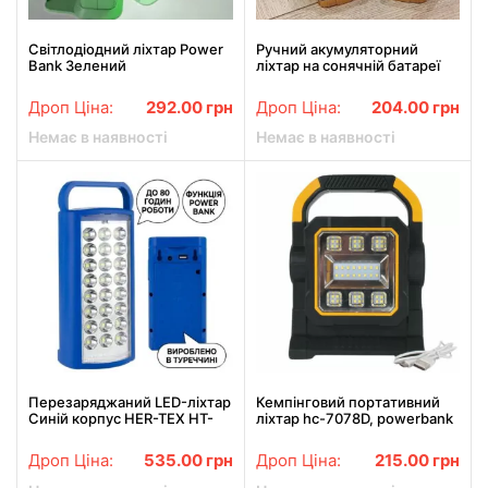
Світлодіодний ліхтар Power
Ручний акумуляторний
Bank Зелений
ліхтар на сонячній батареї
GL-2289 25 Вт з сонячною
панеллю USB зарядкою-
Дроп Ціна:
292.00
грн
Дроп Ціна:
204.00
грн
повербанком
Немає в наявності
Немає в наявності
Перезаряджаний LED-ліхтар
Кемпінговий портативний
Синій корпус HER-TEX HT-
ліхтар hc-7078D, powerbank
2626, 24 LED, USB, до 80
годин
Дроп Ціна:
535.00
грн
Дроп Ціна:
215.00
грн