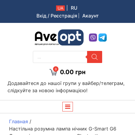
|
RU
UA
Вхід / Реєстрація
Акаунт
Aveopt – оптова дропшипінг платформа в Україні
PRODUCTS
SEARCH
0
0.00
грн
Додавайтеся до нашої групи у вайбер/телеграм,
слідкуйте за новою інформацією!
Главная
/
Настільна розумна лампа нічник G-Smart G6