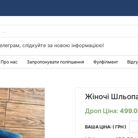
PRODUCTS
Україні
SEARCH
елеграм, слідкуйте за новою інформацією!
Про нас
Запропонувати поліпшення
Фулфілмент
Відг
Жіночі Шльопа
Дроп Ціна:
499.
ВАША ЦІНА: ( ГРН )