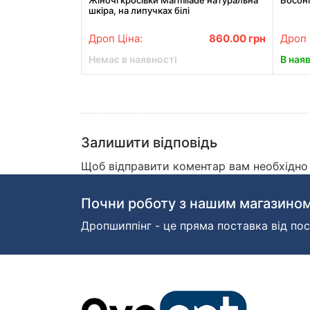
Жіночі кросівки Marmilade натуральна
Босоні
шкіра, на липучках білі
Дроп Ціна:
860.00
грн
Дроп 
Немає в наявності
В ная
Залишити відповідь
Щоб відправити коментар вам необхідн
Почни роботу з нашим магазином
Дропшиппінг - це пряма поставка від пос