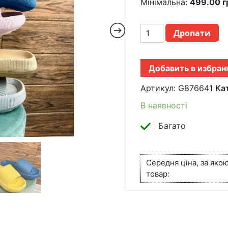
Мінімальна:
499.00
г
ЖЕНСКИЕ
Дропати
ТАПКИ
ШЛЕПАНЦЫ
SHOOZY
Добавить в избран
СИНИЕ
КІЛЬКІСТЬ
Артикул:
G876641
Ка
В наявності
Багато
Середня ціна, за яко
товар: