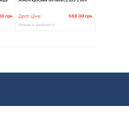
амша
Жіночі кросівки GirnaiveC2303-2 Білі
.00
грн
Дроп Ціна:
568.00
грн
Немає в наявності