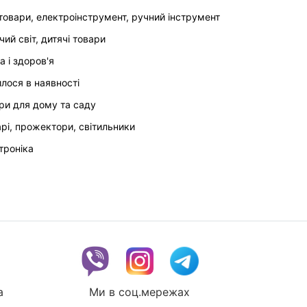
товари, електроінструмент, ручний інструмент
чий світ, дитячі товари
а і здоров'я
илося в наявності
ри для дому та саду
арі, прожектори, світильники
троніка
a
Ми в соц.мережах