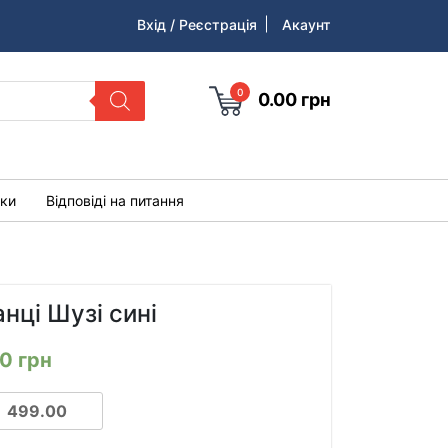
Вхід / Реєстрація
Акаунт
0
0.00
грн
уки
Відповіді на питання
нці Шузі сині
00
грн