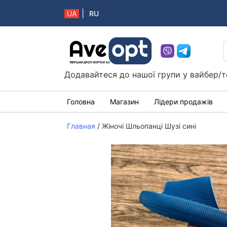
|
UA
RU
Aveopt – оптова дропшипінг платформа в 
Додавайтеся до нашої групи у вайбер/т
Головна
Магазин
Лідери продажів
Главная
/
Жіночі Шльопанці Шузі сині