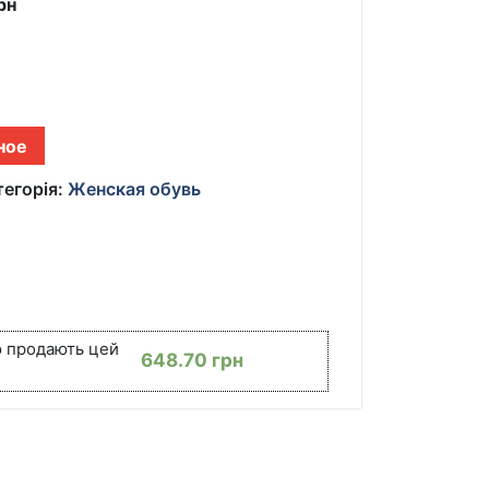
рн
ное
тегорія:
Женская обувь
ю продають цей
648.70
грн