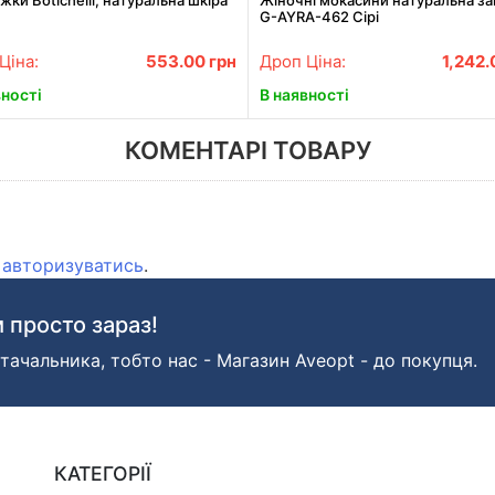
жки Botichelli, натуральна шкіра
Жіночні мокасини натуральна з
G-AYRA-462 Сірі
Ціна:
553.00
грн
Дроп Ціна:
1,242
вності
В наявності
КОМЕНТАРІ ТОВАРУ
о
авторизуватись
.
 просто зараз!
тачальника, тобто нас - Магазин Aveopt - до покупця.
КАТЕГОРІЇ