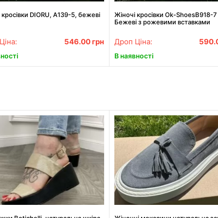
 кросівки DIORU, A139-5, бежеві
Жіночі кросівки Ok-ShoesB918-7
Бежеві з рожевими вставками
Ціна:
546.00
грн
Дроп Ціна:
590.
вності
В наявності