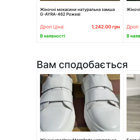
Жіночні мокасини натуральна замша
Жіночі
G-AYRA-462 Рожеві
Дроп Ціна:
1,242.00
грн
Дроп 
В наявності
В ная
Вам сподобається