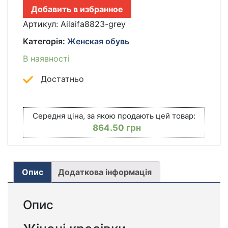
GREY
Добавить в избранное
БЕЛО-
СЕРЫЕ
Артикул:
Ailaifa8823-grey
КІЛЬКІСТЬ
Категорія:
Женская обувь
В наявності
Достатньо
Середня ціна, за якою продають цей товар:
864.50
грн
Опис
Додаткова інформація
Опис