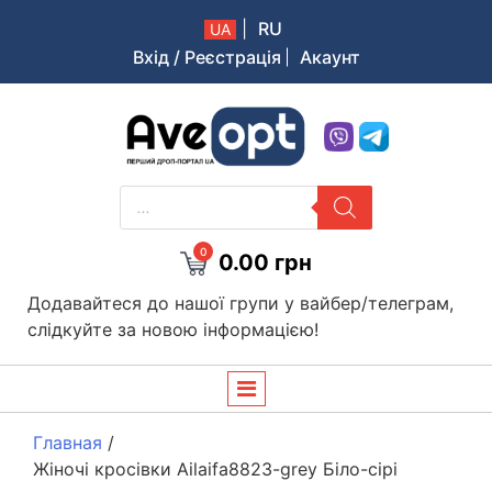
|
RU
UA
Вхід / Реєстрація
Акаунт
Aveopt – оптова дропшипінг платформа в Україні
PRODUCTS
SEARCH
0
0.00
грн
Додавайтеся до нашої групи у вайбер/телеграм,
слідкуйте за новою інформацією!
Главная
/
Жіночі кросівки Ailaifa8823-grey Біло-сірі