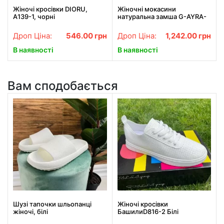
Жіночі кросівки DIORU,
Жіночні мокасини
A139-1, чорні
натуральна замша G-AYRA-
462 Рожеві
Дроп Ціна:
546.00
грн
Дроп Ціна:
1,242.00
грн
В наявності
В наявності
Вам сподобається
Шузі тапочки шльопанці
Жіночі кросівки
жіночі, білі
БашилиD816-2 Білі