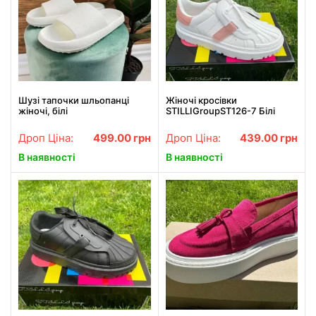
Шузі тапочки шльопанці
Жіночі кросівки
жіночі, білі
STILLIGroupST126-7 Білі
Дроп Ціна:
499.00
грн
Дроп Ціна:
439.00
грн
В наявності
В наявності