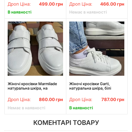
Дроп Ціна:
499.00
грн
Дроп Ціна:
466.00
грн
В наявності
Немає в наявності
Жіночі кросівки Marmilade
Жіночі кросівки Garti,
натуральна шкіра, на
натуральна шкіра, білі
липучках білі
Дроп Ціна:
860.00
грн
Дроп Ціна:
787.00
грн
Немає в наявності
В наявності
КОМЕНТАРІ ТОВАРУ