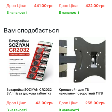
нічне бачення
Дроп Ціна:
441.00
грн
Дроп Ціна:
422.00
грн
В наявності
В наявності
Вам сподобається
Батарейка SOZIYAN CR2032
Кронштейн для ТВ
3V літієва дискова таблетка
нахильно-поворотний 117B
для годинників, пультів, ваг
та електроніки
Дроп Ціна:
43.00
грн
Дроп Ціна:
255.00
грн
В наявності
В наявності