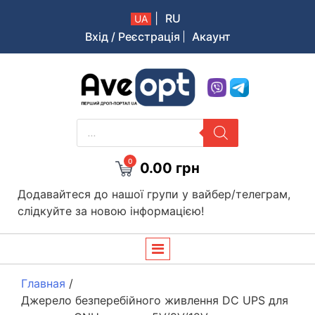
|
RU
UA
Вхід / Реєстрація
Акаунт
Aveopt – оптова дропшипінг платформа в Україні
PRODUCTS
SEARCH
0
0.00
грн
Додавайтеся до нашої групи у вайбер/телеграм,
слідкуйте за новою інформацією!
Главная
/
Джерело безперебійного живлення DC UPS для