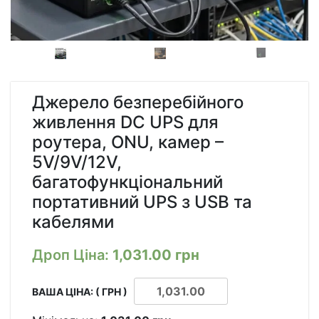
Джерело безперебійного
живлення DC UPS для
роутера, ONU, камер –
5V/9V/12V,
багатофункціональний
портативний UPS з USB та
кабелями
Дроп Ціна:
1,031.00
грн
ВАША ЦІНА: ( ГРН )