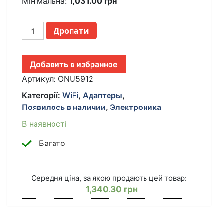
Мінімальна:
1,031.00
грн
ИСТОЧНИК
Дропати
БЕСПЕРЕБОЙНОГО
ПИТАНИЯ
DC
Добавить в избранное
UPS
ДЛЯ
Артикул:
ONU5912
РОУТЕРА,
Категорії:
WiFi
,
Адаптеры
,
ONU,
Появилось в наличии
,
Электроника
КАМЕР
–
В наявності
5V/9V/12V,
МНОГОФУНКЦИОНАЛЬНЫЙ
Багато
ПОРТАТИВНЫЙ
UPS
С
Середня ціна, за якою продають цей товар:
USB
1,340.30
грн
И
КАБЕЛЯМИ
КІЛЬКІСТЬ