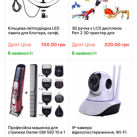
Кільцева світлодіодна LED
3D ручка з LCD дисплеєм
лампа для блогера, селфі,
Pen 2 3D принтер для
фотографа, візажиста D 26
малювання ФІОЛЕТОВА
см Ring
Дроп Ціна:
150.00
грн
Дроп Ціна:
320.00
грн
В наявності
В наявності
Професійна машинка для
IP-камера
стрижки Gemei GM 592 10 в 1
відеоспостереження, WI-FI
камера, онлайн поворотна,