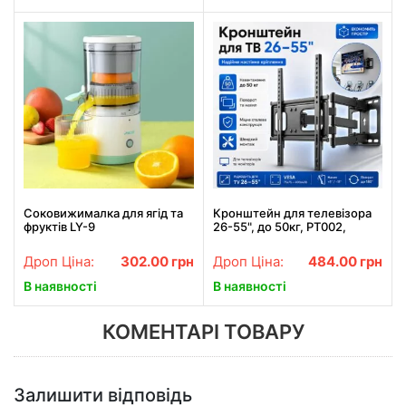
Соковижималка для ягід та
Кронштейн для телевізора
фруктів LY-9
26-55", до 50кг, PT002,
Чорний / Поворотний
кронштейн для телевізора /
Дроп Ціна:
302.00
грн
Дроп Ціна:
484.00
грн
Кріплення для телевізора
В наявності
В наявності
КОМЕНТАРІ ТОВАРУ
Залишити відповідь