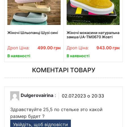
Жіночі Шльопанці Шузі сині
Жіночі мокасини натуральна
замша UA-TM0670 Жовті
Дроп Ціна:
499.00
грн
Дроп Ціна:
943.00
грн
В наявності
В наявності
КОМЕНТАРІ ТОВАРУ
Dulgerovairina
:
02.07.2023 о 20:33
Здравствуйте 25,5 по стельке это какой
размер будет ?
Увійдіть, щоб відповісти