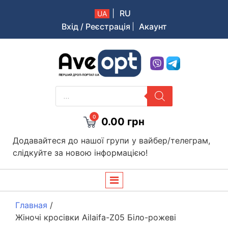
|
RU
UA
Вхід / Реєстрація
Акаунт
Aveopt – оптова дропшипінг платформа в Україні
PRODUCTS
SEARCH
0
0.00
грн
Додавайтеся до нашої групи у вайбер/телеграм,
слідкуйте за новою інформацією!
Главная
/
Жіночі кросівки Ailaifa-Z05 Біло-рожеві