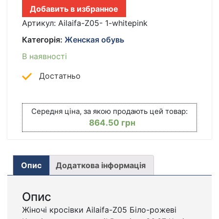
Z05
Добавить в избранное
БЕЛО-
РОЗОВЫЕ
Артикул:
Ailaifa-Z05- 1-whitepink
КІЛЬКІСТЬ
Категорія:
Женская обувь
В наявності
Достатньо
Середня ціна, за якою продають цей товар:
864.50
грн
Опис
Додаткова інформація
Опис
Жіночі кросівки Ailaifa-Z05 Біло-рожеві