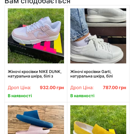
Вам сподобається
Жіночі кросівки NIKE DUNK,
Жіночі кросівки Garti,
натуральна шкіра, білі з
натуральна шкіра, білі
рожевими вставками
Дроп Ціна:
932.00
грн
Дроп Ціна:
787.00
грн
В наявності
В наявності