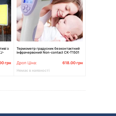
иві з
Термометр градусник безконтактний
ZJ-
інфрачервоний Non-contact СК-Т1501
.00
грн
Дроп Ціна:
618.00
грн
Немає в наявності