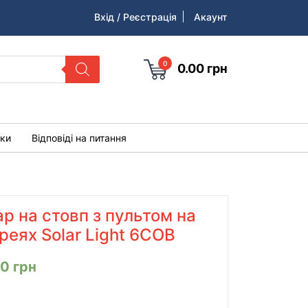
Вхід / Реєстрація
Акаунт
0
0.00
грн
уки
Відповіді на питання
ар на стовп з пультом на
реях Solar Light 6COB
00
грн