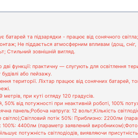
ує батарей та підзарядки - працює від сонячного світла
онтаж; Не піддається атмосферним впливам (дощ, сніг, 
т; Стильний зовнішній вигляд.
дві функції: практичну — слугують для освітлення терито
будівлі або пейзажу.
ння території. Ліхтар працює від сонячних батарей, т
ежі.
 метрів, при куті огляду 120 градусів.
 50% від потужності при неактивній роботі, 100% потуж
на панель;Робоча напруга: 12 вольт;Кількість світлодіо
не світло);Світловий потік 50%: Приблизно: 2200лм (па
ік 100%: 4400лм (параметр заявлений виробником);Фот
ільшує потужність світлодіодів, виявляючи присутніст