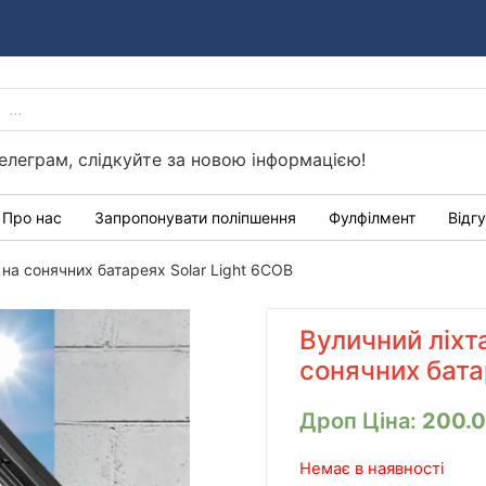
PRODUCTS
Україні
SEARCH
елеграм, слідкуйте за новою інформацією!
Про нас
Запропонувати поліпшення
Фулфілмент
Відг
 на сонячних батареях Solar Light 6COB
Вуличний ліхт
сонячних бата
Дроп Ціна:
200.
Немає в наявності