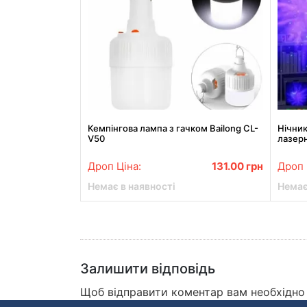
Кемпінгова лампа з гачком Bailong CL-
Нічни
V50
лазерн
пульто
Дроп Ціна:
131.00
грн
Дроп 
Немає в наявності
Немає
Залишити відповідь
Щоб відправити коментар вам необхідн