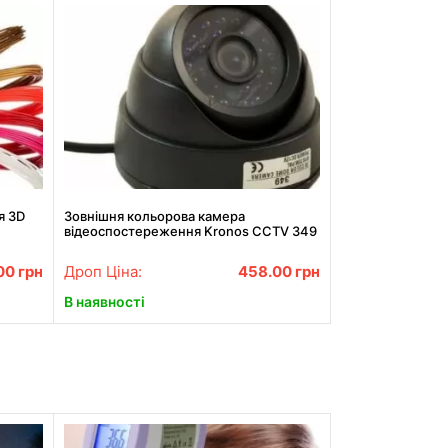
я 3D
Зовнішня кольорова камера
відеоспостереження Kronos CCTV 349
.00
грн
Дроп Ціна:
458.00
грн
В наявності