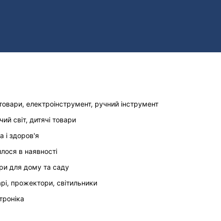
товари, електроінструмент, ручний інструмент
чий світ, дитячі товари
а і здоров'я
илося в наявності
ри для дому та саду
арі, прожектори, світильники
троніка