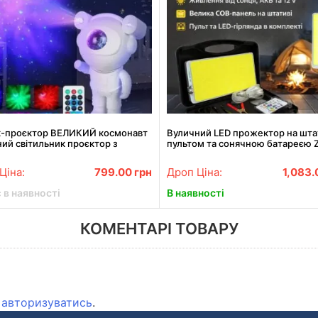
к-проєктор ВЕЛИКИЙ космонавт
Вуличний LED прожектор на штат
ий світильник проєктор з
пультом та сонячною батареєю 
м динамік Bluetooth
HW006 набір для пікніка
Ціна:
799.00
грн
Дроп Ціна:
1,083
 в наявності
В наявності
КОМЕНТАРІ ТОВАРУ
о
авторизуватись
.