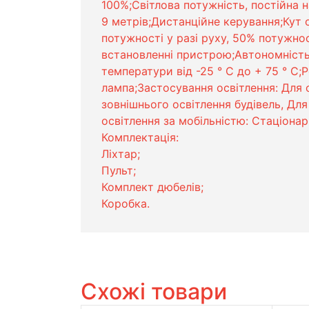
100%;Світлова потужність, постійна н
9 метрів;Дистанційне керування;Кут 
потужності у разі руху, 50% потужнос
встановленні пристрою;Автономність
температури від -25 ° C до + 75 ° C
лампа;Застосування освітлення: Для о
зовнішнього освітлення будівель, Дл
освітлення за мобільністю: Стаціона
Комплектація:
Ліхтар;
Пульт;
Комплект дюбелів;
Коробка.
Схожі товари