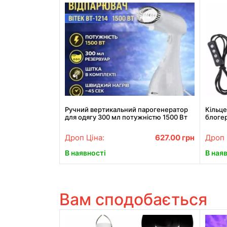
Ручний вертикальний парогенератор
Кільце
для одягу 300 мл потужністю 1500 Вт
блогер
BITEK BT-1214 Білий
26 см 
Дроп Ціна:
627.00
грн
Дроп 
В наявності
В ная
Вам сподобається