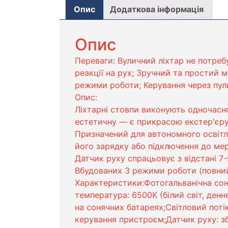
Опис
Додаткова інформація
Опис
Переваги: Вуличний ліхтар не потреб
реакції на рух; Зручний та простий м
режими роботи; Керування через пуль
Опис:
Ліхтарні стовпи виконують одночасно 
естетичну — є прикрасою екстер'єру 
Призначений для автономного освітле
його зарядку або підключення до мер
Датчик руху спрацьовує з відстані 7-9
Вбудованих 3 режими роботи (повний,
Характеристики:Фотогальванічна соняч
температура: 6500K (білий світ, ден
на сонячних батареях;Світловий пот
керування пристроєм;Датчик руху: зб