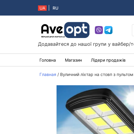
|
UA
RU
Aveopt – оптова дропшипінг платформа в 
Додавайтеся до нашої групи у вайбер/т
Головна
Магазин
Лідери продажів
Главная
/
Вуличний ліхтар на стовп з пультом