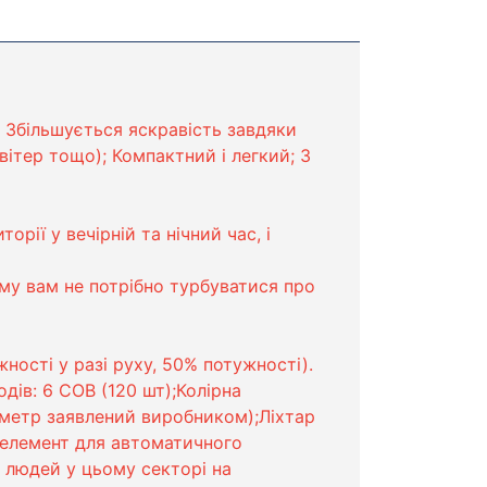
; Збільшується яскравість завдяки
вітер тощо); Компактний і легкий; 3
рії у вечірній та нічний час, і
ому вам не потрібно турбуватися про
ності у разі руху, 50% потужності).
дів: 6 СOB (120 шт);Колірна
раметр заявлений виробником);Ліхтар
оелемент для автоматичного
ь людей у цьому секторі на