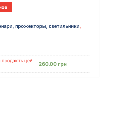
ное
нари, прожекторы, светильники
,
ю продають цей
260.00
грн