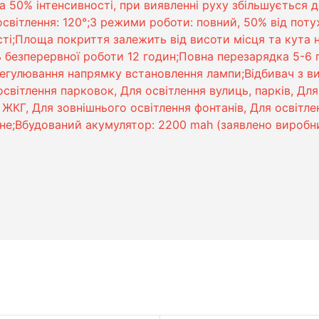
а 50% інтенсивності, при виявленні руху збільшується д
освітлення: 120°;3 режими роботи: повний, 50% від поту
ті;Площа покриття залежить від висоти місця та кута н
 безперервної роботи 12 годин;Повна перезарядка 5-6 
;Регулювання напрямку встановлення лампи;Відбивач з в
світлення парковок, Для освітлення вулиць, парків, Для
я ЖКГ, Для зовнішнього освітлення фонтанів, Для освітл
рне;Вбудований акумулятор: 2200 mah (заявлено виробн