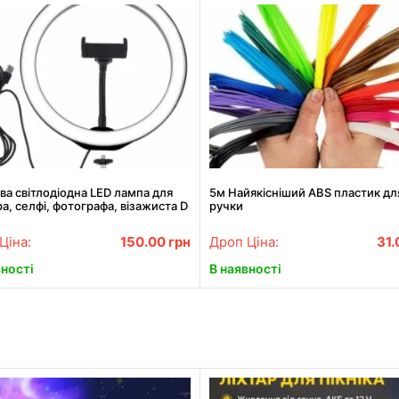
ва світлодіодна LED лампа для
5м Найякісніший ABS пластик дл
а, селфі, фотографа, візажиста D
ручки
Ring
Ціна:
150.00
грн
Дроп Ціна:
31
вності
В наявності