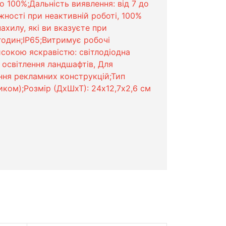
о 100%;Дальність виявлення: від 7 до
жності при неактивній роботі, 100%
ахилу, які ви вказуєте при
годин;IP65;Витримує робочі
исокою яскравістю: світлодіодна
 освітлення ландшафтів, Для
ення рекламних конструкцій;Тип
иком);Розмір (ДхШхТ): 24х12,7х2,6 см