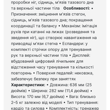
проробки ніг, сідниць, м'язів тазового дна
та верхньої частини тіла
Особливості:
•
Призначення: зміцнення м'язів стегон,
сідниць, м'язів тазового дна; покращення
координації та балансу • Механізм: імітація
рухів при катанні на лижах (розведення та
зведення ніг), що створює навантаження на
приводящі м'язи стегна • Еспандери: у
комплекті стрічки опору для тренування
рук та верхньої частини тіла • Дисплей:
вбудований цифровий лічильник для
відстеження часу тренування та кількості
повторень • Поверхня педалей: нековзка,
забезпечує безпеку при заняттях
Характеристики:
• Довжина: 636 мм (25
дюймів) • Ширина: 282 мм (11,4 дюйма) •
Висота: 170 мм (6,7 дюйма) • Вага: близько
2–5 кг залежно від моделі • Тип тренування:
кардіо та силова • Комплектність: тренажер