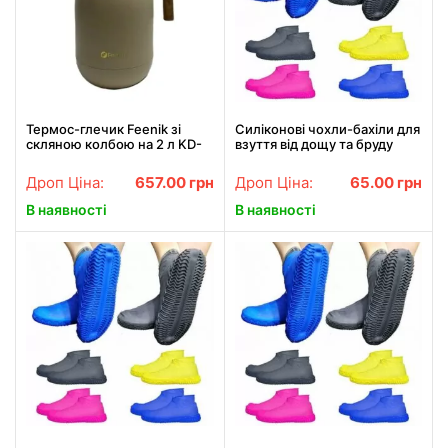
Термос-глечик Feenik зі
Силіконові чохли-бахіли для
скляною колбою на 2 л KD-
взуття від дощу та бруду
200G Термочайник для
розмір M 37-41
напоїв Бежевий
Дроп Ціна:
657.00
грн
Дроп Ціна:
65.00
грн
В наявності
В наявності