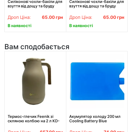
Силіконові чохли-бахіли для
Силіконові чохли-бахіли для
взуття від дощу та бруду
взуття від дощу та бруду
розмір S 34-38
розмір L 41-45
Дроп Ціна:
65.00
грн
Дроп Ціна:
65.00
грн
В наявності
В наявності
Вам сподобається
Термос-глечик Feenik зі
Акумулятор холоду 200 мл
скляною колбою на 2 л KD-
Cooling Battery Blue
200G Термочайник для
напоїв Бежевий