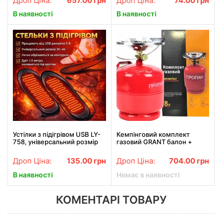
Дроп Ціна:
657.00
грн
Дроп Ціна:
74.00
грн
В наявності
В наявності
Устілки з підігрівом USB LY-
Кемпінговий комплект
758, універсальний розмір
газовий GRANT балон +
35–46, нагрівальні устілки з
пальник 8л.
живленням 5 В для взуття,
Дроп Ціна:
135.00
грн
Дроп Ціна:
704.00
грн
довжина проводів 1
В наявності
Немає в наявності
КОМЕНТАРІ ТОВАРУ