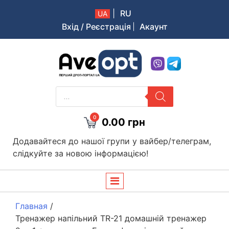
|
RU
UA
Вхід / Реєстрація
Акаунт
Aveopt – оптова дропшипінг платформа в Україні
PRODUCTS
SEARCH
0
0.00
грн
Додавайтеся до нашої групи у вайбер/телеграм,
слідкуйте за новою інформацією!
Главная
/
Тренажер напільний TR-21 домашній тренажер