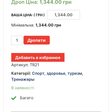
Дроп Ціна:
1,344.00
грн
ВАША ЦІНА: ( ГРН )
Мінімальна:
1,344.00
грн
ТРЕНАЖЁР
Дропати
НАПОЛЬНЫЙ
TR-
21
Добавить в избранное
ДОМАШНИЙ
ТРЕНАЖЁР
Артикул:
TR21
2-
Категорії:
Спорт, здоровье, туризм
,
В-1
Тренажеры
+
ЭСПАНДЕРЫ
В наявності
МНОГОФУНКЦИОНАЛЬНЫЙ
ТРЕНАЖЁР
Багато
TR-
21
ДЛЯ