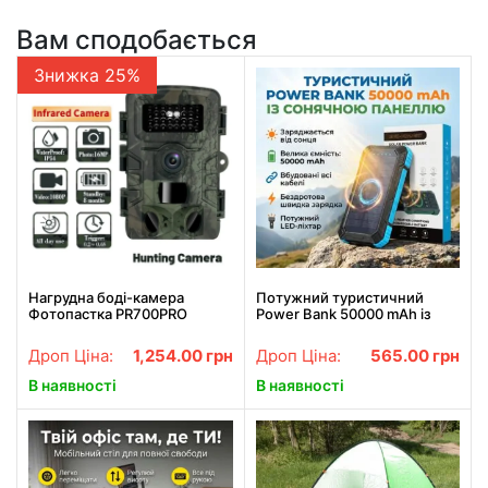
Вам сподобається
Знижка 25%
Нагрудна боді-камера
Потужний туристичний
Фотопастка PR700PRO
Power Bank 50000 mAh із
мисливська камера P66
сонячною батареєю,
12мп з екраном та нічним
бездротовою зарядкою та 4
Дроп Ціна:
1,254.00
грн
Дроп Ціна:
565.00
грн
баченням
вбудованими кабелями (Fast
Charge 22.5W)
В наявності
В наявності