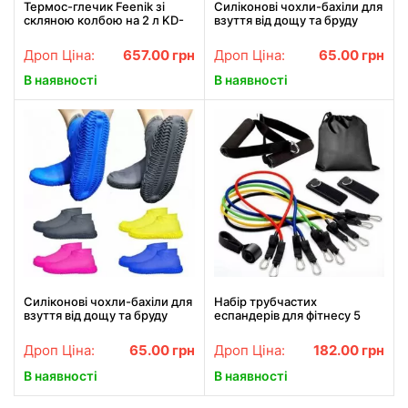
Термос-глечик Feenik зі
Силіконові чохли-бахіли для
скляною колбою на 2 л KD-
взуття від дощу та бруду
200G Термочайник для
розмір L 41-45
напоїв Бежевий
Дроп Ціна:
657.00
грн
Дроп Ціна:
65.00
грн
В наявності
В наявності
Силіконові чохли-бахіли для
Набір трубчастих
взуття від дощу та бруду
еспандерів для фітнесу 5
розмір M 37-41
штук /
Багатофункціональний
Дроп Ціна:
65.00
грн
Дроп Ціна:
182.00
грн
комплект + Чохол
В наявності
В наявності