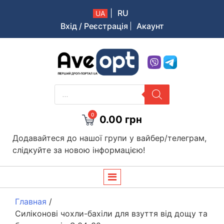
|
RU
UA
Вхід / Реєстрація
Акаунт
Aveopt – оптова дропшипінг платформа в Україні
PRODUCTS
SEARCH
0
0.00
грн
Додавайтеся до нашої групи у вайбер/телеграм,
слідкуйте за новою інформацією!
Главная
/
Силіконові чохли-бахіли для взуття від дощу та