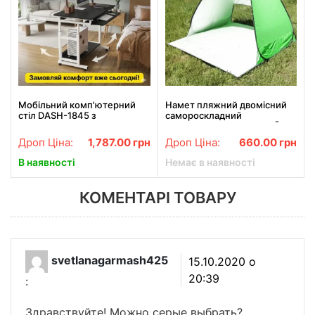
Мобільний комп'ютерний
Намет пляжний двомісний
стіл DASH-1845 з
самороскладний
регулюванням висоти, з
150*165*110 см ЗЕЛЕНИЙ
полицею для клавіатури,
Дроп Ціна:
1,787.00
грн
Дроп Ціна:
660.00
грн
80x40 см, Чорний
В наявності
Немає в наявності
КОМЕНТАРІ ТОВАРУ
svetlanagarmash425
15.10.2020 о
20:39
:
Здравствуйте! Можно серые выбрать?