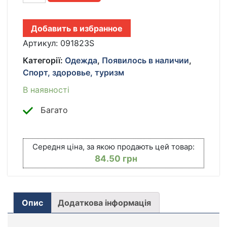
БАХИЛЫ
ДЛЯ
Добавить в избранное
ОБУВИ
ОТ
Артикул:
091823S
ДОЖДЯ
Категорії:
Одежда
,
Появилось в наличии
,
И
Спорт, здоровье, туризм
ГРЯЗИ
РАЗМЕР
В наявності
S
34-
Багато
38
КІЛЬКІСТЬ
Середня ціна, за якою продають цей товар:
84.50
грн
Опис
Додаткова інформація