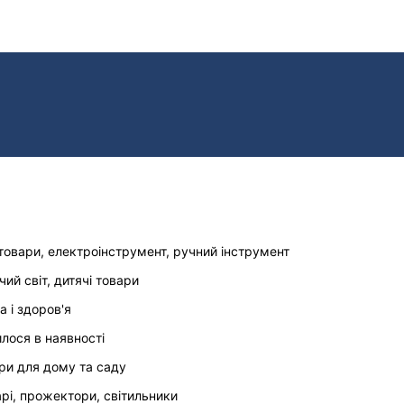
товари, електроінструмент, ручний інструмент
чий світ, дитячі товари
а і здоров'я
илося в наявності
ри для дому та саду
арі, прожектори, світильники