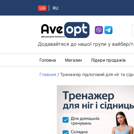
|
UA
RU
Aveopt – оптова дропшипінг платформа в 
Додавайтеся до нашої групи у вайбер/т
Головна
Магазин
Лідери продажів
Главная
/
Тренажер підлоговий для ніг та сі