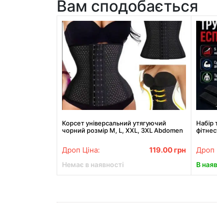
Вам сподобається
Корсет універсальний утягуючий
Набір 
чорний розмір М, L, XXL, 3XL Abdomen
фітнес
Waistband
Багат
Дроп Ціна:
119.00
грн
Дроп 
Немає в наявності
В ная