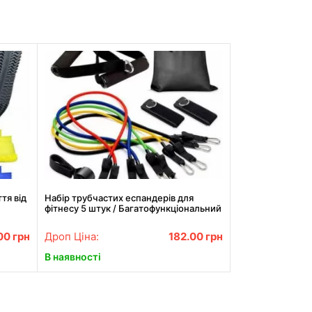
тя від
Набір трубчастих еспандерів для
фітнесу 5 штук / Багатофункціональний
комплект + Чохол
00
грн
Дроп Ціна:
182.00
грн
В наявності