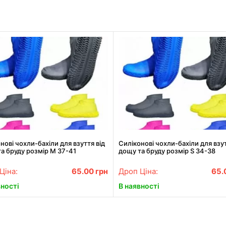
нові чохли-бахіли для взуття від
Силіконові чохли-бахіли для взут
а бруду розмір M 37-41
дощу та бруду розмір S 34-38
Ціна:
65.00
грн
Дроп Ціна:
65.
вності
В наявності