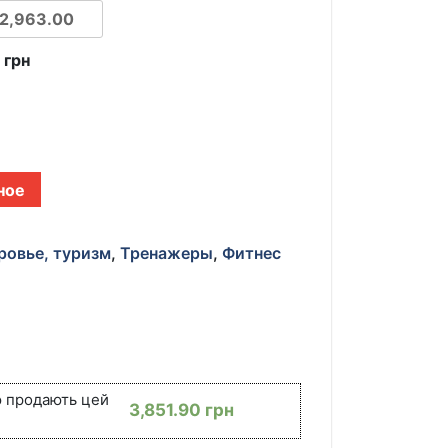
0
грн
ное
ровье, туризм
,
Тренажеры
,
Фитнес
НЫЙ
ю продають цей
3,851.90
грн