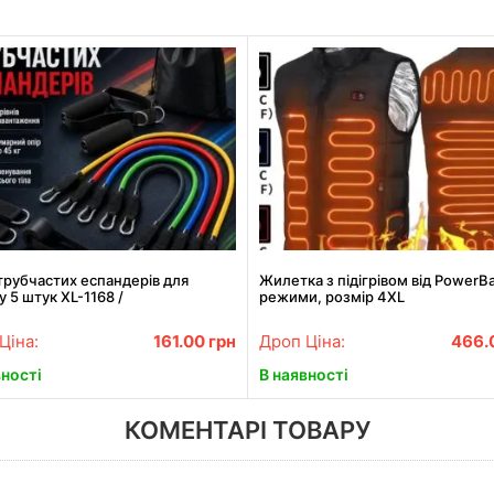
трубчастих еспандерів для
Жилетка з підігрівом від PowerBa
у 5 штук XL-1168 /
режими, розмір 4XL
офункціональний комплект.
Ціна:
161.00
грн
Дроп Ціна:
466.
вності
В наявності
КОМЕНТАРІ ТОВАРУ