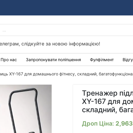
PRODUCTS
Україні
SEARCH
елеграм, слідкуйте за новою інформацією!
Про нас
Запропонувати поліпшення
Фулфілмент
Відг
дниць XY-167 для домашнього фітнесу, складний, багатофункціон
Тренажер підл
XY-167 для до
складний, баг
Дроп Ціна:
2,96