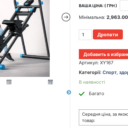
ВАША ЦІНА: ( ГРН )
Мінімальна:
2,963.0
ТРЕНАЖЕР
Дропати
НАПОЛЬНЫЙ
ДЛЯ
НОГ
Добавить в избран
И
ЯГОДИЦ
Артикул:
XY167
XY-
Категорії:
Спорт, здо
167
ДЛЯ
В наявності
ДОМАШНЕГО
ФИТНЕСА,
Багато
СКЛАДНОЙ,
МНОГОФУНКЦИОНАЛЬ
КІЛЬКІСТЬ
Середня ціна, за яко
товар: