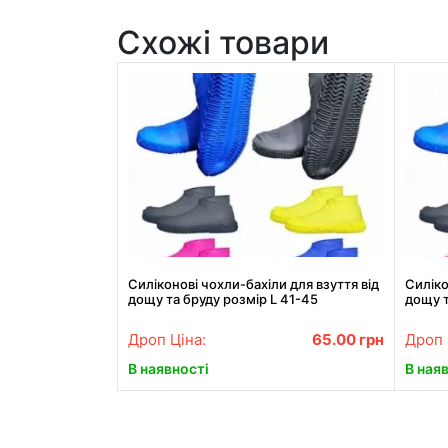
Схожі товари
Силіконові чохли-бахіли для взуття від
Силіко
дощу та бруду розмір L 41-45
дощу т
Дроп Ціна:
65.00
грн
Дроп 
В наявності
В ная