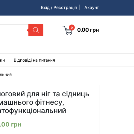
Вхід / Реєстрація
Акаунт
0
0.00
грн
уки
Відповіді на питання
альний
оговий для ніг та сідниць
машнього фітнесу,
атофункціональний
3.00
грн