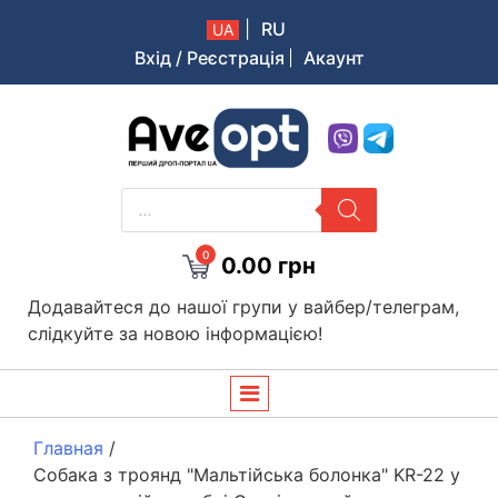
|
RU
UA
Вхід / Реєстрація
Акаунт
Aveopt – оптова дропшипінг платформа в Україні
PRODUCTS
SEARCH
0
0.00
грн
Додавайтеся до нашої групи у вайбер/телеграм,
слідкуйте за новою інформацією!
Главная
/
Собака з троянд "Мальтійська болонка" KR-22 у