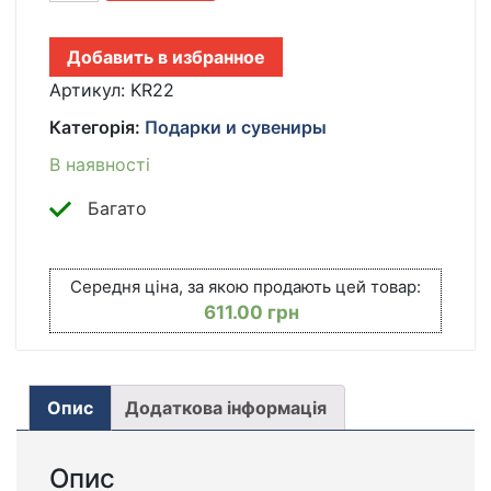
РОЗ
"МАЛЬТИЙСКАЯ
Добавить в избранное
БОЛОНКА"
KR-
Артикул:
KR22
22
Категорія:
Подарки и сувениры
В
ПОДАРОЧНОЙ
В наявності
КОРОБКЕ
ОРИГИНАЛЬНЫЙ
Багато
ПОДАРОК
ИЗ
ИСКУССТВЕННЫХ
Середня ціна, за якою продають цей товар:
РОЗ
611.00
грн
КІЛЬКІСТЬ
Опис
Додаткова інформація
Опис