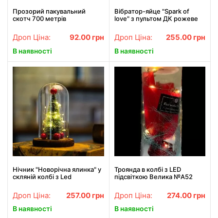
Прозорий пакувальний
Вібратор-яйце "Spark of
скотч 700 метрів
love" з пультом ДК рожеве
Дроп Ціна:
92.00
грн
Дроп Ціна:
255.00
грн
В наявності
В наявності
Нічник "Новорічна ялинка" у
Троянда в колбі з LED
скляній колбі з Led
підсвіткою Велика №A52
підсвіткою та кулями зі
червона
світлодіодною гірляндою
Дроп Ціна:
257.00
грн
Дроп Ціна:
274.00
грн
В наявності
В наявності