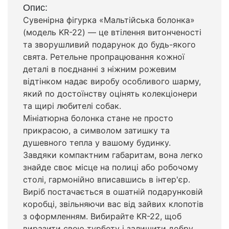
Опис:
Сувенірна фігурка «Мальтійська болонка»
(модель KR-22) — це втілення витонченості
та зворушливий подарунок до будь-якого
свята. Ретельне пропрацювання кожної
деталі в поєднанні з ніжним рожевим
відтінком надає виробу особливого шарму,
який по достоїнству оцінять колекціонери
та щирі любителі собак.
Мініатюрна болонка стане не просто
прикрасою, а символом затишку та
душевного тепла у вашому будинку.
Завдяки компактним габаритам, вона легко
знайде своє місце на полиці або робочому
столі, гармонійно вписавшись в інтер'єр.
Виріб постачається в ошатній подарунковій
коробці, звільняючи вас від зайвих клопотів
з оформленням. Вибирайте KR-22, щоб
виразити свою турботу і залишити добру