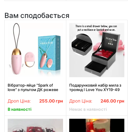
Вам сподобається
Вібратор-яйце "Spark of
Подарунковий набір мила з
love" з пультом ДК рожеве
троянд I Love You XY19-49
Дроп Ціна:
255.00
грн
Дроп Ціна:
246.00
грн
В наявності
Немає в наявності