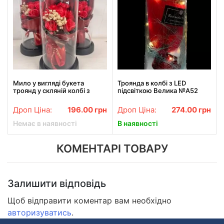
Мило у вигляді букета
Троянда в колбі з LED
троянд у скляній колбі з
підсвіткою Велика №A52
підсвіткою KR-04
червона
Подарунковий набір
Дроп Ціна:
196.00
грн
Дроп Ціна:
274.00
грн
Червоний
Немає в наявності
В наявності
КОМЕНТАРІ ТОВАРУ
Залишити відповідь
Щоб відправити коментар вам необхідно
авторизуватись
.