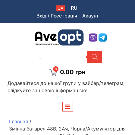
|
RU
UA
Вхід / Реєстрація
Акаунт
Aveopt – оптова дропшипінг платформа в Україні
PRODUCTS
SEARCH
0
0.00
грн
Додавайтеся до нашої групи у вайбер/телеграм,
слідкуйте за новою інформацією!
Главная
/
Змінна батарея 48В, 2Ач, Чорна/Акумулятор для