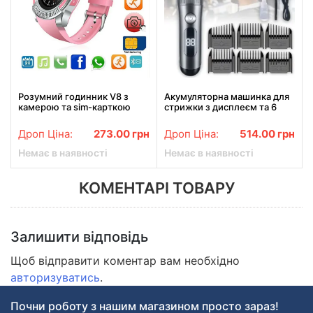
Розумний годинник V8 з
Акумуляторна машинка для
камерою та sim-карткою
стрижки з дисплеєм та 6
насадками RAF R.4026
Дроп Ціна:
273.00
грн
Дроп Ціна:
514.00
грн
Немає в наявності
Немає в наявності
КОМЕНТАРІ ТОВАРУ
Залишити відповідь
Щоб відправити коментар вам необхідно
авторизуватись
.
Почни роботу з нашим магазином просто зараз!