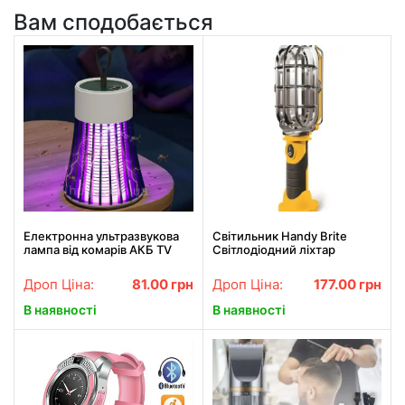
Вам сподобається
Електронна ультразвукова
Світильник Handy Brite
лампа від комарів AКБ TV
Світлодіодний ліхтар
One BF
Дроп Ціна:
81.00
грн
Дроп Ціна:
177.00
грн
В наявності
В наявності