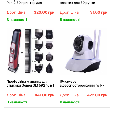
Pen 2 3D принтер для
пластик для 3D ручки
малювання ФІОЛЕТОВА
Дроп Ціна:
320.00
грн
Дроп Ціна:
31.00
грн
В наявності
В наявності
Професійна машинка для
IP-камера
стрижки Gemei GM 592 10 в 1
відеоспостереження, WI-FI
камера, онлайн поворотна,
нічне бачення
Дроп Ціна:
441.00
грн
Дроп Ціна:
422.00
грн
В наявності
В наявності