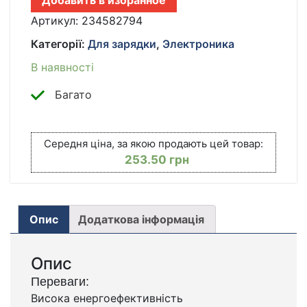
Добавить в избранное
ЧЕРНЫЙ/
АККУМУЛЯТОР
Артикул:
234582794
ДЛЯ
Категорії:
Для зарядки
,
Электроника
ЭЛЕКТРОИНСТРУМЕНТА/
ЛИТИЙ-
В наявності
ИОННЫЙ
АККУМУЛЯТОР
Багато
КІЛЬКІСТЬ
Середня ціна, за якою продають цей товар:
253.50
грн
Опис
Додаткова інформація
Опис
Переваги:
Висока енергоефективність