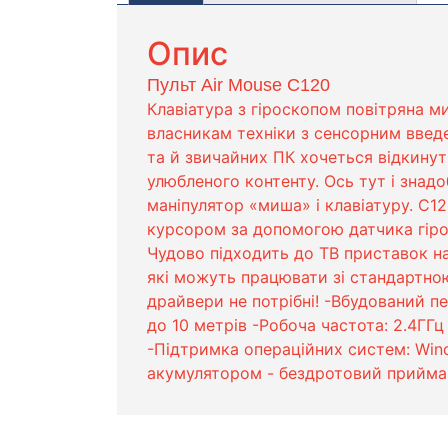
Опис
Пульт Air Mouse C120
Клавіатура з гіроскопом повітряна м
власникам техніки з сенсорним введе
та й звичайних ПК хочеться відкину
улюбленого контенту. Ось тут і знад
маніпулятор «миша» і клавіатуру. C12
курсором за допомогою датчика гірос
Чудово підходить до ТВ приставок на
які можуть працювати зі стандартною
драйвери не потрібні! -Вбудований 
до 10 метрів -Робоча частота: 2.4ГГц
-Підтримка операційних систем: Wind
акумулятором - бездротовий приймач