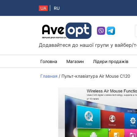
|
UA
RU
Aveopt – оптова дропшипінг платформа в 
Додавайтеся до нашої групи у вайбер/т
Головна
Магазин
Лідери продажів
Главная
/
Пульт-клавіатура Air Mouse C120