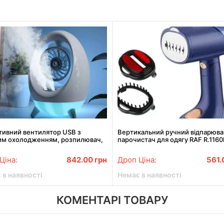
тивний вентилятор USB з
Вертикальний ручний відпарюва
им охолодженням, розпилювач,
парочистач для одягу RAF R.1160
 Air Cooler 657, зволожувач
1500Вт
Ціна:
842.00
грн
Дроп Ціна:
561
 в наявності
Немає в наявності
КОМЕНТАРІ ТОВАРУ