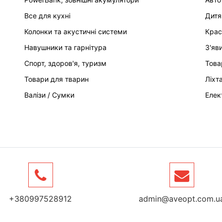
Все для кухні
Дитя
Колонки та акустичні системи
Крас
Навушники та гарнітура
З'яв
Спорт, здоров'я, туризм
Това
Товари для тварин
Ліхт
Валізи / Сумки
Елек
+380997528912
admin@aveopt.com.u