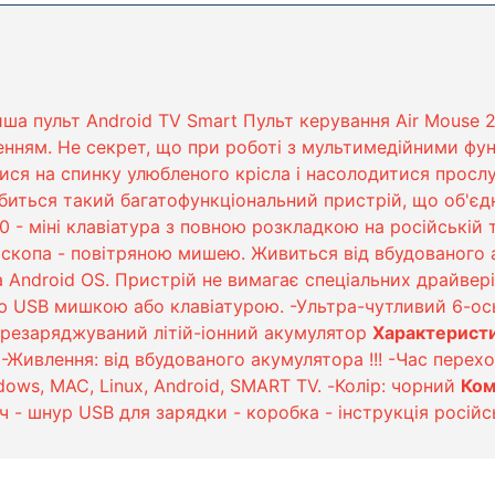
иша пульт Android TV Smart Пульт керування Air Mouse
нням. Не секрет, що при роботі з мультимедійними функ
тися на спинку улюбленого крісла і насолодитися прос
обиться такий багатофункціональний пристрій, що об'є
0 - міні клавіатура з повною розкладкою на російській т
копа - повітряною мишею. Живиться від вбудованого аку
 Android OS. Пристрій не вимагає спеціальних драйвері
 USB мишкою або клавіатурою. -Ультра-чутливий 6-осьо
перезаряджуваний літій-іонний акумулятор
Характерист
 -Живлення: від вбудованого акумулятора !!! -Час перех
ows, MAC, Linux, Android, SMART TV. -Колір: чорний
Ком
 - шнур USB для зарядки - коробка - інструкція росій