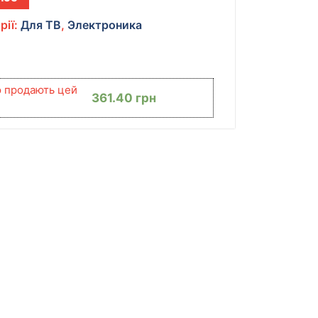
рії:
Для ТВ
,
Электроника
ю продають цей
361.40
грн