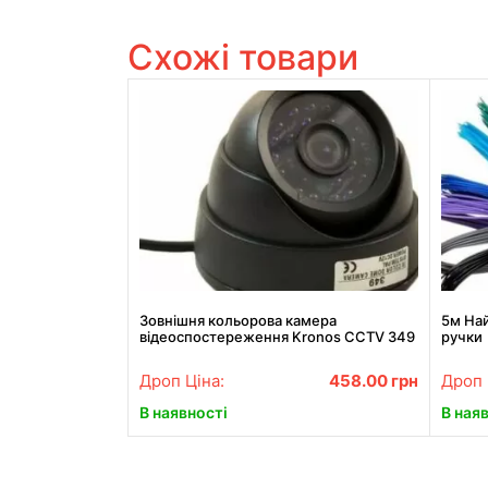
Схожі товари
Зовнішня кольорова камера
5м Най
відеоспостереження Kronos CCTV 349
ручки
Дроп Ціна:
458.00
грн
Дроп 
В наявності
В ная