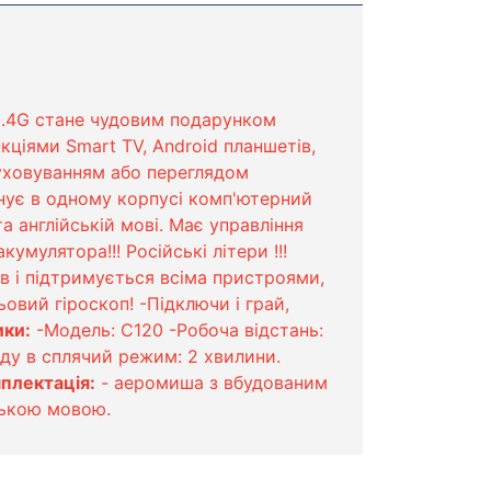
 2.4G стане чудовим подарунком
ціями Smart TV, Android планшетів,
луховуванням або переглядом
днує в одному корпусі комп'ютерний
а англійській мові. Має управління
мулятора!!! Російські літери !!!
в і підтримується всіма пристроями,
вий гіроскоп! -Підключи і грай,
ики:
-Модель: C120 -Робоча відстань:
оду в сплячий режим: 2 хвилини.
плектація:
- аеромиша з вбудованим
ською мовою.