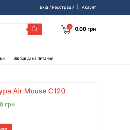
Вхід / Реєстрація
Акаунт
0
0.00
грн
уки
Відповіді на питання
ура Air Mouse C120
00
грн
ное