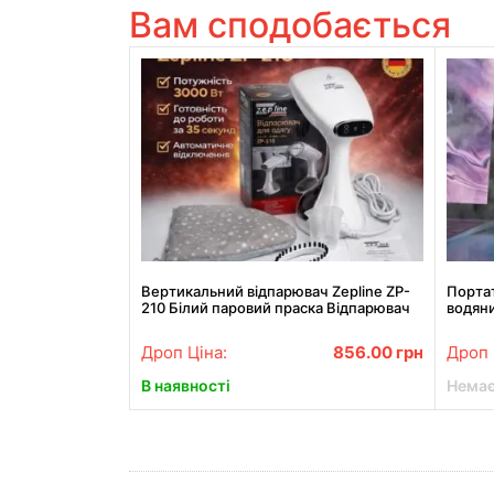
Вам сподобається
Вертикальний відпарювач Zepline ZP-
Порта
210 Білий паровий праска Відпарювач
водян
для одягу потужністю 3000 Вт
нічник
Портативний відпарювач
Дроп Ціна:
856.00
грн
Дроп 
В наявності
Немає