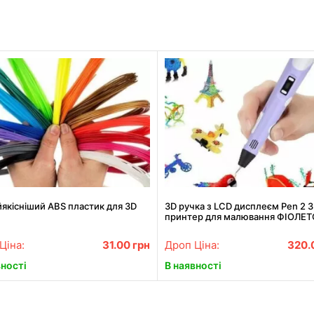
якісніший ABS пластик для 3D
3D ручка з LCD дисплеєм Pen 2 
принтер для малювання ФІОЛЕ
Ціна:
31.00
грн
Дроп Ціна:
320.
вності
В наявності