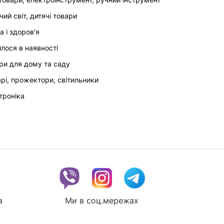
чий світ, дитячі товари
а і здоров'я
илося в наявності
ри для дому та саду
арі, прожектори, світильники
троніка
a
Ми в соц.мережах