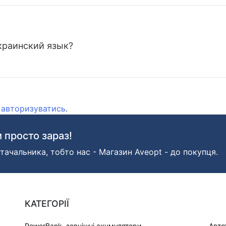
краинский язык?
о
авторизуватись
.
 просто зараз!
тачальника, тобто нас - Магазин Aveopt - до покупця.
КАТЕГОРІЇ
PowerBank, зовнішні акумулятори
Авто