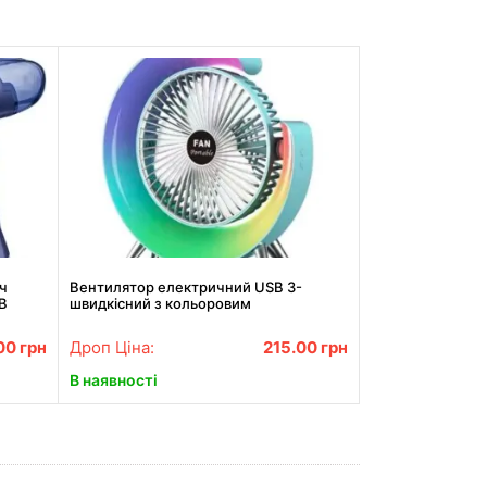
ч
Вентилятор електричний USB 3-
B
швидкісний з кольоровим
підсвічуванням 180° безшумний
.00
грн
Дроп Ціна:
215.00
грн
В наявності