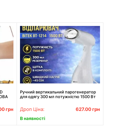
3D
Ручний вертикальний парогенератор
ТОВА
для одягу 300 мл потужністю 1500 Вт
BITEK BT-1214 Білий
00
грн
Дроп Ціна:
627.00
грн
В наявності