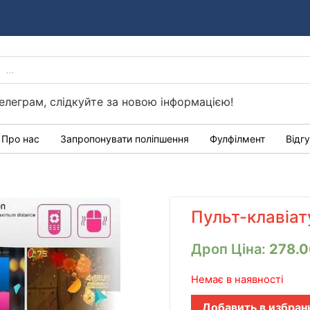
PRODUCTS
Україні
SEARCH
елеграм, слідкуйте за новою інформацією!
Про нас
Запропонувати поліпшення
Фулфілмент
Відг
Пульт-клавіат
Дроп Ціна:
278.
Немає в наявності
Добавить в избран