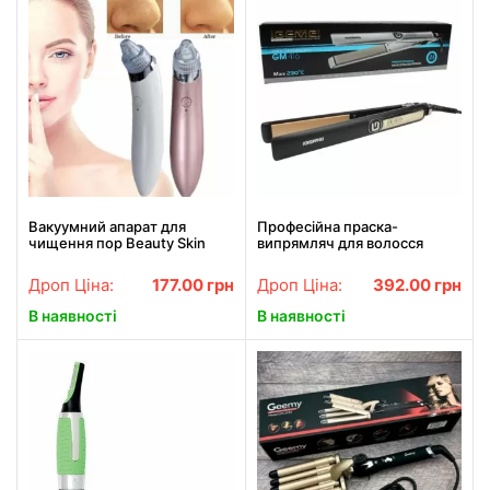
Вакуумний апарат для
Професійна праска-
чищення пор Beauty Skin
випрямляч для волосся
Care Specialist XN-8030
Gemei GM-416
Найкраща ціна!
Дроп Ціна:
177.00
грн
Дроп Ціна:
392.00
грн
В наявності
В наявності