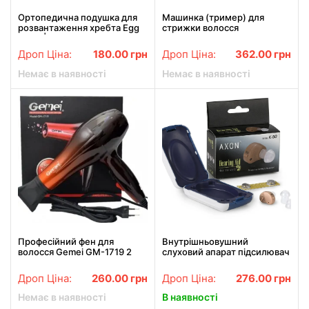
Ортопедична подушка для
Машинка (тример) для
розвантаження хребта Egg
стрижки волосся
Sitter | гелева подушка-
професійна DSP 90114 чорна
сидушка
3W
Дроп Ціна:
180.00
грн
Дроп Ціна:
362.00
грн
Немає в наявності
Немає в наявності
Професійний фен для
Внутрішньовушний
волосся Gemei GM-1719 2
слуховий апарат підсилювач
швидкості 3 режими нагріву
слуху Axon K-80 для літньої
холодний обдув 1800 Вт
людини пенсіонерів
Дроп Ціна:
260.00
грн
Дроп Ціна:
276.00
грн
Немає в наявності
В наявності