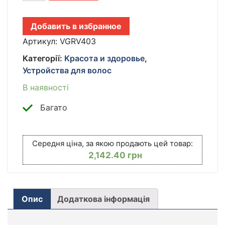
ДЛЯ
ВОЛОС
Добавить в избранное
VGR
V-
Артикул:
VGRV403
403
Категорії:
Красота и здоровье
,
1900
Устройства для волос
ВТ
С
В наявності
BLDC-
МОТОРОМ,
Багато
ИОНИЗАЦИЕЙ,
ХОЛОДНЫМ
ВОЗДУХОМ,
Середня ціна, за якою продають цей товар:
LED-
2,142.40
грн
ИНДИКАТОРОМ
КІЛЬКІСТЬ
Опис
Додаткова інформація