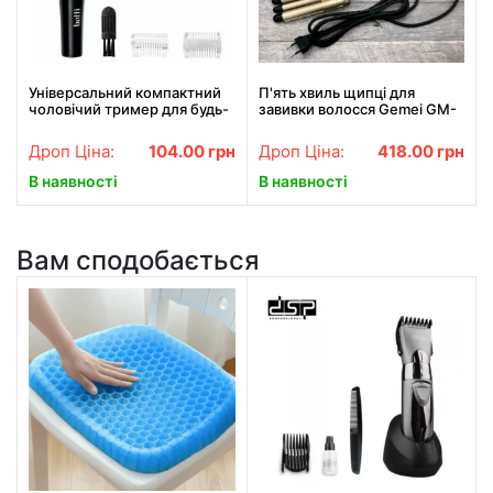
Універсальний компактний
П'ять хвиль щипці для
чоловічий тример для будь-
завивки волосся Gemei GM-
якої частини тіла TC-6502.
2933, Щипці для завивки
Найкраща ціна!
волосся АКЦІЯ
Дроп Ціна:
104.00
грн
Дроп Ціна:
418.00
грн
В наявності
В наявності
Вам сподобається