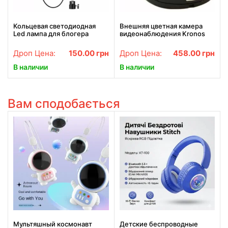
Кольцевая светодиодная
Внешняя цветная камера
Led лампа для блогера
видеонаблюдения Kronos
селфи фотографа визажиста
CCTV 349
D 26 см Ring
Дроп Цена:
150.00
грн
Дроп Цена:
458.00
грн
В наличии
В наличии
Вам сподобається
Мультяшный космонавт
Детские беспроводные