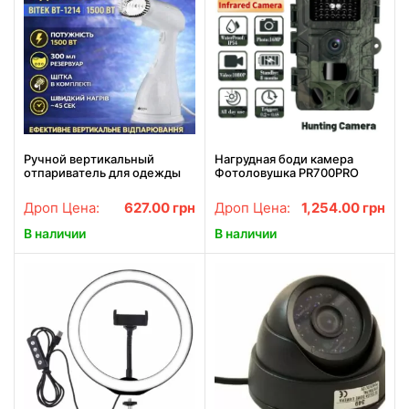
Ручной вертикальный
Нагрудная боди камера
отпариватель для одежды
Фотоловушка PR700PRO
на 300 мл и мощностью
охотничья камера P66 12mp
1500 Вт BITEK BT-1214
с экраном и ночным
Дроп Цена:
627.00
грн
Дроп Цена:
1,254.00
грн
Белый
видением
В наличии
В наличии