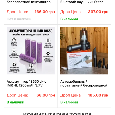
безлопастной вентилятор
Bluetooth наушники Stitch
астронавт USB зарядка
KT-100 Blue с RGB-
подсветкой, встроенным
Дроп Цена:
166.00
грн
Дроп Цена:
367.00
грн
микрофоном и слотом для
карты памяти
Нет в наличии
В наличии
Аккумулятор 18650 Li-ion
Автомобильный
IMR HL 1200 mAh 3.7V
портативный беспроводной
литий-ионный
аккумуляторный пылесос 2
перезаряжаемый для
in1 Vacuum cleaner ЧЕРНЫЙ
Дроп Цена:
68.00
грн
Дроп Цена:
185.00
грн
фонариков и электроники
LY-597
В наличии
В наличии