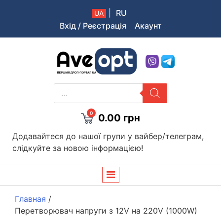
|
RU
UA
Вхід / Реєстрація
Акаунт
Aveopt – оптова дропшипінг платформа в Україні
PRODUCTS
SEARCH
0
0.00
грн
Додавайтеся до нашої групи у вайбер/телеграм,
слідкуйте за новою інформацією!
Главная
/
Перетворювач напруги з 12V на 220V (1000W)