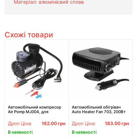
Матеріал: алюмінієвий сплав
Схожі товари
Автомобільний компресор
Автомобільний обігрівач
Air Pomp MJ004, для
Auto Heater Fan 703, 200Вт
підкачування шин,
живлення від прикурювача,
автонасос
автопічка, автодувка
Дроп Ціна:
162.00
грн
Дроп Ціна:
183.00
грн
В наявності
В наявності