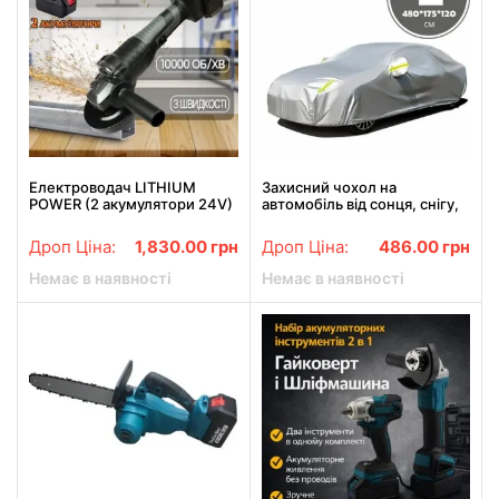
Електроводач LITHIUM
Захисний чохол на
POWER (2 акумулятори 24V)
автомобіль від сонця, снігу,
(1-125ММ) в кейсі
дощу, тент на машину
зимовий Розмір L
Дроп Ціна:
1,830.00
грн
Дроп Ціна:
486.00
грн
Немає в наявності
Немає в наявності