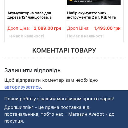
Акумуляторна пила для
Набір акумуляторних
дерева 12" ланцюгова, з
інструментів 2 в 1, КШМ та
акумулятором 24V у валізці
гайковерт, кейс
Дроп Ціна:
2,089.00
грн
Дроп Ціна:
1,493.00
грн
Немає в наявності
Немає в наявності
КОМЕНТАРІ ТОВАРУ
Залишити відповідь
Щоб відправити коментар вам необхідно
авторизуватись
.
Почни роботу з нашим магазином просто зараз!
Дропшиппінг - це пряма поставка від
постачальника, тобто нас - Магазин Aveopt - до
покупця.