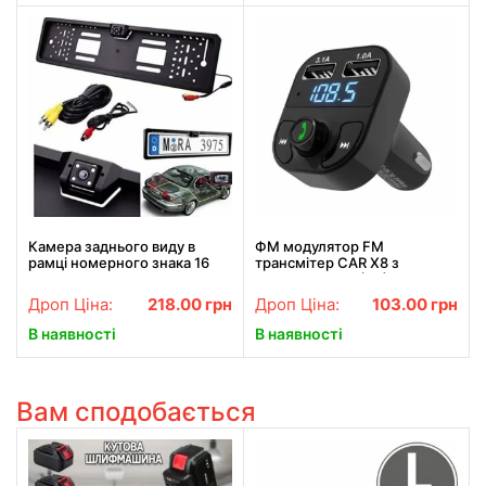
Камера заднього виду в
ФМ модулятор FM
рамці номерного знака 16
трансмiтер CAR X8 з
LED HD CCD Night Vision
Bluetooth MP3 (X8)
R314
Дроп Ціна:
218.00
грн
Дроп Ціна:
103.00
грн
В наявності
В наявності
Вам сподобається