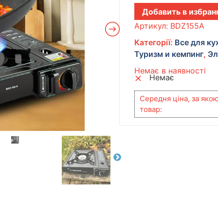
Добавить в избран
Артикул:
BDZ155A
Категорії:
Все для ку
Туризм и кемпинг
,
Эл
Немає в наявності
Немає
Середня ціна, за яко
товар: