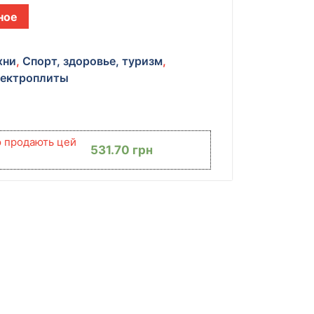
ное
хни
,
Спорт, здоровье, туризм
,
ектроплиты
ю продають цей
531.70
грн