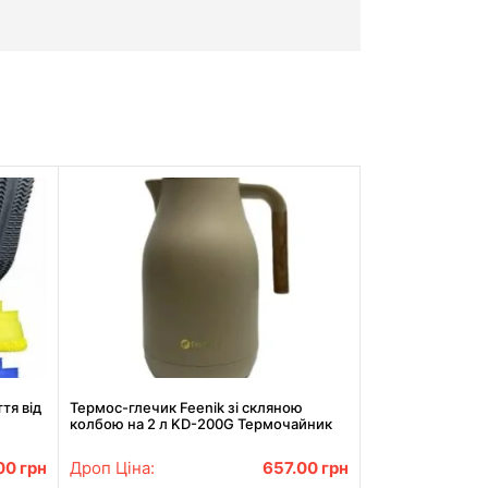
тя від
Термос-глечик Feenik зі скляною
колбою на 2 л KD-200G Термочайник
для напоїв Бежевий
00
грн
Дроп Ціна:
657.00
грн