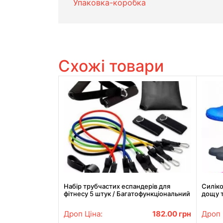
Упаковка-коробка
Схожі товари
Набір трубчастих еспандерів для
Силіко
фітнесу 5 штук / Багатофункціональний
дощу т
комплект + Чохол
Дроп Ціна:
182.00
грн
Дроп 