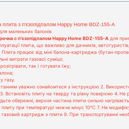
а плита з п'єзопідпалом Happy Home BDZ-155-A
для маленьких балонів
рочна c п'єзопідпалом Happy Home BDZ-155-A
для приг
плуатації плита, що важливо для дачників, автотуристів
 Плита працює від міні балона-картриджа (бутан-пропа
ьні витрати газової суміші;
озігрівати, так і готувати їжу;
алона;
у газу.
танням уважно ознайомтеся з інструкцією 2. Використо
 3. Встановіть плиту на тверду та рівну поверхню 4. Не
. Будьте обережні, верхня частина плити сильно нагріває
 плиту при температурі нижче мінус 10°С 7. Не модифік
 газовий картридж з плити 9. При транспортуванні нео