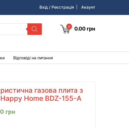
Вхід / Реєстрація
Акаунт
0
0.00
грн
уки
Відповіді на питання
ристична газова плита з
м Happy Home BDZ-155-A
00
грн