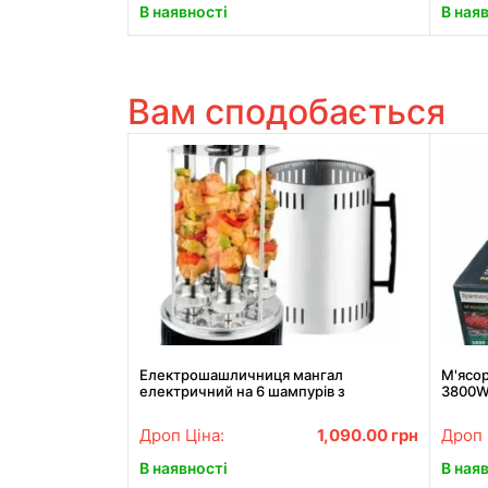
В наявності
В ная
Вам сподобається
Електрошашличниця мангал
М'ясор
електричний на 6 шампурів з
3800W
нержавіючої сталі Crownberg CB-7416
2272
Grey 1000Вт
Дроп Ціна:
1,090.00
грн
Дроп 
В наявності
В ная