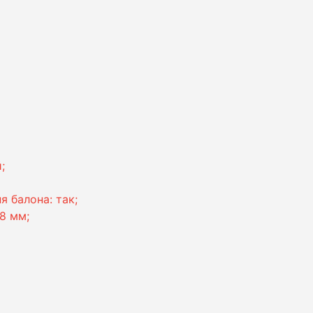
;
я балона: так;
88 мм;