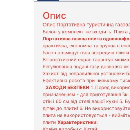
Опис
Опис Портативна туристична газов
Балон у комплект не входить. Плита 
Портативна газова плита одноконфо
практична, економна та зручна в екс
балон розміщується всередині плити.
Вітрозахисний екран гарантує мінімал
Регулювання подачі газу дозволяє як р
Захист від неправильної установки б
Ефективна робота при низькому тиск
ЗАХОДИ БЕЗПЕКИ
1. Перед викорис
призначенням - для приготування їжі
стін і 60 см від стелі вашої кухні 5
дітей до плити! 6. Не використовуйте
плита не використовується - вийміть
плити
Характеристики:
Країна виробник: Китай;