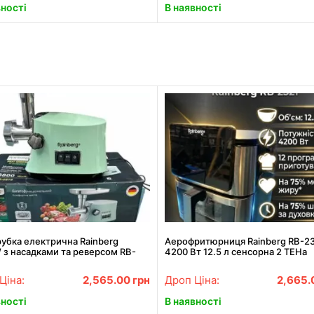
вності
В наявності
убка електрична Rainberg
Аерофритюрниця Rainberg RB-2
 з насадками та реверсом RB-
4200 Вт 12.5 л сенсорна 2 ТЕНа
нержавійка
Ціна:
2,565.00
грн
Дроп Ціна:
2,665.
вності
В наявності