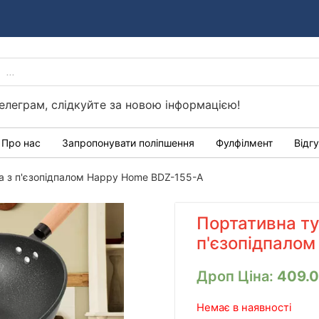
PRODUCTS
Україні
SEARCH
елеграм, слідкуйте за новою інформацією!
Про нас
Запропонувати поліпшення
Фулфілмент
Відг
та з п'єзопідпалом Happy Home BDZ-155-A
Портативна ту
п'єзопідпало
Дроп Ціна:
409.
Немає в наявності