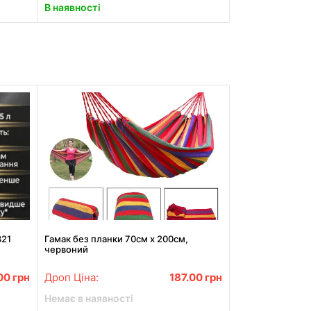
В наявності
321
Гамак без планки 70см х 200см,
червоний
00
грн
Дроп Ціна:
187.00
грн
Немає в наявності