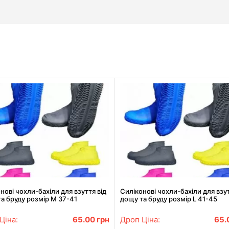
нові чохли-бахіли для взуття від
Силіконові чохли-бахіли для взут
а бруду розмір M 37-41
дощу та бруду розмір L 41-45
Ціна:
65.00
грн
Дроп Ціна:
65.