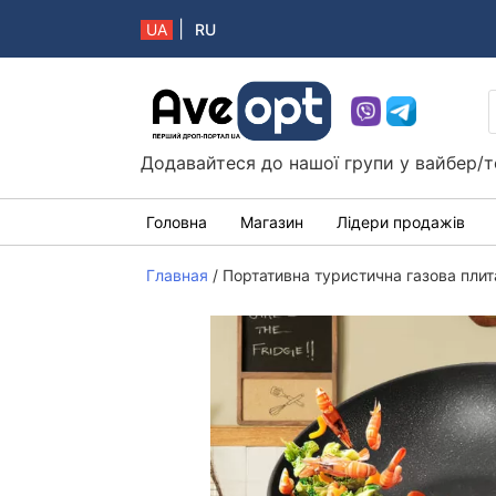
|
UA
RU
Aveopt – оптова дропшипінг платформа в 
Додавайтеся до нашої групи у вайбер/т
Головна
Магазин
Лідери продажів
Главная
/
Портативна туристична газова пли