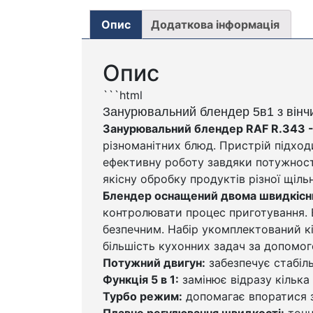
Опис
Додаткова інформація
Опис
```html
Занурювальний блендер 5в1 з вінч
Занурювальний блендер RAF R.343 - ц
різноманітних блюд. Пристрій підход
ефективну роботу завдяки потужності
якісну обробку продуктів різної щільн
Блендер оснащений двома швидкісни
контролювати процес приготування. Е
безпечним. Набір укомплектований к
більшість кухонних задач за допомо
Потужний двигун:
забезпечує стабіль
Функція 5 в 1:
замінює відразу кілька
Турбо режим:
допомагає впоратися 
Плавне регулювання швидкості:
точн