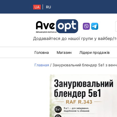
|
UA
RU
Aveopt – оптова дропшипінг платформа в 
Додавайтеся до нашої групи у вайбер/т
Головна
Магазин
Лідери продажів
Главная
/
Занурювальний блендер 5в1 з венч