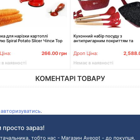
а для нарізки картоплі
Кухонний набір посуду з
лю Spiral Potato Slicer Чіпси Top
антипригарним покриттям та
 TM-119
сковорода HK-317 Сковороди з
гранітним покриттям Червоний
Ціна:
266.00
грн
Дроп Ціна:
2,588.
 в наявності
Немає в наявності
КОМЕНТАРІ ТОВАРУ
о
авторизуватись
.
 просто зараз!
тачальника, тобто нас - Магазин Aveopt - до покупця.