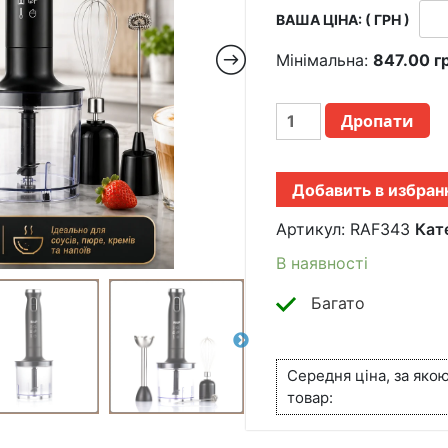
ВАША ЦІНА: ( ГРН )
Мінімальна:
847.00
г
ПОГРУЖНОЙ
Дропати
БЛЕНДЕР
5В1
С
Добавить в избран
ВЕНОЧКОМ,
МЕРНЫМ
Артикул:
RAF343
Кат
СТАКАНОМ
И
В наявності
КАПУЧИНАТОРОМ
RAF
Багато
343
800W
КІЛЬКІСТЬ
Середня ціна, за яко
товар: