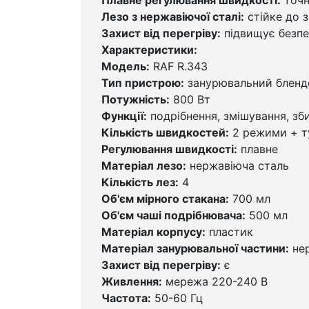
Лезо з нержавіючої сталі:
стійке до з
Захист від перегріву:
підвищує безпе
Характеристики:
Модель:
RAF R.343
Тип пристрою:
занурювальний бленд
Потужність:
800 Вт
Функції:
подрібнення, змішування, зб
Кількість швидкостей:
2 режими + т
Регулювання швидкості:
плавне
Матеріал лезо:
нержавіюча сталь
Кількість лез:
4
Об'єм мірного стакана:
700 мл
Об'єм чаші подрібнювача:
500 мл
Матеріал корпусу:
пластик
Матеріал занурювальної частини:
нер
Захист від перегріву:
є
Живлення:
мережа 220-240 В
Частота:
50-60 Гц