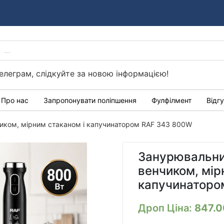
PRODUCTS
Україні
SEARCH
елеграм, слідкуйте за новою інформацією!
Про нас
Запропонувати поліпшення
Фулфілмент
Відг
иком, мірним стаканом і капучинатором RAF 343 800W
Занурювальни
венчиком, мір
капучинаторо
Дроп Ціна:
847.