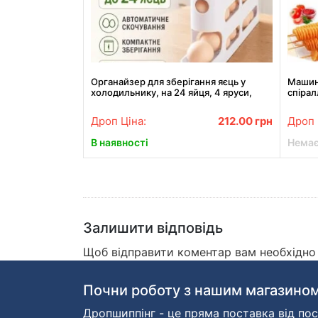
Органайзер для зберігання яєць у
Машинк
холодильнику, на 24 яйця, 4 яруси,
спірал
Білий / Автоматичний контейнер для
Trends
яєць / Лоток для яєць
Дроп Ціна:
212.00
грн
Дроп 
В наявності
Немає
Залишити відповідь
Щоб відправити коментар вам необхідн
Почни роботу з нашим магазином
Дропшиппінг - це пряма поставка від пос