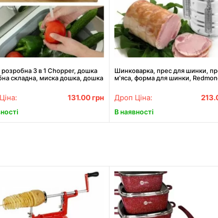
розробна 3 в 1 Chopper, дошка
Шинковарка, прес для шинки, пр
на складна, миска дошка, дошка
м'яса, форма для шинки, Redmon
хні, дошка трансформер
Series Multipro шинковарка
Ціна:
131.00
грн
Дроп Ціна:
213
вності
В наявності