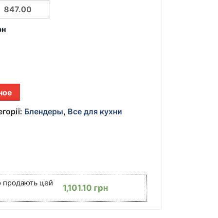
рн
ное
егорії:
Блендеры
,
Все для кухни
ю продають цей
1,101.10
грн