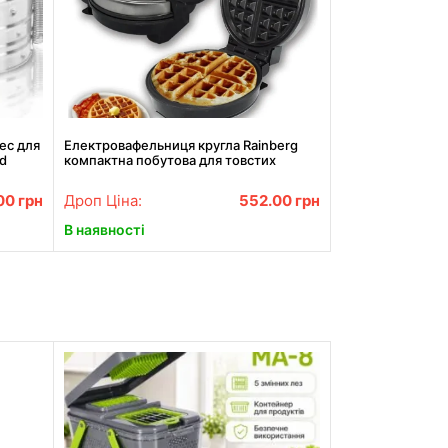
ес для
Електровафельниця кругла Rainberg
d
компактна побутова для товстих
вафель rb2254
.00
грн
Дроп Ціна:
552.00
грн
В наявності