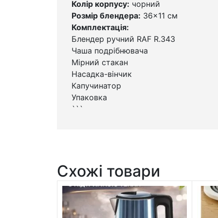
Колір корпусу:
чорний
Розмір блендера:
36×11 см
Комплектація:
Блендер ручний RAF R.343
Чаша подрібнювача
Мірний стакан
Насадка-вінчик
Капучинатор
Упаковка
```
Схожі товари