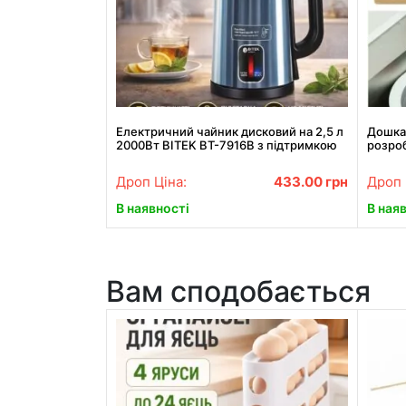
Електричний чайник дисковий на 2,5 л
Дошка 
2000Вт BITEK BT-7916B з підтримкою
розроб
теплового режиму
для ку
Дроп Ціна:
433.00
грн
Дроп 
В наявності
В ная
Вам сподобається