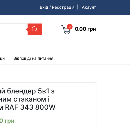
Вхід / Реєстрація
Акаунт
0
0.00
грн
уки
Відповіді на питання
й блендер 5в1 з
ним стаканом і
м RAF 343 800W
00
грн