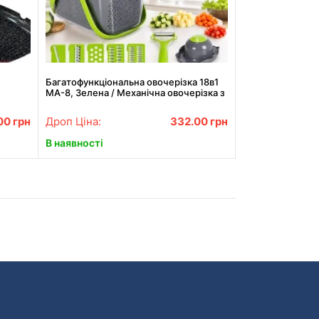
Багатофункціональна овочерізка 18в1
MA-8, Зелена / Механічна овочерізка з
контейнером і сепаратором
00
грн
Дроп Ціна:
332.00
грн
В наявності