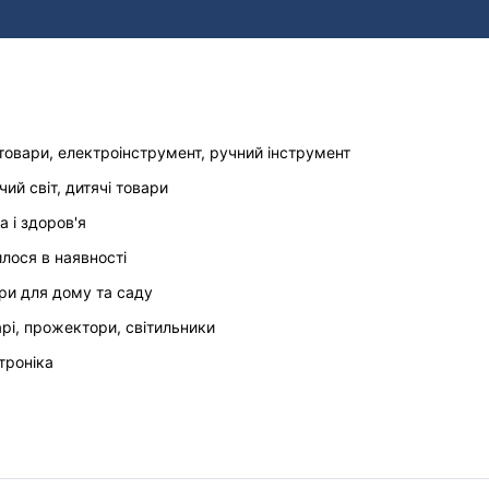
товари, електроінструмент, ручний інструмент
чий світ, дитячі товари
а і здоров'я
илося в наявності
ри для дому та саду
арі, прожектори, світильники
троніка