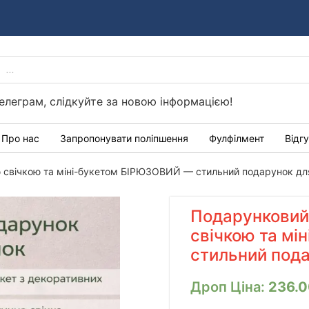
PRODUCTS
Україні
SEARCH
елеграм, слідкуйте за новою інформацією!
Про нас
Запропонувати поліпшення
Фулфілмент
Відг
 свічкою та міні-букетом БІРЮЗОВИЙ — стильний подарунок дл
Подарунковий
свічкою та м
стильний пода
Дроп Ціна:
236.