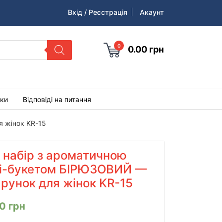
Вхід / Реєстрація
Акаунт
0
0.00
грн
уки
Відповіді на питання
я жінок KR-15
 набір з ароматичною
іні-букетом БІРЮЗОВИЙ —
рунок для жінок KR-15
00
грн