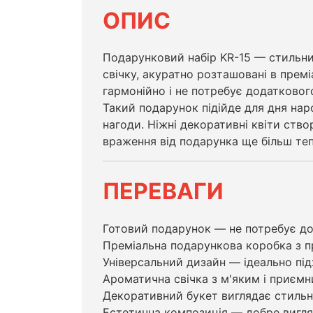
ОПИС
Подарунковий набір KR-15 — стильний
свічку, акуратно розташовані в прем
гармонійно і не потребує додатковог
Такий подарунок підійде для дня нар
нагоди. Ніжні декоративні квіти ст
враження від подарунка ще більш теп
ПЕРЕВАГИ
Готовий подарунок — не потребує до
Преміальна подарункова коробка з п
Універсальний дизайн — ідеально під
Ароматична свічка з м'яким і приєм
Декоративний букет виглядає стильно 
Естетична композиція — добре вигляд