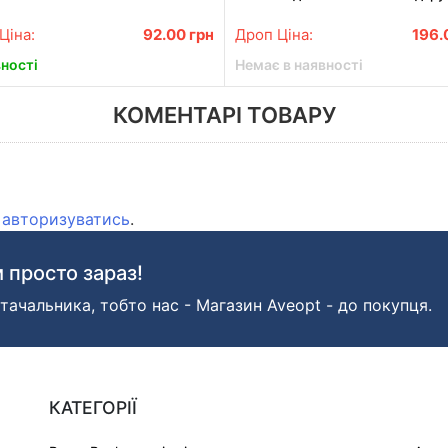
набір Червоний
Ціна:
92.00
грн
Дроп Ціна:
196.
вності
Немає в наявності
КОМЕНТАРІ ТОВАРУ
о
авторизуватись
.
 просто зараз!
тачальника, тобто нас - Магазин Aveopt - до покупця.
КАТЕГОРІЇ