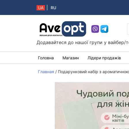
|
UA
RU
Aveopt – оптова дропшипінг платформа в 
Додавайтеся до нашої групи у вайбер/т
Головна
Магазин
Лідери продажів
Главная
/
Подарунковий набір з ароматичною