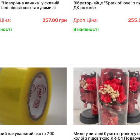
 "Новорічна ялинка" у скляній
Вібратор-яйце "Spark of love" з 
з Led підсвіткою та кулями зі
ДК рожеве
діодною гірляндою
Ціна:
257.00
грн
Дроп Ціна:
255.
вності
В наявності
рий пакувальний скотч 700
Мило у вигляді букета троянд у с
в
колбі з підсвіткою KR-04 Подар