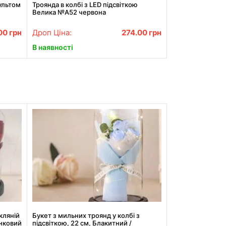
пультом
Троянда в колбі з LED підсвіткою
Велика №A52 червона
00
грн
Дроп Ціна:
274.00
грн
В наявності
кляній
Букет з мильних троянд у колбі з
унковий
підсвіткою, 22 см, Блакитний /