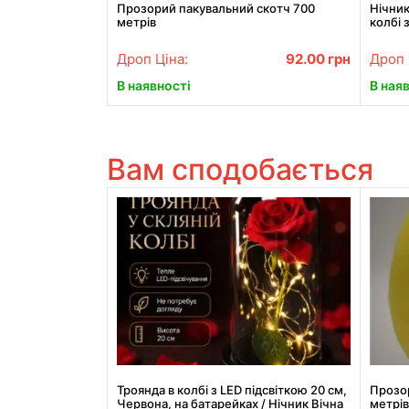
Прозорий пакувальний скотч 700
Нічник
метрів
колбі 
світло
Дроп Ціна:
92.00
грн
Дроп 
В наявності
В ная
Вам сподобається
Троянда в колбі з LED підсвіткою 20 см,
Прозо
Червона, на батарейках / Нічник Вічна
метрі