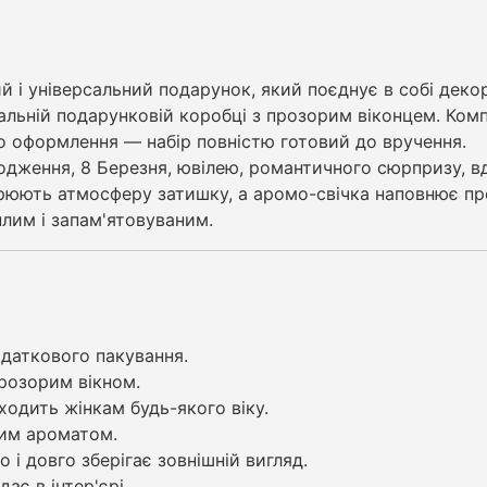
 і універсальний подарунок, який поєднує в собі деко
іальній подарунковій коробці з прозорим віконцем. Ком
о оформлення — набір повністю готовий до вручення.
одження, 8 Березня, ювілею, романтичного сюрпризу, вд
ворюють атмосферу затишку, а аромо-свічка наповнює п
лим і запам'ятовуваним.
даткового пакування.
розорим вікном.
ходить жінкам будь-якого віку.
ним ароматом.
і довго зберігає зовнішній вигляд.
ає в інтер'єрі.