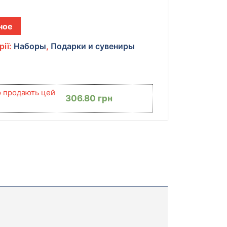
ное
рії:
Наборы
,
Подарки и сувениры
ю продають цей
306.80
грн