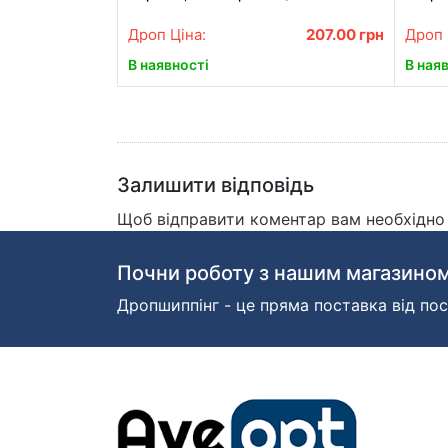
троянда / Квітка в колбі
Дроп Ціна:
207.00
грн
Дроп 
В наявності
В ная
Залишити відповідь
Щоб відправити коментар вам необхідн
Почни роботу з нашим магазином
Дропшиппінг - це пряма поставка від пос