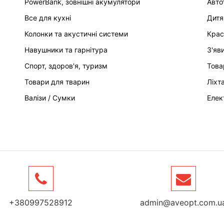
PowerBank, зовнішні акумулятори
Авто
Все для кухні
Дитя
Колонки та акустичні системи
Крас
Навушники та гарнітура
З'яв
Спорт, здоров'я, туризм
Това
Товари для тварин
Ліхт
Валізи / Сумки
Елек
+380997528912
admin@aveopt.com.u