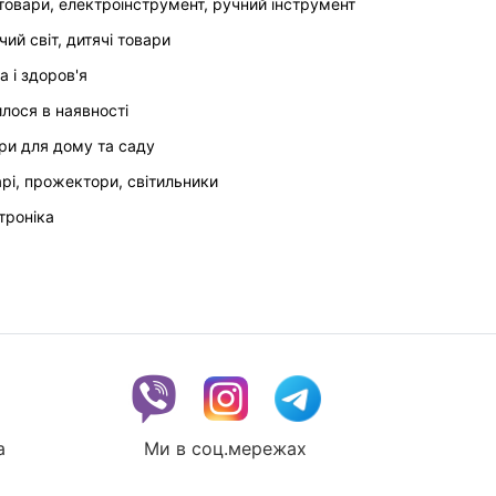
товари, електроінструмент, ручний інструмент
чий світ, дитячі товари
а і здоров'я
илося в наявності
ри для дому та саду
арі, прожектори, світильники
троніка
a
Ми в соц.мережах