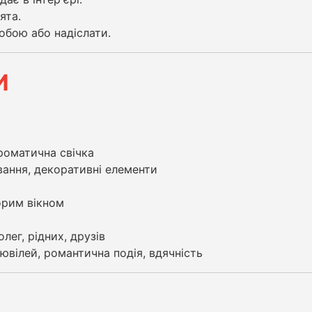
ята.
обою або надіслати.
И
роматична свічка
вання, декоративні елементи
орим вікном
лег, рідних, друзів
ювілей, романтична подія, вдячність