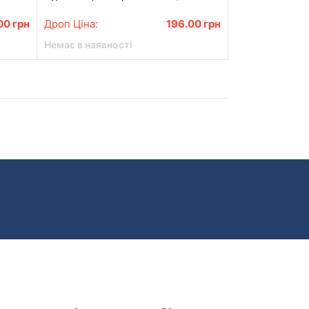
Подарунковий набір троянд з мила KR-
04
00
грн
Дроп Ціна:
196.00
грн
Немає в наявності