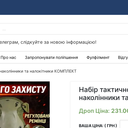
PRODUCTS
Україні
SEARCH
елеграм, слідкуйте за новою інформацією!
Про нас
Запропонувати поліпшення
Фулфілмент
Відг
 наколінники та налокітники КОМПЛЕКТ
Набір тактичн
наколінники 
Дроп Ціна:
231.
ВАША ЦІНА: ( ГРН )