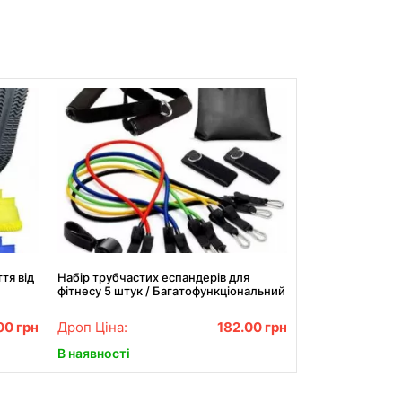
тя від
Набір трубчастих еспандерів для
фітнесу 5 штук / Багатофункціональний
комплект + Чохол
00
грн
Дроп Ціна:
182.00
грн
В наявності