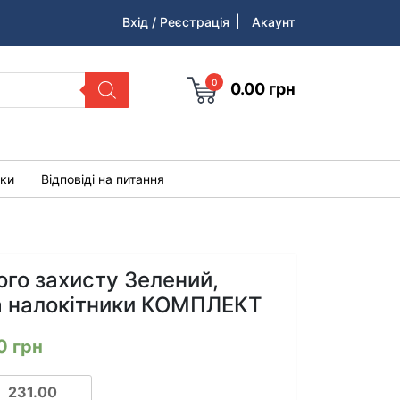
Вхід / Реєстрація
Акаунт
0
0.00
грн
уки
Відповіді на питання
ого захисту Зелений,
та налокітники КОМПЛЕКТ
00
грн