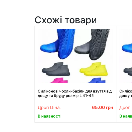
Схожі товари
Силіконові чохли-бахіли для взуття від
Силіко
дощу та бруду розмір L 41-45
дощу т
Дроп Ціна:
65.00
грн
Дроп 
В наявності
В ная