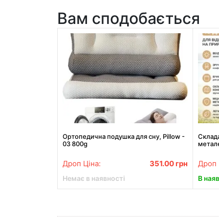
Вам сподобається
Ортопедична подушка для сну, Pillow -
Склада
03 800g
метале
82x54
Дроп Ціна:
351.00
грн
Дроп 
Немає в наявності
В ная