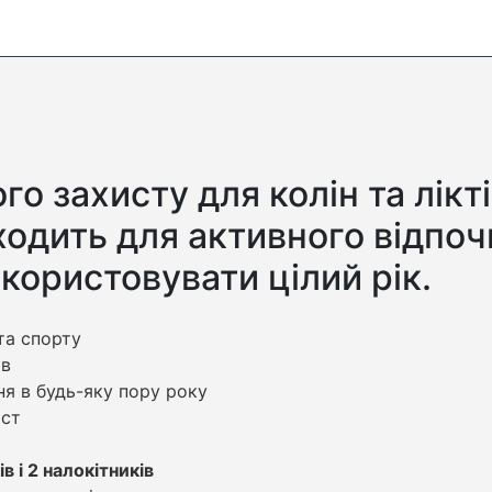
о захисту для колін та лікті
ходить для активного відпоч
користовувати цілий рік.
та спорту
ів
я в будь-яку пору року
ист
в і 2 налокітників