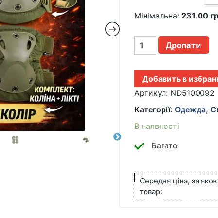
Мінімальна:
231.00
г
НАБОР
Дропати
ТАКТИЧЕСКОЙ
ЗАЩИТЫ
ЗЕЛЕНЫЙ,
Добавить в избран
AND-
510009-
Артикул:
ND5100092
2
Категорії:
Одежда
,
С
НАКОЛЕННИКИ
И
В наявності
НАЛОКОТНИКИ
НАБОР
Багато
КІЛЬКІСТЬ
Середня ціна, за яко
товар: