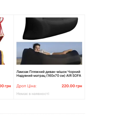
Ламзак Пляжний диван-мішок Чорний
Надувний матрац (160х70 см) AIR SOFA
CLOUD
00
грн
Дроп Ціна:
220.00
грн
Немає в наявності