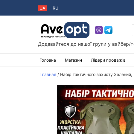
|
UA
RU
Aveopt – оптова дропшипінг платформа в 
Додавайтеся до нашої групи у вайбер/т
Головна
Магазин
Лідери продажів
Главная
/
Набір тактичного захисту Зелений,