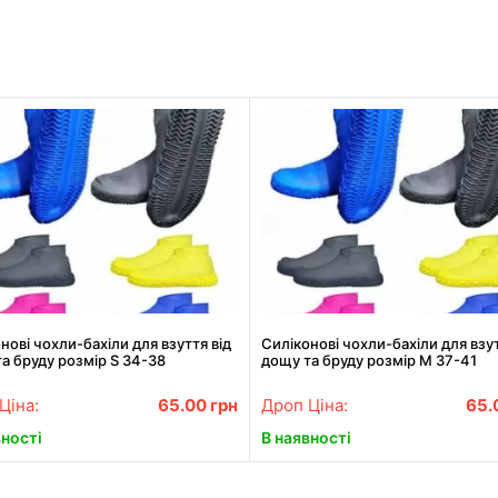
нові чохли-бахіли для взуття від
Силіконові чохли-бахіли для взут
а бруду розмір S 34-38
дощу та бруду розмір M 37-41
Ціна:
65.00
грн
Дроп Ціна:
65.
вності
В наявності