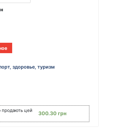
рн
ное
порт, здоровье, туризм
ю продають цей
300.30
грн