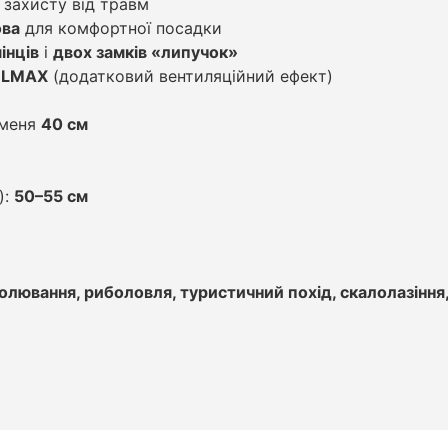
 захисту від травм
ова
для комфортної посадки
інців
і
двох замків «липучок»
LMAX
(додатковий вентиляційний ефект)
еменя
40 см
):
50–55 см
олювання, риболовля, туристичний похід, скалолазіння