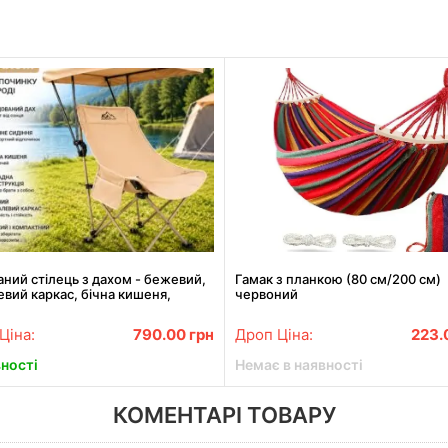
ний стілець з дахом - бежевий,
Гамак з планкою (80 см/200 см)
вий каркас, бічна кишеня,
червоний
 см
Ціна:
790.00
грн
Дроп Ціна:
223.
вності
Немає в наявності
КОМЕНТАРІ ТОВАРУ