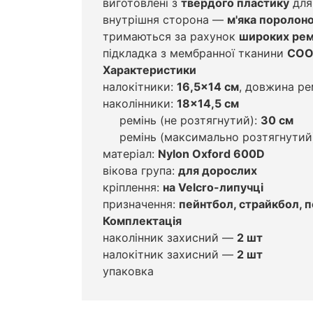
виготовлені з
твердого пластику
для
внутрішня сторона —
м'яка поролон
тримаються за рахунок
широких рем
підкладка з мембранної тканини
COO
Характеристики
налокітники:
16,5×14 см
, довжина р
наколінники:
18×14,5 см
ремінь (не розтягнутий):
30 см
ремінь (максимально розтягнутий
матеріал:
Nylon Oxford 600D
вікова група:
для дорослих
кріплення:
на Velcro-липучці
призначення:
пейнтбол, страйкбол, п
Комплектація
наколінник захисний —
2 шт
налокітник захисний —
2 шт
упаковка