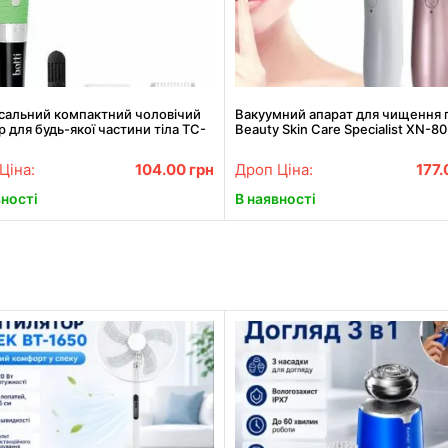
рсальний компактний чоловічий
Вакуумний апарат для чищення 
 для будь-якої частини тіла TC-
Beauty Skin Care Specialist XN-8
Найкраща ціна!
Найкраща ціна!
Ціна:
104.00
грн
Дроп Ціна:
177
вності
В наявності