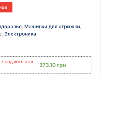
ное
 здоровье
,
Машинки для стрижки
,
с
,
Электроника
ю продають цей
373.10
грн