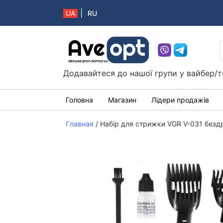
|
UA
RU
Aveopt – оптова дропшипінг платформа в 
Додавайтеся до нашої групи у вайбер/т
Головна
Магазин
Лідери продажів
Главная
/
Набір для стрижки VGR V-031 безд