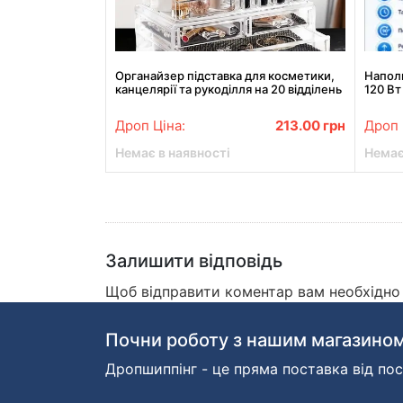
Органайзер підставка для косметики,
Напол
канцелярії та рукоділля на 20 відділень
120 Вт
настільний з 4 шухлядками Прозорий
тайме
Дроп Ціна:
213.00
грн
Дроп 
Немає в наявності
Немає
Залишити відповідь
Щоб відправити коментар вам необхідн
Почни роботу з нашим магазином
Дропшиппінг - це пряма поставка від пос