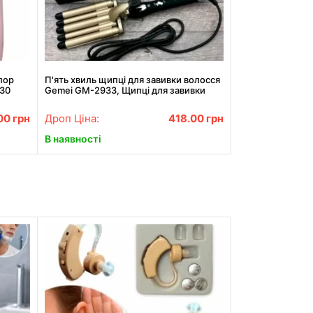
пор
П'ять хвиль щипці для завивки волосся
030
Gemei GM-2933, Щипці для завивки
волосся АКЦІЯ
.00
грн
Дроп Ціна:
418.00
грн
В наявності