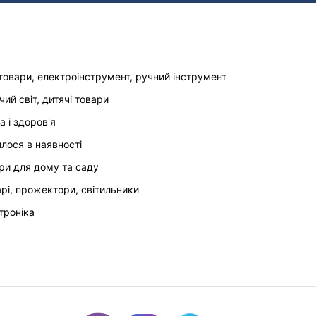
товари, електроінструмент, ручний інструмент
чий світ, дитячі товари
а і здоров'я
илося в наявності
ри для дому та саду
арі, прожектори, світильники
троніка