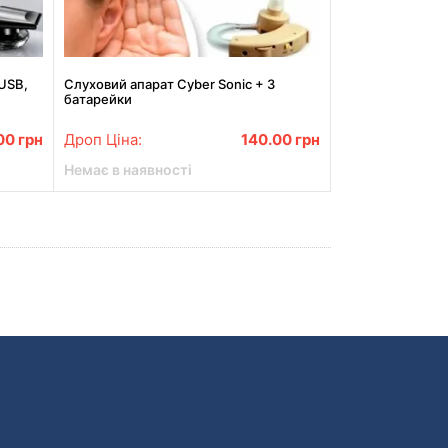
 USB,
Слуховий апарат Cyber Sonic + 3
батарейки
оди
.00
грн
Дроп Ціна:
140.00
грн
Немає в наявності