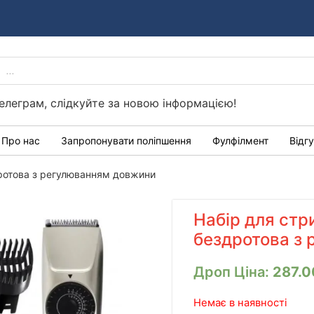
PRODUCTS
Україні
SEARCH
елеграм, слідкуйте за новою інформацією!
Про нас
Запропонувати поліпшення
Фулфілмент
Відг
ротова з регулюванням довжини
Набір для стр
бездротова з
Дроп Ціна:
287.
Немає в наявності