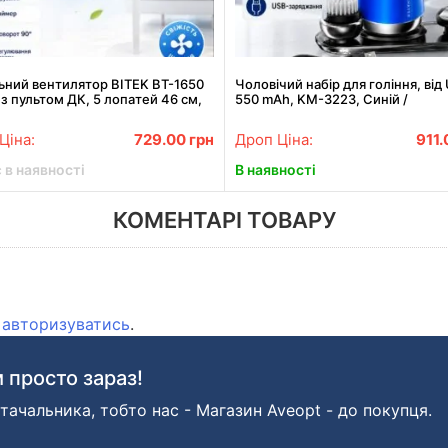
ьний вентилятор BITEK BT-1650
Чоловічий набір для гоління, від
 з пультом ДК, 5 лопатей 46 см,
550 mAh, KM-3223, Синій /
ром та дисплеєм
Акумуляторна машинка для бор
Ціна:
729.00
грн
Дроп Ціна:
911
 в наявності
В наявності
КОМЕНТАРІ ТОВАРУ
о
авторизуватись
.
 просто зараз!
тачальника, тобто нас - Магазин Aveopt - до покупця.