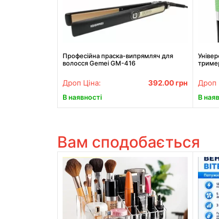
Професійна праска-випрямляч для
Уніве
волосся Gemei GM-416
тример
6502. 
Дроп Ціна:
392.00
грн
Дроп 
В наявності
В ная
Вам сподобається