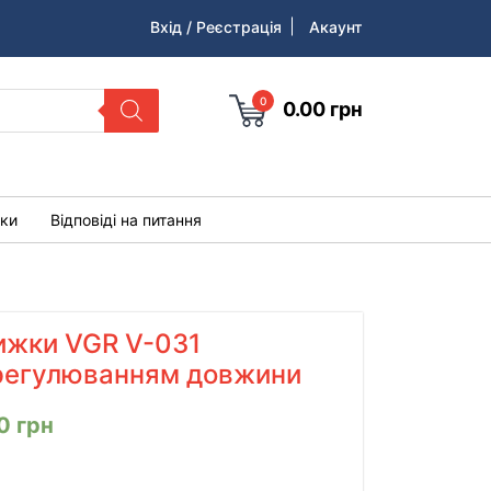
Вхід / Реєстрація
Акаунт
0
0.00
грн
уки
Відповіді на питання
ижки VGR V-031
 регулюванням довжини
00
грн