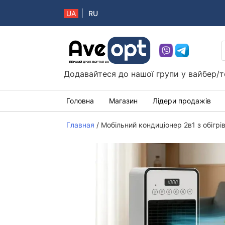
|
UA
RU
Aveopt – оптова дропшипінг платформа в 
Додавайтеся до нашої групи у вайбер/т
Головна
Магазин
Лідери продажів
Главная
/
Мобільний кондиціонер 2в1 з обігр