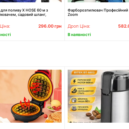
для поливу X HOSE 60 м з
Фарборозпилювач Професійний 
лювачем, садовий шланг,
Zoom
альний шланг для саду
Ціна:
296.00
грн
Дроп Ціна:
582.
вності
В наявності