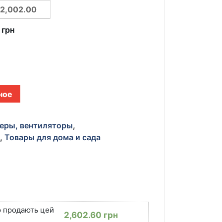
0
грн
ное
еры, вентиляторы
,
и
,
Товары для дома и сада
ю продають цей
2,602.60
грн