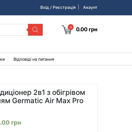
Вхід / Реєстрація
Акаунт
0
0.00
грн
уки
Відповіді на питання
диціонер 2в1 з обігрівом
ям Germatic Air Max Pro
2.00
грн