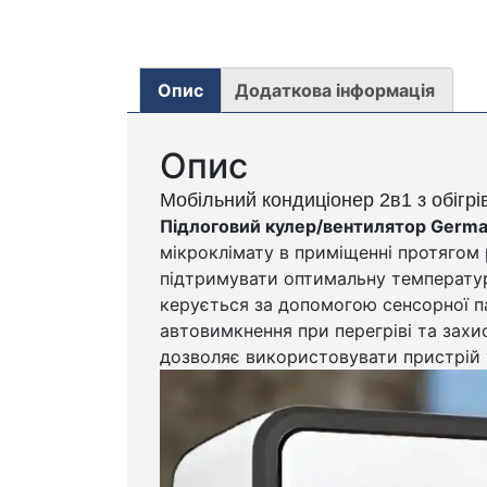
Опис
Додаткова інформація
Опис
Мобільний кондиціонер 2в1 з обігр
Підлоговий кулер/вентилятор Germat
мікроклімату в приміщенні протягом р
підтримувати оптимальну температуру
керується за допомогою сенсорної па
автовимкнення при перегріві та захи
дозволяє використовувати пристрій у 