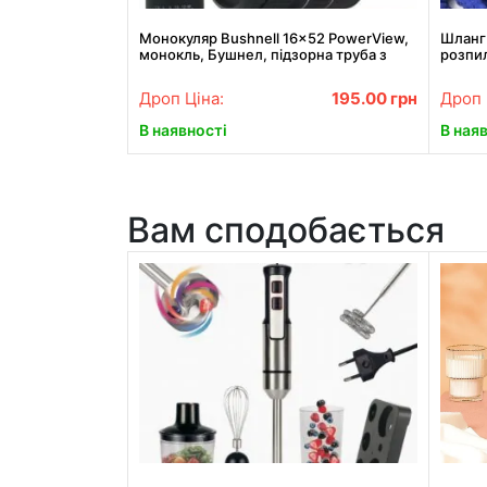
Монокуляр Bushnell 16x52 PowerView,
Шланг 
монокль, Бушнел, підзорна труба з
розпи
чохлом
полив
Дроп Ціна:
195.00
грн
Дроп 
В наявності
В ная
Вам сподобається