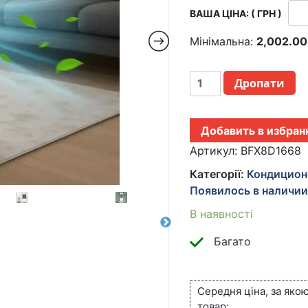
ВАША ЦІНА: ( ГРН )
Мінімальна:
2,002.0
МОБИЛЬНЫЙ
Дропати
КОНДИЦИОНЕР
2В1
С
Добавить в избран
ОБОГРЕВОМ
И
Артикул:
BFX8D1668
ОХЛАЖДЕНИЕМ
Категорії:
Кондицион
GERMATIC
Появилось в наличи
AIR
MAX
В наявності
PRO
BFX-
Багато
8D-
1668
КІЛЬКІСТЬ
Середня ціна, за яко
товар: