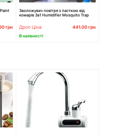
Paint
Зволожувач повітря з пасткою від
комарів 3в1 Humidifier Mosquito Trap
москітна лампа з підсвіткою ONL
00
грн
Дроп Ціна:
441.00
грн
В наявності