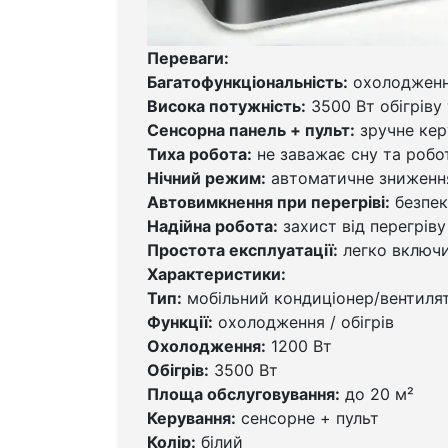
Переваги:
Багатофункціональність:
охолодження
Висока потужність:
3500 Вт обігріву
Сенсорна панель + пульт:
зручне кер
Тиха робота:
не заважає сну та робо
Нічний режим:
автоматичне зниженн
Автовимкнення при перегріві:
безпек
Надійна робота:
захист від перегріву
Простота експлуатації:
легко включи
Характеристики:
Тип:
мобільний кондиціонер/вентиля
Функції:
охолодження / обігрів
Охолодження:
1200 Вт
Обігрів:
3500 Вт
Площа обслуговування:
до 20 м²
Керування:
сенсорне + пульт
Колір:
білий