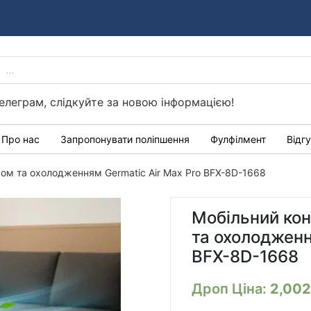
PRODUCTS
Україні
SEARCH
елеграм, слідкуйте за новою інформацією!
Про нас
Запропонувати поліпшення
Фулфілмент
Відг
івом та охолодженням Germatic Air Max Pro BFX-8D-1668
Мобільний кон
та охолодженн
BFX-8D-1668
Дроп Ціна:
2,00