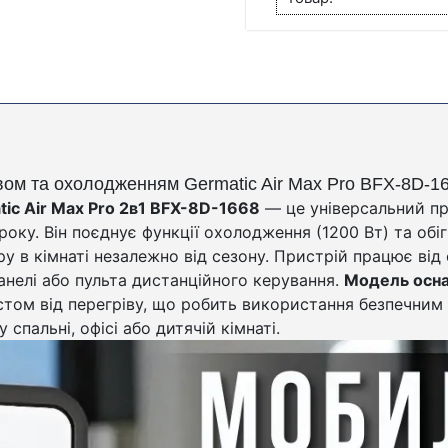
івом та охолодженням Germatic Air Max Pro BFX-8D-1
ic Air Max Pro 2в1 BFX-8D-1668
— це універсальний пр
оку. Він поєднує функції охолодження (1200 Вт) та обіг
 в кімнаті незалежно від сезону. Пристрій працює від 
нелі або пульта дистанційного керування.
Модель осна
стом від перегріву, що робить використання безпечним
спальні, офісі або дитячій кімнаті.