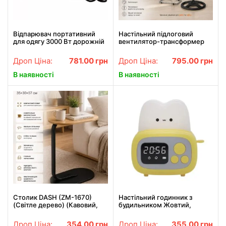
Відпарювач портативний
Настільний підлоговий
для одягу 3000 Вт дорожній
вентилятор-трансформер
міні праска для сухої та
BITEK BT-1882 3в1 для дому
вологої прасування Rainberg
офісу 120 Вт
Дроп Ціна:
781.00
грн
Дроп Ціна:
795.00
грн
RB-2257
В наявності
В наявності
Столик DASH (ZM-1670)
Настільний годинник з
(Світле дерево) (Кавовий,
будильником Жовтий,
журнальний, прикріватний,
Тостер / Дитячий годинник з
овальний, ніжка чорна)
LED підсвіткою
Дроп Ціна:
354.00
грн
Дроп Ціна:
355.00
грн