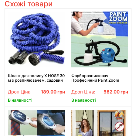
Схожі товари
Шланг для поливу X HOSE 30
Фарборозпилювач
м з розпилювачем, садовий
Професійний Paint Zoom
шланг, поливний шланг для
саду СИНІЙ
Дроп Ціна:
189.00
грн
Дроп Ціна:
582.00
грн
В наявності
В наявності