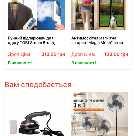
Ручний відпарювач для
Антимоскітна магнітна
одягу TOBI Steam Brush,
шторка "Magic Mesh" сітка
паровий праска, щітка-
на двері, аналог штора,
праска
210х100
Дроп Ціна:
312.00
грн
Дроп Ціна:
103.00
грн
В наявності
В наявності
Вам сподобається