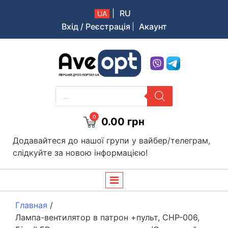
|
RU
UA
Вхід / Реєстрація
Акаунт
Aveopt – оптова дропшипінг платформа в Україні
PRODUCTS
SEARCH
0
0.00
грн
Додавайтеся до нашої групи у вайбер/телеграм,
слідкуйте за новою інформацією!
Главная
/
Лампа-вентилятор в патрон +пульт, CHP-006,