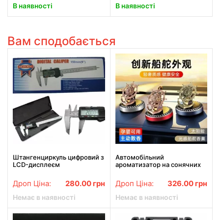
В наявності
В наявності
Вам сподобається
Штангенциркуль цифровий з
Автомобільний
LCD-дисплеєм
ароматизатор на сонячних
батареях з обертовим
якорем, океан
Дроп Ціна:
280.00
грн
Дроп Ціна:
326.00
грн
Немає в наявності
Немає в наявності