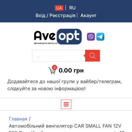
|
RU
UA
Вхід / Реєстрація
Акаунт
Aveopt – оптова дропшипінг платформа в Україні
PRODUCTS
SEARCH
0
0.00
грн
Додавайтеся до нашої групи у вайбер/телеграм,
слідкуйте за новою інформацією!
Главная
/
Автомобільний вентилятор CAR SMALL FAN 12V