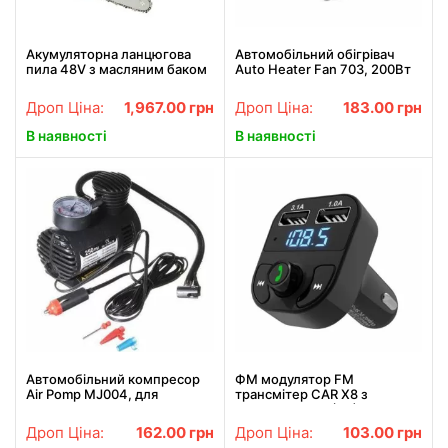
Акумуляторна ланцюгова
Автомобільний обігрівач
пила 48V з масляним баком
Auto Heater Fan 703, 200Вт
шина 30см на 2
живлення від прикурювача,
акумулятори, Садова
автопічка, автодувка
Дроп Ціна:
1,967.00
грн
Дроп Ціна:
183.00
грн
електропила 12"
В наявності
В наявності
Автомобільний компресор
ФМ модулятор FM
Air Pomp MJ004, для
трансмiтер CAR X8 з
підкачування шин,
Bluetooth MP3 (X8)
автонасос
Дроп Ціна:
162.00
грн
Дроп Ціна:
103.00
грн