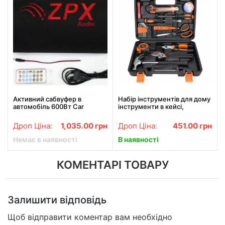
Активний сабвуфер в
Набір інструментів для дому
автомобіль 600Вт Car
інструменти в кейсі,
Speaker Subwoofer ZPX ZX-
викрутка, шестигранний
6SUB
ключ, гайковий ключ 18 в 1
Дроп Ціна:
1,035.00
грн
Дроп Ціна:
451.00
грн
Немає в наявності
В наявності
КОМЕНТАРІ ТОВАРУ
Залишити відповідь
Щоб відправити коментар вам необхідно