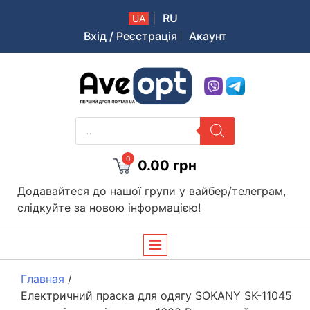
|
RU
UA
Вхід / Реєстрація
Акаунт
Aveopt – оптова дропшипінг платформа в Україні
PRODUCTS
SEARCH
0
0.00
грн
Додавайтеся до нашої групи у вайбер/телеграм,
слідкуйте за новою інформацією!
Главная
/
Електричний праска для одягу SOKANY SK-11045