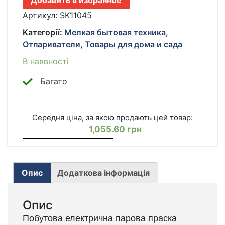
Добавить в избранное
SOKANY
SK-
Артикул:
SK11045
11045
Категорії:
Мелкая бытовая техника
,
С
Отпариватели
,
Товары для дома и сада
КЕРАМИЧЕСКОЙ
ПОДОШВОЙ
В наявності
1600
ВТ,
Багато
ПАРОВОЙ
УДАР
КІЛЬКІСТЬ
Середня ціна, за якою продають цей товар:
1,055.60
грн
Опис
Додаткова інформація
Опис
Побутова електрична парова праска