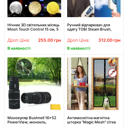
Нічник 3D світильник місяць
Ручний відпарювач для
Moon Touch Control 15 см, 5
одягу TOBI Steam Brush,
режимів
паровий праска, щітка-
праска
Дроп Ціна:
255.00
грн
Дроп Ціна:
312.00
грн
В наявності
В наявності
Монокуляр Bushnell 16x52
Антимоскітна магнітна
PowerView, монокль,
шторка "Magic Mesh" сітка
Бушнел, підзорна труба з
на двері, аналог штора,