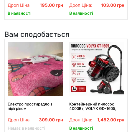
чохлом
210х100
Дроп Ціна:
195.00
грн
Дроп Ціна:
103.00
грн
В наявності
В наявності
Вам сподобається
Електро простирадло з
Контейнерний пилосос
підігрівом
4000Вт, VOLYX GD-1605,
електропростирадло для
Червоний / Потужний
однієї особи 150х70 см LUX,
циклонний пилосос для
Дроп Ціна:
309.00
грн
Дроп Ціна:
1,482.00
грн
Туреччина, клітинка
сухого прибирання
Немає в наявності
В наявності