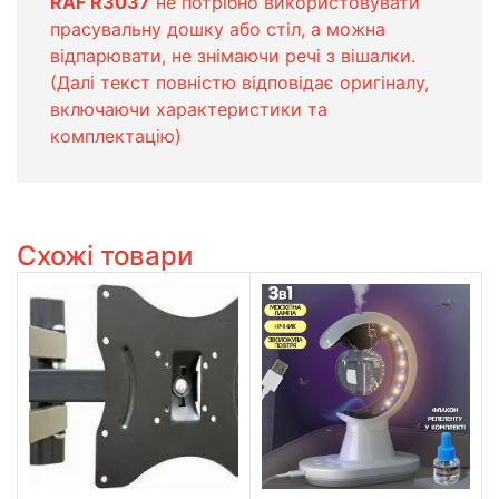
RAF R3037
не потрібно використовувати
прасувальну дошку або стіл, а можна
відпарювати, не знімаючи речі з вішалки.
(Далі текст повністю відповідає оригіналу,
включаючи характеристики та
комплектацію)
Схожі товари