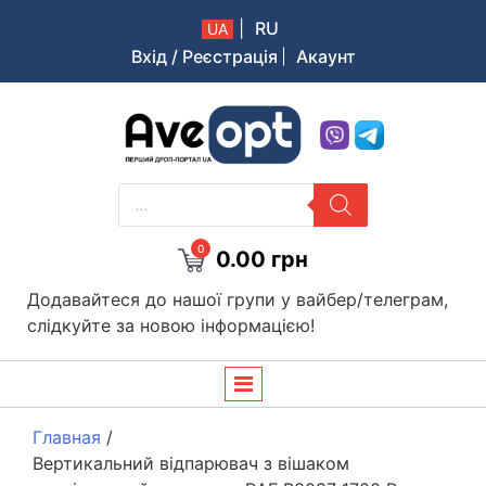
|
RU
UA
Вхід / Реєстрація
Акаунт
Aveopt – оптова дропшипінг платформа в Україні
PRODUCTS
SEARCH
0
0.00
грн
Додавайтеся до нашої групи у вайбер/телеграм,
слідкуйте за новою інформацією!
Главная
/
Вертикальний відпарювач з вішаком