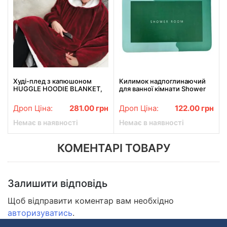
Худі-плед з капюшоном
Килимок надпоглинаючий
HUGGLE HOODIE BLANKET,
для ванної кімнати Shower
плед з рукавами Бордовий
Room 40 х 60 см
Прямокутний Зелений
Дроп Ціна:
281.00
грн
Дроп Ціна:
122.00
грн
Немає в наявності
Немає в наявності
КОМЕНТАРІ ТОВАРУ
Залишити відповідь
Щоб відправити коментар вам необхідно
авторизуватись
.