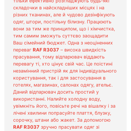
тільки ефективно розгладжують будь-які
складочки в найскладніших місцях і на
різних тканинах, але й чудово дезінфікують
одяг, штори, постільну білизну. Працюють
вони за тим же принципом, що і хімчистка,
тим самим зможуть суттєво заощадити
Ваш сімейний бюджет. Одна з неоціненних
переваг
RAF R3037
– висока швидкість
прасування, тому відпарювач віддають
перевагу ті, хто цінує свій час. Це поістині
незамінний пристрій як для індивідуального
користування, так і для застосування в
готелях, магазинах, салонах одягу, ательє.
Даний відпарювач досить простий у
використанні. Налийте холодну воду,
увімкніть його, повісьте речі на вішалку і за
лічені хвилини попрасуйте плаття, блузку,
сорочку, штани або жакет. За допомогою
RAF R3037
зручно прасувати одяг зі