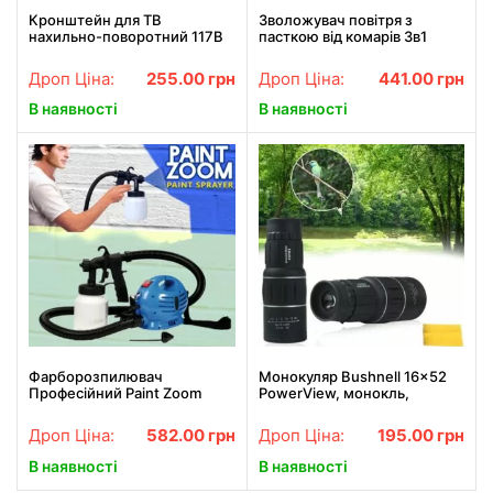
Кронштейн для ТВ
Зволожувач повітря з
нахильно-поворотний 117B
пасткою від комарів 3в1
Humidifier Mosquito Trap
москітна лампа з підсвіткою
Дроп Ціна:
255.00
грн
Дроп Ціна:
441.00
грн
ONL
В наявності
В наявності
Фарборозпилювач
Монокуляр Bushnell 16x52
Професійний Paint Zoom
PowerView, монокль,
Бушнел, підзорна труба з
чохлом
Дроп Ціна:
582.00
грн
Дроп Ціна:
195.00
грн
В наявності
В наявності