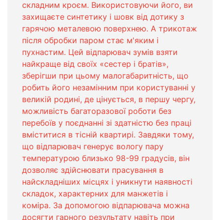
складним кроєм. Використовуючи його, ви
захищаєте синтетику і шовк від дотику з
гарячою металевою поверхнею. А трикотаж
після обробки паром стає м'яким і
пухнастим. Цей відпарювач зумів взяти
найкраще від своїх «сестер і братів»,
зберігши при цьому малогабаритність, що
робить його незамінним при користуванні у
великій родині, де цінується, в першу чергу,
можливість багаторазової роботи без
перебоїв у поєднанні зі здатністю без праці
вміститися в тісній квартирі. Завдяки тому,
що відпарювач генерує вологу пару
температурою близько 98-99 градусів, він
дозволяє здійснювати прасування в
найскладніших місцях і уникнути наявності
складок, характерних для манжетів і
коміра. За допомогою відпарювача можна
досягти гарного результату навіть при