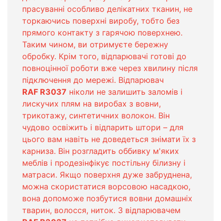
прасуванні особливо делікатних тканин, не
торкаючись поверхні виробу, тобто без
прямого контакту з гарячою поверхнею.
Таким чином, ви отримуєте бережну
обробку. Крім того, відпарювачі готові до
повноцінної роботи вже через хвилину після
підключення до мережі. Відпарювач
RAF R3037
ніколи не залишить заломів і
лискучих плям на виробах з вовни,
трикотажу, синтетичних волокон. Він
чудово освіжить і відпарить штори – для
цього вам навіть не доведеться знімати їх з
карниза. Він розгладить оббивку м'яких
меблів і продезінфікує постільну білизну і
матраси. Якщо поверхня дуже забруднена,
можна скористатися ворсовою насадкою,
вона допоможе позбутися вовни домашніх
тварин, волосся, ниток. З відпарювачем