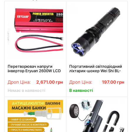
Перетворювач напруги
Портативний світлодіодний
інвертор Eryuan 2600W LCD
ліхтарик-шокер Wei Shi BL-
DC/AC 12V-220V з чистою
1101
синусоїдою та вольтметром
Дроп Ціна:
2,671.00
грн
Дроп Ціна:
197.00
грн
Немає в наявності
В наявності