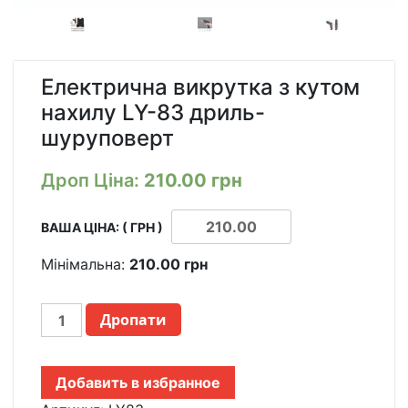
Електрична викрутка з кутом
нахилу LY-83 дриль-
шуруповерт
Дроп Ціна:
210.00
грн
ВАША ЦІНА: ( ГРН )
Мінімальна:
210.00
грн
ЭЛЕКТРИЧЕСКАЯ
Дропати
ОТВЕРТКА
С
ИЗМЕНЕНИЕМ
Добавить в избранное
УГЛА
НАКЛОНА