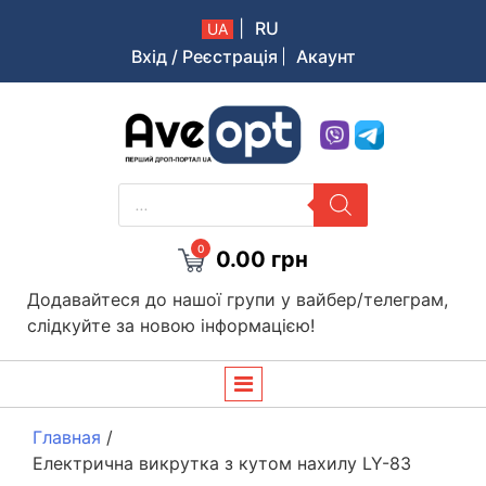
|
RU
UA
Вхід / Реєстрація
Акаунт
Aveopt – оптова дропшипінг платформа в Україні
PRODUCTS
SEARCH
0
0.00
грн
Додавайтеся до нашої групи у вайбер/телеграм,
слідкуйте за новою інформацією!
Главная
/
Електрична викрутка з кутом нахилу LY-83