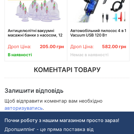
Антицелюлітні вакуумні
Автомобільний пилосос 4 в 1
масажні банки з насосом, 12
Vacuum USB 120 Вт
шт, набір для масажу тіла
Потужний пилосос з
компресором для авто LY-
Дроп Ціна:
205.00
грн
Дроп Ціна:
582.00
грн
8018
В наявності
Немає в наявності
КОМЕНТАРІ ТОВАРУ
Залишити відповідь
Щоб відправити коментар вам необхідно
авторизуватись
.
Почни роботу з нашим магазином просто зараз!
Дропшиппінг - це пряма поставка від