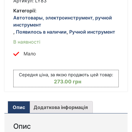
Артикул:
LY83
LY-
Категорії:
83
Автотовары, электроинструмент, ручной
ДРЕЛЬ
инструмент
ШУРУПОВЕРТ
КІЛЬКІСТЬ
,
Появилось в наличии
,
Ручной инструмент
В наявності
Мало
Середня ціна, за якою продають цей товар:
273.00
грн
Опис
Додаткова інформація
Опис