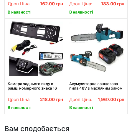
автонасос
автопічка, автодувка
Дроп Ціна:
162.00
грн
Дроп Ціна:
183.00
грн
В наявності
В наявності
Камера заднього виду в
Акумуляторна ланцюгова
рамці номерного знака 16
пила 48V з масляним баком
LED HD CCD Night Vision
шина 30см на 2
R314
акумулятори, Садова
Дроп Ціна:
218.00
грн
Дроп Ціна:
1,967.00
грн
електропила 12"
В наявності
В наявності
Вам сподобається