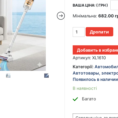
ВАША ЦІНА: ( ГРН )
Мінімальна:
682.00
г
БЕСПРОВОДНОЙ
Дропати
ПЫЛЕСОС
2В1
ДЛЯ
Добавить в избран
УБОРКИ
ДОМА
Артикул:
XL1610
И
Категорії:
Автомоби
АВТОМОБИЛЯ
Автотовары, электро
XL-
Появилось в наличи
1610
КІЛЬКІСТЬ
В наявності
Багато
Середня ціна, за яко