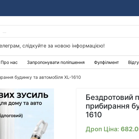
PRODUCTS
Україні
SEARCH
елеграм, слідкуйте за новою інформацією!
Про нас
Запропонувати поліпшення
Фулфілмент
Відг
рання будинку та автомобіля XL-1610
Бездротовий п
прибирання бу
1610
Дроп Ціна:
682.