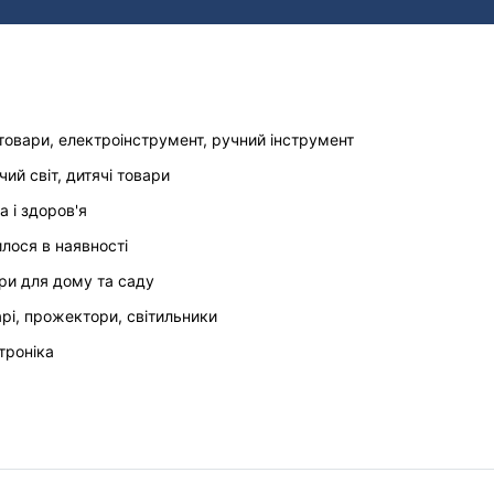
товари, електроінструмент, ручний інструмент
чий світ, дитячі товари
а і здоров'я
илося в наявності
ри для дому та саду
арі, прожектори, світильники
троніка