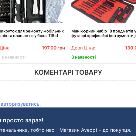
викруток для ремонту мобільних
Манікюрний набір 18 предметів 
нів та планшетів у боксі 115в1
футлярі професійні інструменти 
манікюру та педикюру
Ціна:
197.00
грн
Дроп Ціна:
130.
 в наявності
В наявності
КОМЕНТАРІ ТОВАРУ
о
авторизуватись
.
 просто зараз!
тачальника, тобто нас - Магазин Aveopt - до покупця.