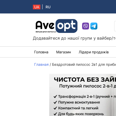
|
UA
RU
Aveopt – оптова дропшипінг платформа в 
Додавайтеся до нашої групи у вайбер/т
Головна
Магазин
Лідери продажів
Главная
/
Бездротовий пилосос 2в1 для приби