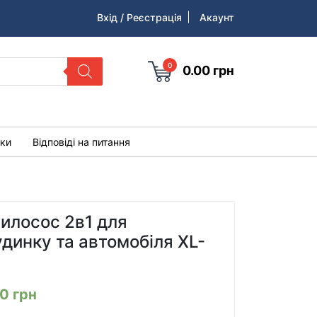
Вхід / Реєстрація
Акаунт
0
0.00
грн
уки
Відповіді на питання
илосос 2в1 для
динку та автомобіля XL-
00
грн