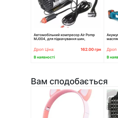
Автомобільний компресор Air Pomp
Акуму
MJ004, для підкачування шин,
масля
автонасос
акумул
Дроп Ціна:
162.00
грн
Дроп 
В наявності
В ная
Вам сподобається