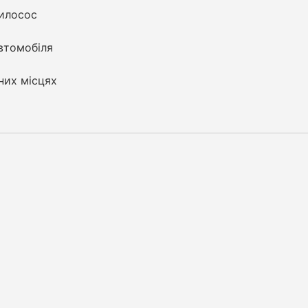
пилосос
втомобіля
них місцях