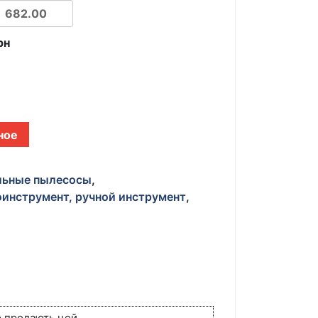
рн
ное
льные пылесосы
,
инструмент, ручной инструмент
,
и
ю продають цей