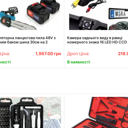
ляторна ланцюгова пила 48V з
Камера заднього виду в рамці
ним баком шина 30см на 2
номерного знака 16 LED HD CCD 
ятори, Садова електропила 12"
Vision R314
Ціна:
1,967.00
грн
Дроп Ціна:
218
вності
В наявності