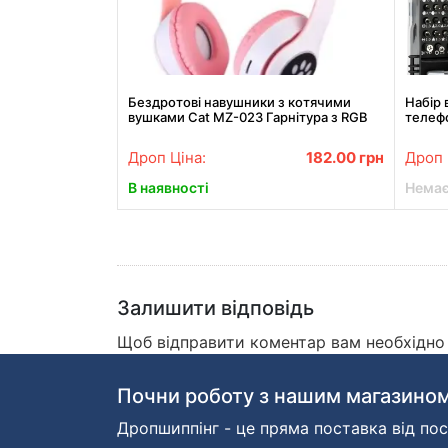
Бездротові навушники з котячими
Набір 
вушками Cat MZ-023 Гарнітура з RGB
телефо
підсвіткою FM microSD Рожеві
Дроп Ціна:
182.00
грн
Дроп 
В наявності
Немає
Залишити відповідь
Щоб відправити коментар вам необхідн
Почни роботу з нашим магазином
Дропшиппінг - це пряма поставка від пос