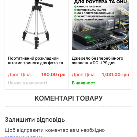
Портативний розкладний
Джерело безперебійного
штатив тринога для фото та
живлення DC UPS для
відеозйомки TF-3110
роутера, ONU, камер –
5V/9V/12V,
Дроп Ціна:
180.00
грн
Дроп Ціна:
1,031.00
грн
багатофункціональний
портативний UPS з USB та
Немає в наявності
В наявності
кабелями
КОМЕНТАРІ ТОВАРУ
Залишити відповідь
Щоб відправити коментар вам необхідно