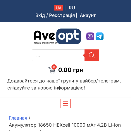
|
RU
UA
Вхід / Реєстрація
Акаунт
Aveopt – оптова дропшипінг платформа в Україні
PRODUCTS
SEARCH
0
0.00
грн
Додавайтеся до нашої групи у вайбер/телеграм,
слідкуйте за новою інформацією!
Главная
/
Акумулятор 18650 HEXcell 10000 мАг 4,2В Li-ion