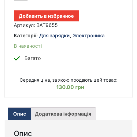
HEXCELL
10000
Добавить в избранное
МАЧ
4.2В
Артикул:
BAT9655
LI-
Категорії:
Для зарядки
,
Электроника
ION
С
В наявності
ЗАЩИТОЙ
ОТ
Багато
КОРОТКОГО
ЗАМЫКАНИЯ
ДЛЯ
Середня ціна, за якою продають цей товар:
ФОНАРЕЙ
130.00
грн
И
ПОРТАТИВНОЙ
ТЕХНИКИ
КІЛЬКІСТЬ
Опис
Додаткова інформація
Опис