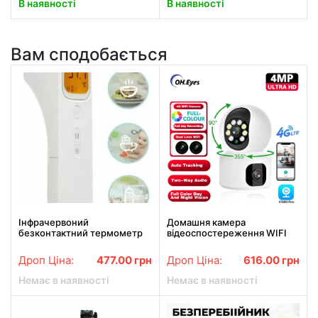
В наявності
В наявності
Вам сподобається
Інфрачервоний
Домашня камера
безконтактний термометр
відеоспостереження WIFI
Shun Da
2DUAL LENS PTZ CAMERA
APP:V380PRO 4MP
Дроп Ціна:
477.00
грн
Дроп Ціна:
616.00
грн
Немає в наявності
Немає в наявності