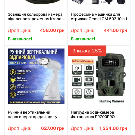
Зовнішня кольорова камера
Професійна машинка для
відеоспостереження Kronos
стрижки Gemei GM 592 10 в 1
CCTV 349
Дроп Ціна:
458.00
грн
Дроп Ціна:
441.00
грн
В наявності
В наявності
Знижка 25%
Ручний вертикальний
Нагрудна боді-камера
парогенератор для одягу
Фотопастка PR700PRO
300 мл потужністю 1500 Вт
мисливська камера P66
BITEK BT-1214 Білий
12мп з екраном та нічним
Дроп Ціна:
627.00
грн
Дроп Ціна:
1,254.00
грн
баченням