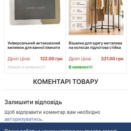
Універсальний антиковзний
Вішалка для одягу металева
килимок для ванної кімнати
на колесах підлогова стійка
Shower Room 40х60 см колір
для речей кругова для дому,
коричневий
магазину та шоуруму 120 см
Дроп Ціна:
122.00
грн
Дроп Ціна:
321.00
грн
Немає в наявності
В наявності
КОМЕНТАРІ ТОВАРУ
Залишити відповідь
Щоб відправити коментар вам необхідно
авторизуватись
.
Почни роботу з нашим магазином просто зараз!