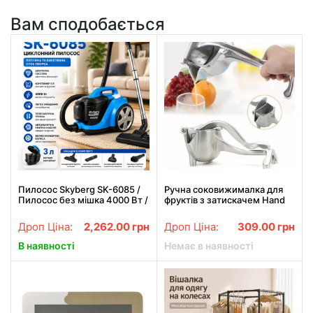
Вам сподобається
Пилосос Skyberg SK-6085 /
Ручна соковижималка для
Пилосос без мішка 4000 Вт /
фруктів з затискачем Hand
Пилосос контейнер 3 л
Juicer ST536
Дроп Ціна:
2,262.00
грн
Дроп Ціна:
309.00
грн
В наявності
Немає в наявності