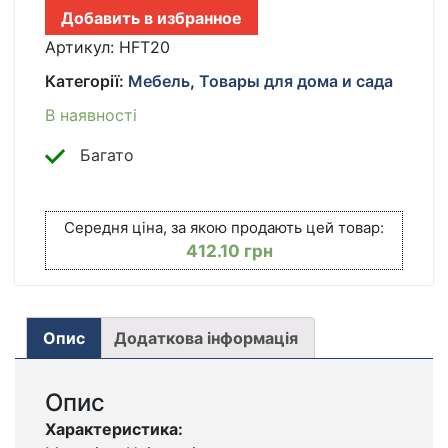
ДО
Добавить в избранное
ПОТОЛКА
HANGER
Артикул:
HFT20
FLOOR
Категорії:
Мебель
,
Товары для дома и сада
TO
CEILING
В наявності
КІЛЬКІСТЬ
Багато
Середня ціна, за якою продають цей товар:
412.10
грн
Опис
Додаткова інформація
Опис
Характеристика: