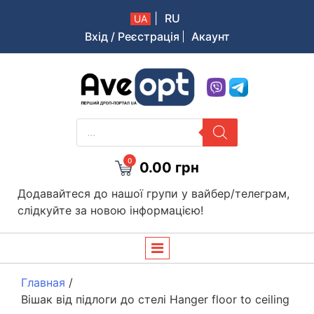
|
RU
UA
Вхід / Реєстрація
Акаунт
Aveopt – оптова дропшипінг платформа в Україні
PRODUCTS
SEARCH
0
0.00
грн
Додавайтеся до нашої групи у вайбер/телеграм,
слідкуйте за новою інформацією!
Главная
/
Вішак від підлоги до стелі Hanger floor to ceiling