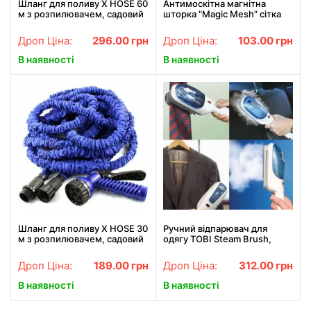
Шланг для поливу X HOSE 60
Антимоскітна магнітна
м з розпилювачем, садовий
шторка "Magic Mesh" сітка
шланг, поливальний шланг
на двері, аналог штора,
для саду
210х100
Дроп Ціна:
296.00
грн
Дроп Ціна:
103.00
грн
В наявності
В наявності
Шланг для поливу X HOSE 30
Ручний відпарювач для
м з розпилювачем, садовий
одягу TOBI Steam Brush,
шланг, поливний шланг для
паровий праска, щітка-
саду СИНІЙ
праска
Дроп Ціна:
189.00
грн
Дроп Ціна:
312.00
грн
В наявності
В наявності