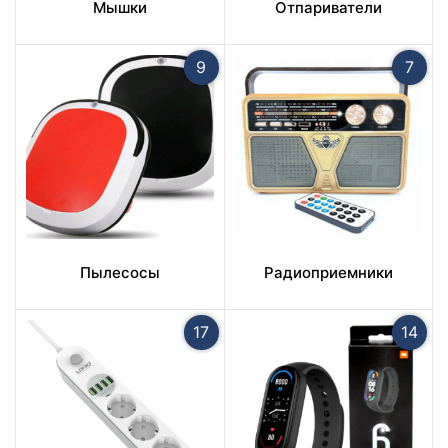
Мышки
Отпариватели
9
7
Пылесосы
Радиоприемники
17
14