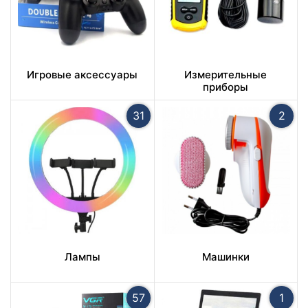
Игровые аксессуары
Измерительные
приборы
31
2
Лампы
Машинки
57
1