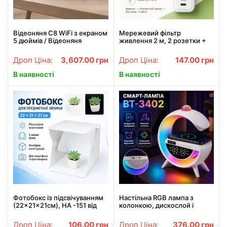
Відеоняня C8 WiFi з екраном
Мережевий фільтр
5 дюймів / Відеоняня
живлення 2 м, 2 розетки +
керування зі смартфона,
2хUSB + 1хType-C, 2500Вт,
датчик звуку, руху, нічне
WL-4/ Подовжувач зі
Дроп Ціна:
3,607.00
грн
Дроп Ціна:
147.00
грн
бачення
вимикачем
В наявності
В наявності
Фотобокс із підсвічуванням
Настільна RGB лампа з
(22×21×21см), HA -151 від
колонкою, дискослой і
USB, Білий / Лайтбокс /
бездротовою зарядкою, BT
Світловий лайткуб
3402, Біла / Розумна лампа
Дроп Ціна:
106.00
грн
Дроп Ціна:
376.00
грн