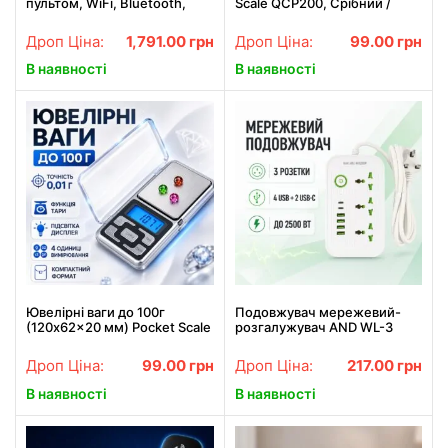
пультом, WiFi, Bluetooth,
Scale QCP200, Срібний /
M300 MAX, Білий / Смарт
Кишенькові ваги / Ювелірні
проектор з іграми / Ігровий
цифрові ваги / Цифрові ваги
Дроп Ціна:
1,791.00
грн
Дроп Ціна:
99.00
грн
проектор
В наявності
В наявності
Ювелірні ваги до 100г
Подовжувач мережевий-
(120x62x20 мм) Pocket Scale
розгалужувач AND WL-3
QCP100, Сірі / Електронні
Мережевий розгалужувач
міні ваги / Кишенькові ваги
для дому, офісу та
Дроп Ціна:
99.00
грн
Дроп Ціна:
217.00
грн
підключення побутової
техніки
В наявності
В наявності