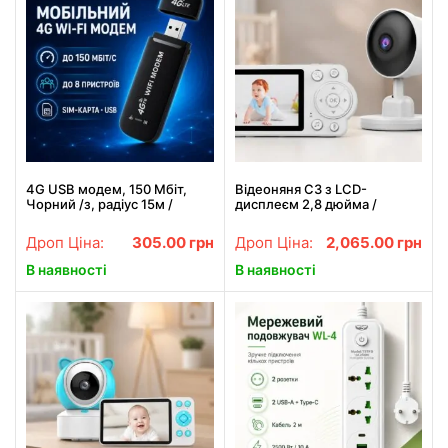
4G USB модем, 150 Мбіт,
Відеоняня C3 з LCD-
Чорний /з, радіус 15м /
дисплеєм 2,8 дюйма /
Мобільний модем 4G / WiFi
Відеоняня з нічним
модем портативний
баченням і двостороннім
Дроп Ціна:
305.00
грн
Дроп Ціна:
2,065.00
грн
зв'язком
В наявності
В наявності