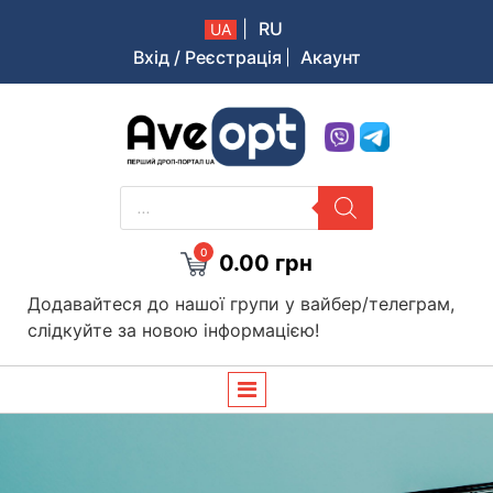
|
RU
UA
Вхід / Реєстрація
Акаунт
Aveopt – оптова дропшипінг платформа в Україні
PRODUCTS
SEARCH
0
0.00
грн
Додавайтеся до нашої групи у вайбер/телеграм,
слідкуйте за новою інформацією!