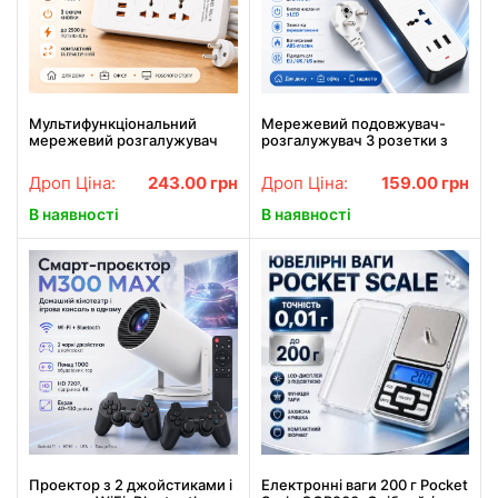
Мультифункціональний
Мережевий подовжувач-
мережевий розгалужувач
розгалужувач 3 розетки з
AND WL-6 для підключення
USB Type-C, 2м, WL-7, Білий
техніки
/ Подовжувач з USB
Дроп Ціна:
243.00
грн
Дроп Ціна:
159.00
грн
портами / Мережевий
фільтр
В наявності
В наявності
Проектор з 2 джойстиками і
Електронні ваги 200 г Pocket