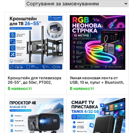
Кронштейн для телевизора
Умная неоновая лента от
26-55″, до 50кг, PT002,
USB, 10 м, пульт + Bluetooth,
Черный / Поворотный
Rgb / RGB лента / Гибкий
В наявності
В наявності
кронштейн для телевизора /
неон / Лента светодиодная
Крепление для телевизора