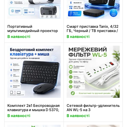
Портативный
Смарт приставка Tanix, 4/32
мультимедийный проектор
ГБ, Черный / ТВ приставка /
4K Android A10 с Wi‑Fi 2.4/5
Смарт бокс для телевизора
В наявності
В наявності
ГГц, Bluetooth 5.2,
/ Андроид тв / Смарт ТВ
автофокусом и
автокоррекцией трапеции
Комплект 2в1 Беспроводная
Сетевой фильтр-удлинитель
клавиатура и мышка D 5370,
AN WL-5 на 3
украинская раскладка,
универсальные розетки и 3
В наявності
В наявності
Черный / Блютуз
USB-порта с кнопкой
клавиатура для планшета
включения, белый