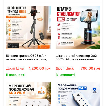
Штатив трипод Q625 с AI-
Штатив-стабилизатор Q02
автоотслеживанием лица,
360° с AI отслеживанием
поворот 360°
лица и движений для
смартфона, экшн камеры
Дроп Ціна:
1,200.00
грн
Дроп Ціна:
706.00
грн
Управление жестами
В наявності
В наявності