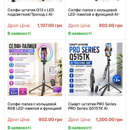
Селфи-штатив Q13 с LED
Селфи-палка с кольцевой
подсветкой/Тропод с AI-
LED-лампой и функцией AI-
автоотслеживанием лица/
авто-отслеживания /
Смарт штатив для телефона
Штатив P225Q 2,2м с
Дроп Ціна:
1,107.00
грн
Дроп Ціна:
902.00
грн
до 180 см
Bluetooth 5.2 Type-C
В наявності
В наявності
Селфи-палка с кольцевой
Смарт-штатив PRO Series
RGB LED-лампой и функцией
PRO Series Q515TK AI
AI-авто-отслеживания /
TRACKING 360 1.8м.
Штатив P100 с Bluetooth 5.2
Bluetooth, черный
Дроп Ціна:
902.00
грн
Дроп Ціна:
1,200.00
грн
Type-C
В наявності
В наявності