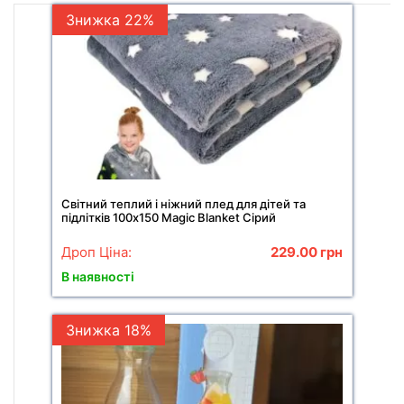
Знижка 22%
Світний теплий і ніжний плед для дітей та
підлітків 100x150 Magic Blanket Сірий
Дроп Ціна:
229.00
грн
В наявності
Знижка 18%