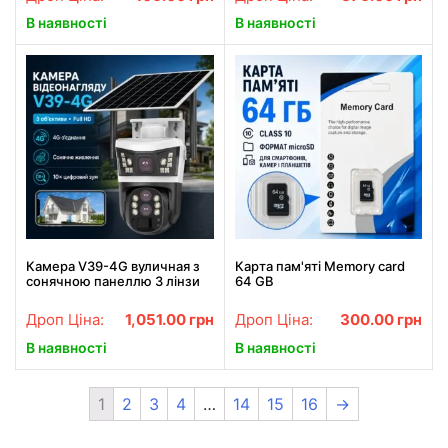
нічник / Смарт лампа
В наявності
В наявності
Камера V39-4G вуличная з
Карта пам'яті Memory card
сонячною панеллю 3 лінзи
64 GB
10-кратний зум нічне
бачення IP66 чорна
Дроп Ціна:
1,051.00
грн
Дроп Ціна:
300.00
грн
комплект
В наявності
В наявності
1
2
3
4
…
14
15
16
→