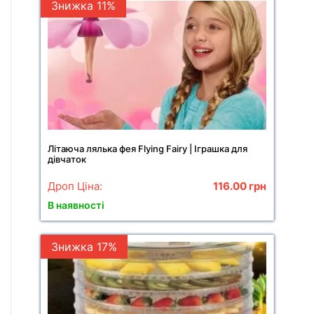
Знижка 11%
Літаюча лялька фея Flying Fairy | Іграшка для
дівчаток
Дроп Ціна:
116.00
грн
В наявності
Знижка 17%