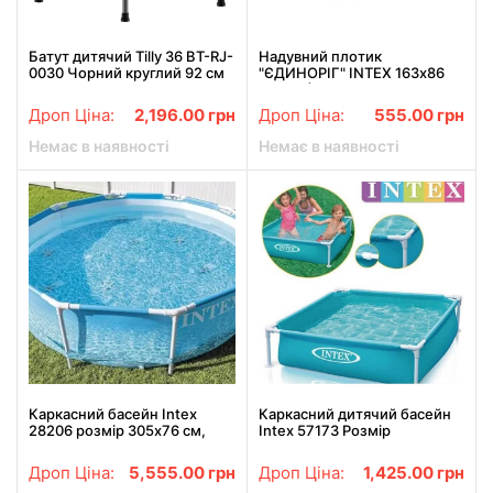
Батут дитячий Tilly 36 BT-RJ-
Надувний плотик
0030 Чорний круглий 92 см
"ЄДИНОРІГ" INTEX 163х86
(57552)
Дроп Ціна:
2,196.00
грн
Дроп Ціна:
555.00
грн
Немає в наявності
Немає в наявності
Каркасний басейн Intex
Каркасний дитячий басейн
28206 розмір 305х76 см,
Intex 57173 Розмір
об'єм 4485 л
122х122х30 см
Дроп Ціна:
5,555.00
грн
Дроп Ціна:
1,425.00
грн