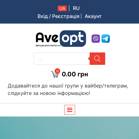
|
RU
UA
Вхід / Реєстрація
Акаунт
Aveopt – оптова дропшипінг платформа в Україні
PRODUCTS
SEARCH
0
0.00
грн
Додавайтеся до нашої групи у вайбер/телеграм,
слідкуйте за новою інформацією!