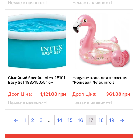
Немає в наявності
Немає в наявності
Сімейний басейн Intex 28101
Надувне коло для плавання
Easy Set 183х150х51 см
"Рожевий Фламінго з
блискітками" Intex 56251
(71*89 см., від 9 років, до 60
Дроп Ціна:
1,121.00
грн
Дроп Ціна:
361.00
грн
кг.)
Немає в наявності
Немає в наявності
←
1
2
3
…
14
15
16
17
18
19
→