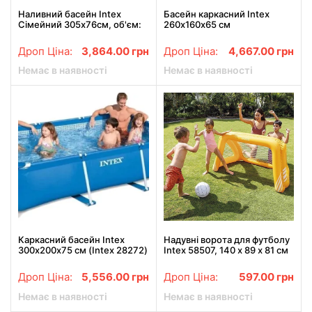
Наливний басейн Intex
Басейн каркасний Intex
Сімейний 305х76см, об'єм:
260х160х65 см
3854л з фільтр-насосом
28122
Дроп Ціна:
3,864.00
грн
Дроп Ціна:
4,667.00
грн
Немає в наявності
Немає в наявності
Каркасний басейн Intex
Надувні ворота для футболу
300х200х75 см (Intex 28272)
Intex 58507, 140 х 89 х 81 см
з м'ячем
Дроп Ціна:
5,556.00
грн
Дроп Ціна:
597.00
грн
Немає в наявності
Немає в наявності