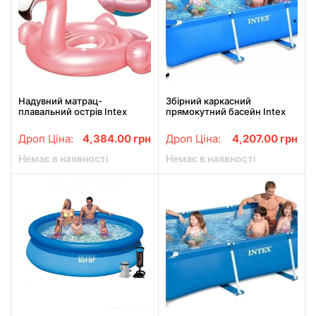
Надувний матрац-
Збірний каркасний
плавальний острів Intex
прямокутний басейн Intex
57297 "Фламінго" для
28270 (Інтекс 58983)
відпочинку на воді,
220см-150см-60см
Дроп Ціна:
4,384.00
грн
Дроп Ціна:
4,207.00
грн
Чотиримісний надувний пліт
Немає в наявності
Немає в наявності