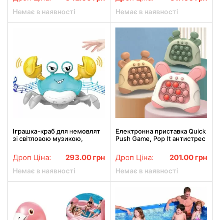
Немає в наявності
Немає в наявності
Іграшка-краб для немовлят
Електронна приставка Quick
зі світловою музикою,
Push Game, Pop It антистрес
забавні іграшки для
повзання HX-155C
Дроп Ціна:
293.00
грн
Дроп Ціна:
201.00
грн
Немає в наявності
Немає в наявності