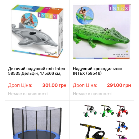
Дитячий надувний пліт Intex
Надувний крокодильчик
58535 Дельфін, 175х66 см,
INTEX (58546)
від 3 років
Дроп Ціна:
301.00
грн
Дроп Ціна:
291.00
грн
Немає в наявності
Немає в наявності