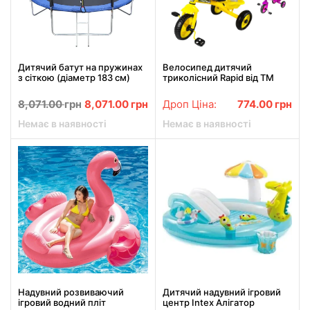
Дитячий батут на пружинах
Велосипед дитячий
з сіткою (діаметр 183 см)
триколісний Rapid від ТМ
Tilly RJ-0085/1
Tilly T-315
8,071.00
грн
8,071.00
грн
Дроп Ціна:
774.00
грн
Немає в наявності
Немає в наявності
Надувний розвиваючий
Дитячий надувний ігровий
ігровий водний пліт
центр Intex Алігатор