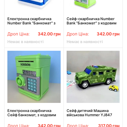
Електронна скарбничка
Сейф-скарбничка Number
Number Bank "Банкомат" з
Bank "Банкомат" з кодовим
замком і купюроприймачем
замком Зелений
Блакитна
Дроп Ціна:
342.00
грн
Дроп Ціна:
342.00
грн
Немає в наявності
Немає в наявності
Електронна скарбничка
Сейф дитячий Машина
Сейф банкомат, з кодовим
військова Hummer YJ847
замком і купюроприймачем
"класична" зелена
Дроп Ціна:
342.00
грн
Дроп Ціна:
317.00
грн