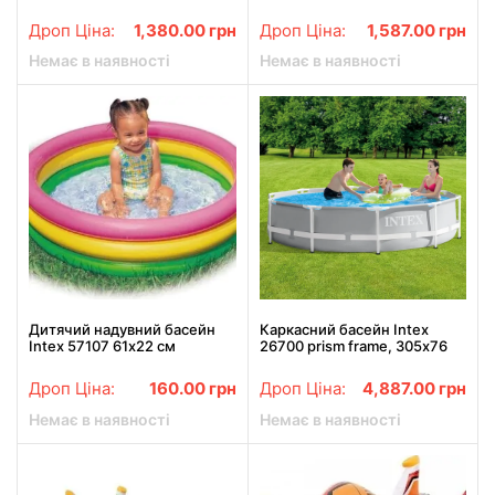
Фламінго 57288 Intex
201х170х84см з гіркою та
великий пліт
аксесуарами 57165
Дроп Ціна:
1,380.00
грн
Дроп Ціна:
1,587.00
грн
Немає в наявності
Немає в наявності
Дитячий надувний басейн
Каркасний басейн Intex
Intex 57107 61х22 см
26700 prism frame, 305х76
см, об'єм води 4485 л
Дроп Ціна:
160.00
грн
Дроп Ціна:
4,887.00
грн
Немає в наявності
Немає в наявності