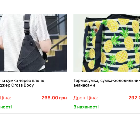
ча сумка через плече,
Термосумка, сумка-холодильник
джер Cross Body
ананасами
Ціна:
268.00
грн
Дроп Ціна:
292.
вності
В наявності