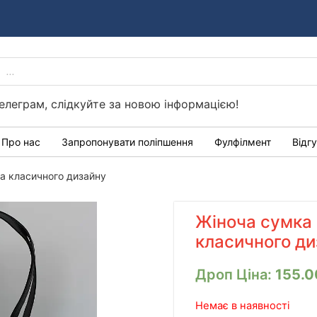
PRODUCTS
Україні
SEARCH
елеграм, слідкуйте за новою інформацією!
Про нас
Запропонувати поліпшення
Фулфілмент
Відг
ка класичного дизайну
Жіноча сумка 
класичного д
Дроп Ціна:
155.
Немає в наявності