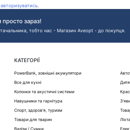
о
авторизуватись
.
 просто зараз!
тачальника, тобто нас - Магазин Aveopt - до покупця.
КАТЕГОРІЇ
PowerBank, зовнішні акумулятори
Авто
Все для кухні
Дитя
Колонки та акустичні системи
Крас
Навушники та гарнітура
З'яв
Спорт, здоров'я, туризм
Това
Товари для тварин
Ліхт
Валізи / Сумки
Елек