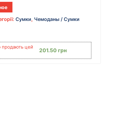
ное
егорії:
Сумки
,
Чемоданы / Сумки
ю продають цей
201.50
грн