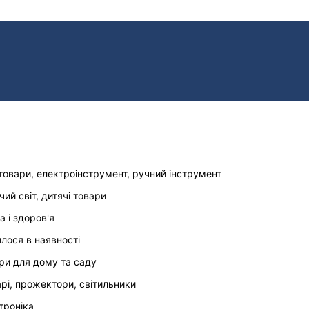
товари, електроінструмент, ручний інструмент
чий світ, дитячі товари
а і здоров'я
илося в наявності
ри для дому та саду
арі, прожектори, світильники
троніка