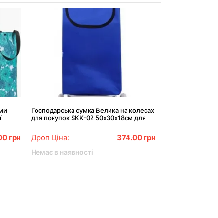
ми
Господарська сумка Велика на колесах
ї
для покупок SKK-02 50х30х18см для
продуктів на колесах Синя
00
грн
Дроп Ціна:
374.00
грн
Немає в наявності