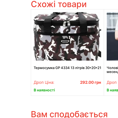
Схожі товари
Термосумка GP 4334 13 літрів 30*20*21
Чолові
месен
Дроп Ціна:
292.00
грн
Дроп 
В наявності
В ная
Вам сподобається