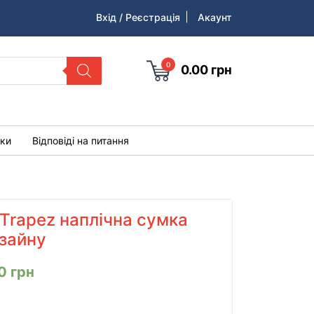
Вхід / Реєстрація
Акаунт
0
0.00
грн
уки
Відповіді на питання
Trapez наплічна сумка
изайну
00
грн