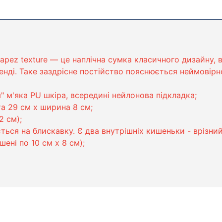
apez texture — це наплічна сумка класичного дизайну, 
нді. Таке заздрісне постійство пояснюється неймовірн
" м'яка PU шкіра, всередині нейлонова підкладка;
а 29 см х ширина 8 см;
2 см);
ться на блискавку. Є два внутрішніх кишеньки - врізний 
ені по 10 см х 8 см);