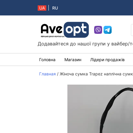
|
UA
RU
Aveopt – оптова дропшипінг платформа в 
Додавайтеся до нашої групи у вайбер/т
Головна
Магазин
Лідери продажів
Главная
/
Жіноча сумка Trapez наплічна сум