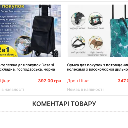
тележка для покупок Casa si
Сумка для покупок з потовщени
складна, господарська, чорна
колесами з високоякісної щільно
тканини Оксфорд, LY-16
Ціна:
392.00
грн
Дроп Ціна:
347.
 в наявності
Немає в наявності
КОМЕНТАРІ ТОВАРУ