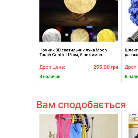
Ночник 3D светильник луна Moon
Шланг 
Touch Control 15 см, 5 режимов
распы
полив
Дроп Цена:
255.00
грн
Дроп 
В наличии
В нал
Вам сподобається