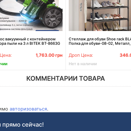
ос вакуумный с контейнером
Стеллаж для обуви Shoe rack B
ора пыли на 3 л BITEK BT-8663G
Полка для обуви-08-02, Металл,
й пылесос циклонного типа
60х18.5х78.5 см
W
Цена:
1,763.00
грн
Дроп Цена:
346.
ичии
Нет в наличии
КОММЕНТАРИИ ТОВАРА
димо
авторизоваться
.
 прямо сейчас!