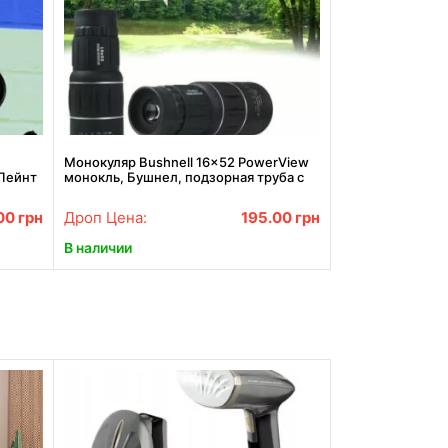
Монокуляр Bushnell 16×52 PowerView
Пейнт
монокль, Бушнел, подзорная труба с
й,
чехлом
00
грн
Дроп Цена:
195.00
грн
В наличии