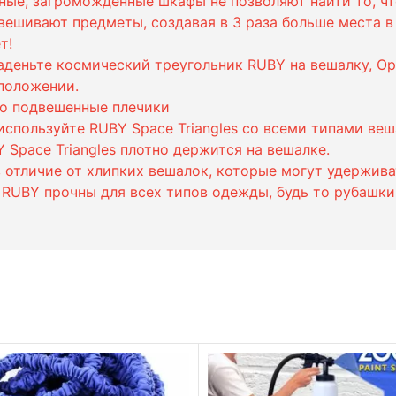
ные, загроможденные шкафы не позволяют найти то, ч
ешивают предметы, создавая в 3 раза больше места в
т!
наденьте космический треугольник RUBY на вешалку, О
положении.
но подвешенные плечики
используйте RUBY Space Triangles со всеми типами в
Space Triangles плотно держится на вешалке.
 отличие от хлипких вешалок, которые могут удержива
RUBY прочны для всех типов одежды, будь то рубашки,