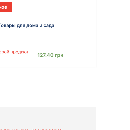
ное
Товары для дома и сада
торой продают
127.40
грн