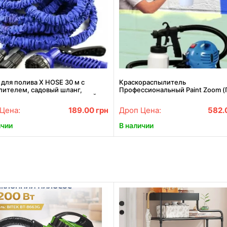
для полива X HOSE 30 м с
Краскораспылитель
лителем, садовый шланг,
Профессиональный Paint Zoom (
очный шланг для сада СИНИЙ
зум), краскопульт электрически
распылитель краски
Цена:
189.00
грн
Дроп Цена:
582.
ичии
В наличии