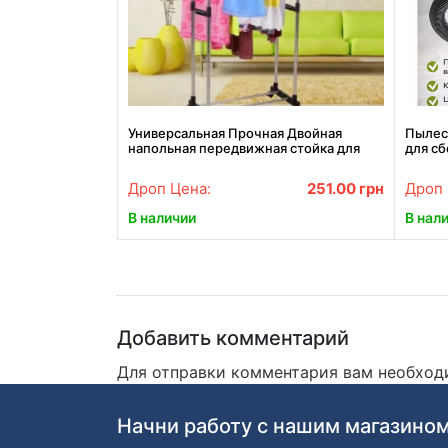
Универсальная Прочная Двойная
Пылес
напольная передвижная стойка для
для сб
одежды Double-Pole 8006
Мощны
4200
Дроп Цена:
251.00
грн
Дроп 
В наличии
В нал
Добавить комментарий
Для отправки комментария вам необхо
Начни работу с нашим магазином