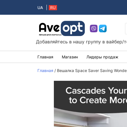
|
UA
RU
Aveopt – оптова дропшипінг платформа в 
Добавляйтесь в нашу группу в вайбер/
Главная
Магазин
Лидеры продаж
Главная
/
Вешалка Space Saver Saving Wonde