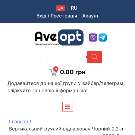
|
RU
UA
Вхід / Реєстрація
Акаунт
Aveopt – оптова дропшипінг платформа в Україні
PRODUCTS
SEARCH
0
0.00
грн
Додавайтеся до нашої групи у вайбер/телеграм,
слідкуйте за новою інформацією!
Главная
/
Вертикальний ручний відпарювач Чорний 0,2 л