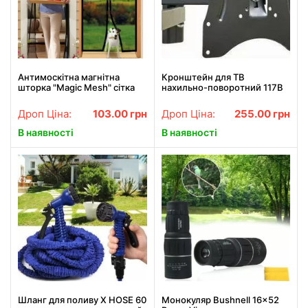
Антимоскітна магнітна
Кронштейн для ТВ
шторка "Magic Mesh" сітка
нахильно-поворотний 117B
на двері, аналог штора,
210х100
Дроп Ціна:
103.00
грн
Дроп Ціна:
255.00
грн
В наявності
В наявності
Шланг для поливу X HOSE 60
Монокуляр Bushnell 16x52