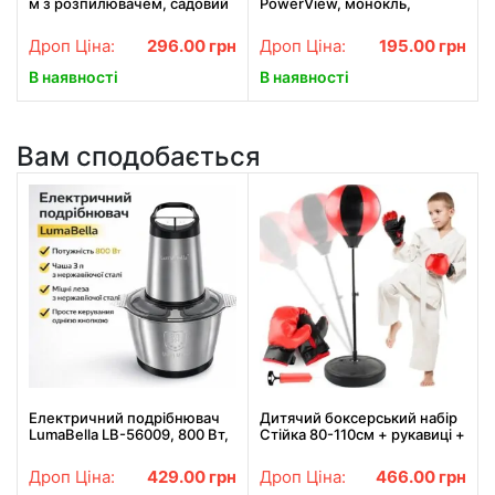
м з розпилювачем, садовий
PowerView, монокль,
шланг, поливальний шланг
Бушнел, підзорна труба з
для саду
чохлом
Дроп Ціна:
296.00
грн
Дроп Ціна:
195.00
грн
В наявності
В наявності
Вам сподобається
Електричний подрібнювач
Дитячий боксерський набір
LumaBella LB-56009, 800 Вт,
Стійка 80-110см + рукавиці +
3 л / Універсальний
насос / Боксерська груша на
подрібнювач / Компактний
стійці / Груша для боксу
Дроп Ціна:
429.00
грн
Дроп Ціна:
466.00
грн
блендер