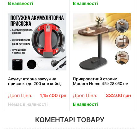
В наявності
В наявності
Акумуляторна вакуумна
Прикроватний столик
присоска до 200 кг в кейсі,
Modern Home 45×28×60 см
PPS-90 / Присоска-ручка
— компактний і стильний
для підйому та фіксації
Дроп Ціна:
1,157.00
грн
Дроп Ціна:
332.00
грн
вантажів
Немає в наявності
В наявності
КОМЕНТАРІ ТОВАРУ