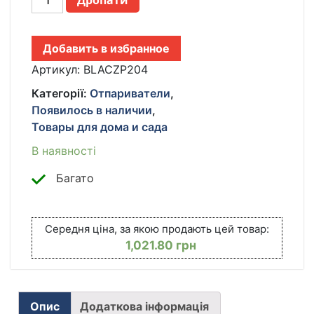
РУЧНОЙ
ОТПАРИВАТЕЛЬ
ЧЕРНЫЙ
Добавить в избранное
0.2Л
ПАРОВОЙ
Артикул:
BLACZP204
УТЮГ
Категорії:
Отпариватели
,
ДЛЯ
Появилось в наличии
,
ГЛАЖКИ
Товары для дома и сада
ОДЕЖДЫ
2200ВТ
В наявності
ZEPLINE
ZP-
Багато
204
КІЛЬКІСТЬ
Середня ціна, за якою продають цей товар:
1,021.80
грн
Опис
Додаткова інформація