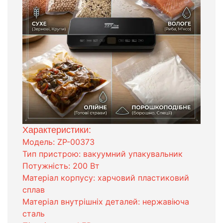
Характеристики:
Модель: ZP-00373
Тип пристрою: вакуумний упакувальник
Потужність: 200 Вт
Матеріал корпусу: харчовий пластиковий
сплав
Матеріал внутрішніх деталей: нержавіюча
сталь