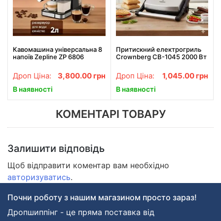
Кавомашина універсальна 8
Притискний електрогриль
напоїв Zepline ZP 6806
Crownberg CB-1045 2000 Вт
3000Вт Сенсорна кавоварка
Gray 2000 Вт
для меленої кави капсул
Дроп Ціна:
3,800.00
грн
Дроп Ціна:
1,045.00
грн
В наявності
В наявності
КОМЕНТАРІ ТОВАРУ
Залишити відповідь
Щоб відправити коментар вам необхідно
авторизуватись
.
Почни роботу з нашим магазином просто зараз!
Дропшиппінг - це пряма поставка від