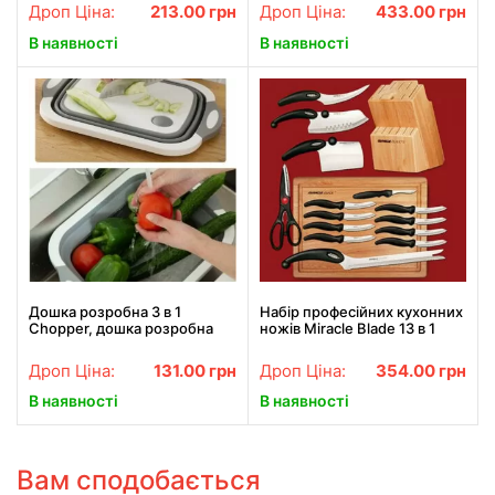
Series Multipro шинковарка
підтримкою теплового
Дроп Ціна:
213.00
грн
Дроп Ціна:
433.00
грн
режиму
В наявності
В наявності
Дошка розробна 3 в 1
Набір професійних кухонних
Chopper, дошка розробна
ножів Miracle Blade 13 в 1
складна, миска дошка,
дошка для кухні, дошка
Дроп Ціна:
131.00
грн
Дроп Ціна:
354.00
грн
трансформер
В наявності
В наявності
Вам сподобається