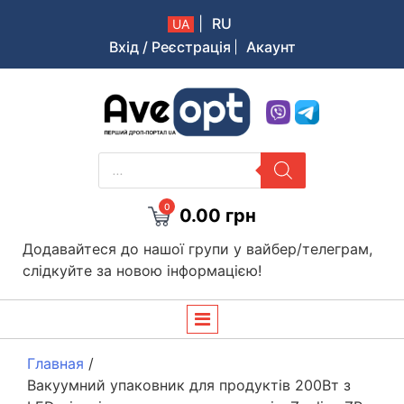
|
RU
UA
Вхід / Реєстрація
Акаунт
Aveopt – оптова дропшипінг платформа в Україні
PRODUCTS
SEARCH
0
0.00
грн
Додавайтеся до нашої групи у вайбер/телеграм,
слідкуйте за новою інформацією!
Главная
/
Вакуумний упаковник для продуктів 200Вт з