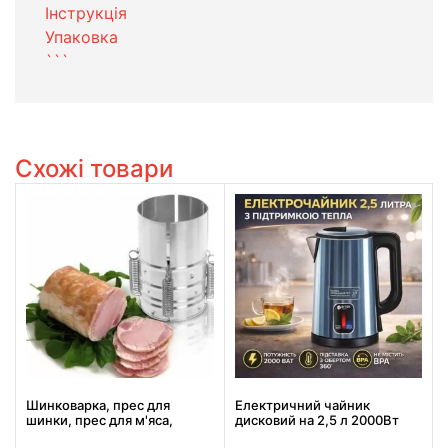
Інструкція
Упаковка
```
Схожі товари
Шинковарка, прес для
Електричний чайник
шинки, прес для м'яса,
дисковий на 2,5 л 2000Вт
форма для шинки, Redmond
BITEK BT-7916B з