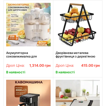
Акумуляторна
Дворівнева металева
соковижималка для
фруктівниця з дерев'яною
цитрусових з USB-зарядкою
ручкою
RAF R.633 60W
Дроп Ціна:
1,314.00
грн
Дроп Ціна:
415.00
грн
В наявності
В наявності