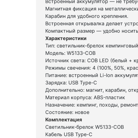
Встроенный аккумулятор — не требуе
Магнитная фиксация на металлическ
Карабин для удобного крепления.
Встроенная открывалка делает устр
Компактный размер — удобно носить
Характеристики
Тип: светильник-брелок кемпинговы
Модель: W5133-COB
Источник света: COB LED (белый + к
Режимы свечения: 4 (100%, 50%, кра
Питание: встроенный Li-Ion аккумул
Зарядка: USB Type-C
Дополнительно: магнит, карабин, от
Материал корпуса: ABS-пластик
Назначение: кемпинг, походы, ремон
Состояние: новое
Комплектация
Светильник-брелок W5133-COB
Кабель USB Type-C