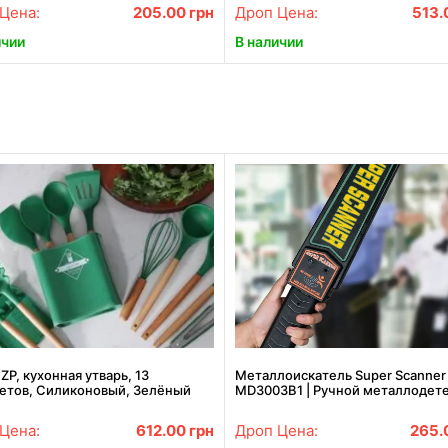
Цена:
205.00
грн
Дроп Цена:
513.
ичии
В наличии
ZP, кухонная утварь, 13
Металлоискатель Super Scanner
етов, Силиконовый, Зелёный
MD3003B1 | Ручной металлодете
Досмотровый металлоискатель
Цена:
612.00
грн
Дроп Цена:
265.