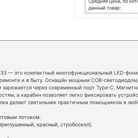
Средняя цена, по ко
ОТКРЫВАЛКОЙ
данный товар:
133 — это компактный многофункциональный LED-фона
ри ремонте и в быту. Оснащён мощным COB-светодиодом
 заряжается через современный порт Type-C. Магнитн
стям, а карабин позволяет легко фиксировать устройс
лка делает светильник практичным помощником в люб
етовым потоком.
риглушенный, красный, стробоскоп).