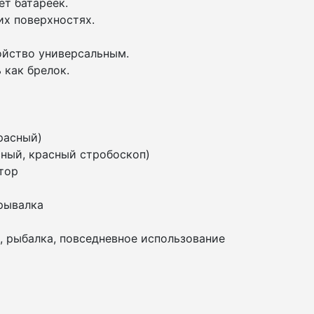
т батареек.
их поверхностях.
ойство универсальным.
 как брелок.
й
расный)
сный, красный стробоскоп)
ятор
крывалка
т, рыбалка, повседневное использование