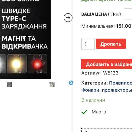
ВАША ЦЕНА ( ГРН )
Минимальная:
151.0
КОЛИЧЕСТВО
Дропать
УНИВЕРСАЛЬНЫЙ
КЕМПИНГОВЫЙ
СВЕТИЛЬНИК-
Добавить в избран
БРЕЛОК
W5133
Артикул:
W5133
COB
Категории:
Появилос
С
Фонари, прожекторы
TYPE-
C
В наличии
ЗАРЯДКОЙ,
МАГНИТОМ,
Много
КАРАБИНОМ
И
ВСТРОЕННОЙ