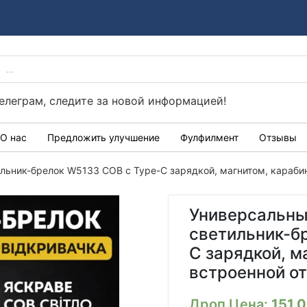
ПОИСК
Україні
ТОВАРОВ
телеграм, следите за новой информацией!
О нас
Предложить улучшение
Фулфилмент
Отзывы
льник-брелок W5133 COB с Type-C зарядкой, магнитом, караби
Универсальны
светильник-б
C зарядкой, м
встроенной о
Дроп Цена:
151.