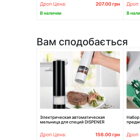
Дроп Цена:
207.00
грн
Дроп 
В наличии
В нал
Вам сподобається
Электрическая автоматическая
Набор 
мельница для специй DISPENER
предм
Дроп Цена:
156.00
грн
Дроп 