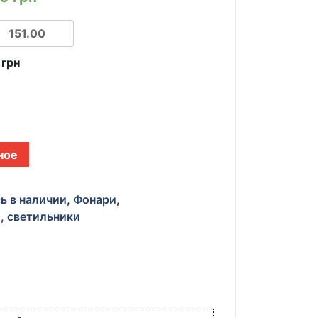
0
грн
ное
ь в наличии
,
Фонари
,
, светильники