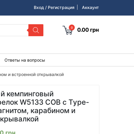
Вход / Регистрация
Аккаунт
0
0.00
грн
Ответы на вопросы
ном и встроенной открывалкой
й кемпинговый
релок W5133 COB с Type-
агнитом, карабином и
ткрывалкой
00
грн