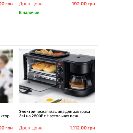
00
грн
Дроп Цена:
192.00
грн
В наличии
Электрическая машина для завтрака
ктор |
3в1 на 2800Вт Настольная печь
кофеварка сковорода SILVER CREST
SC-206
00
грн
Дроп Цена:
1,112.00
грн