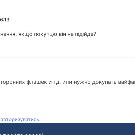
16:13
нення, якщо покупцю він не підійде?
торонних флэшек и тд, или нужно докупать вайфа
о
авторизуватись
.