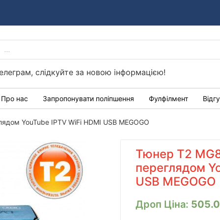
PRODUCTS
Україні
SEARCH
елеграм, слідкуйте за новою інформацією!
Про нас
Запропонувати поліпшення
Фулфілмент
Відг
глядом YouTube IPTV WiFi HDMI USB MEGOGO
Тюнер T2 MG8
переглядом Yo
USB MEGOGO
Дроп Ціна:
505.