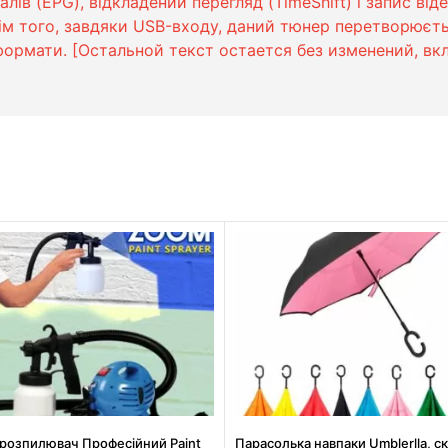
ів (EPG), відкладений перегляд (TimeShift) і запис віде
 того, завдяки USB-входу, даний тюнер перетворюєтьс
 формати. [Остальной текст остается без изменений, в
розпилювач Професійний Paint
Парасолька навпаки Umblerlla, с