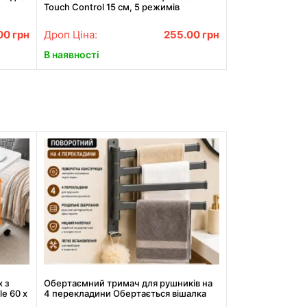
Touch Control 15 см, 5 режимів
00
грн
Дроп Ціна:
255.00
грн
В наявності
 з
Обертаємний тримач для рушників на
e 60 х
4 перекладини Обертається вішалка
для рушників у ванну на 4 планки