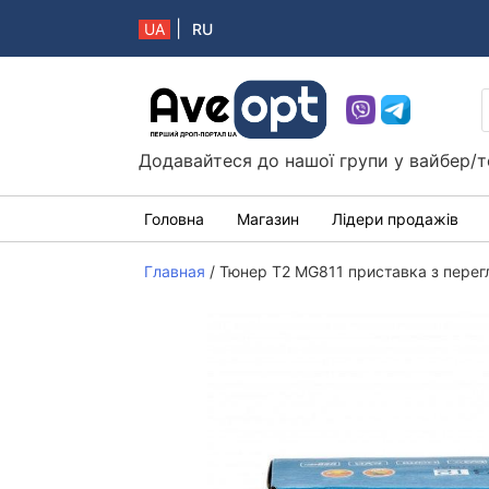
|
UA
RU
Aveopt – оптова дропшипінг платформа в 
Додавайтеся до нашої групи у вайбер/т
Головна
Магазин
Лідери продажів
Главная
/
Тюнер T2 MG811 приставка з пере