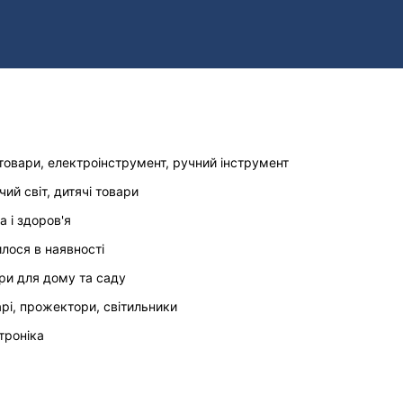
товари, електроінструмент, ручний інструмент
чий світ, дитячі товари
а і здоров'я
илося в наявності
ри для дому та саду
арі, прожектори, світильники
троніка