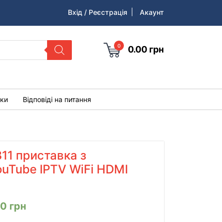
Вхід / Реєстрація
Акаунт
0
0.00
грн
уки
Відповіді на питання
11 приставка з
uTube IPTV WiFi HDMI
00
грн