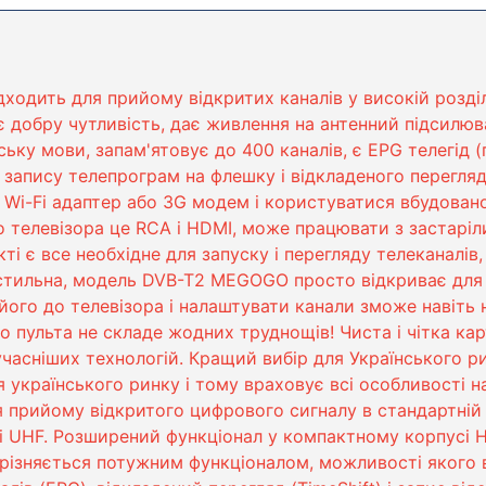
дходить для прийому відкритих каналів у високій розділ
 добру чутливість, дає живлення на антенний підсилюв
ьку мови, запам'ятовує до 400 каналів, є EPG телегід (
 запису телепрограм на флешку і відкладеного перегляду
 Wi-Fi адаптер або 3G модем і користуватися вбудова
о телевізора це RCA і HDMI, може працювати з застарі
ті є все необхідне для запуску і перегляду телеканалів,
стильна, модель DVB-T2 MEGOGO просто відкриває для с
ого до телевізора і налаштувати канали зможе навіть 
 пульта не складе жодних труднощів! Чиста і чітка кар
часніших технологій. Кращий вибір для Українського 
українського ринку і тому враховує всі особливості н
я прийому відкритого цифрового сигналу в стандартній 
і UHF. Розширений функціонал у компактному корпусі Н
ізняється потужним функціоналом, можливості якого 