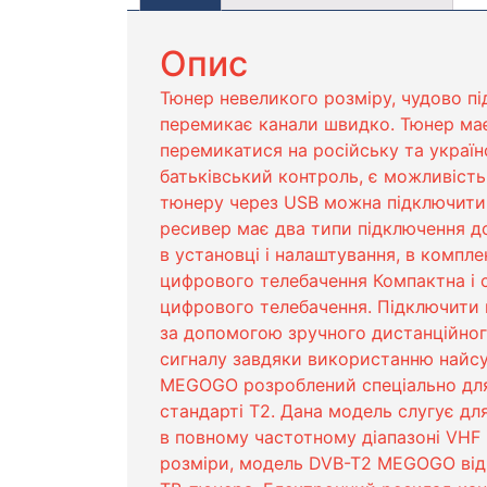
Опис
Тюнер невеликого розміру, чудово пі
перемикає канали швидко. Тюнер має
перемикатися на російську та українс
батьківський контроль, є можливість
тюнеру через USB можна підключити
ресивер має два типи підключення д
в установці і налаштування, в комплек
цифрового телебачення Компактна і 
цифрового телебачення. Підключити й
за допомогою зручного дистанційного
сигналу завдяки використанню найсу
MEGOGO розроблений спеціально для 
стандарті Т2. Дана модель слугує дл
в повному частотному діапазоні VHF 
розміри, модель DVB-T2 MEGOGO відр