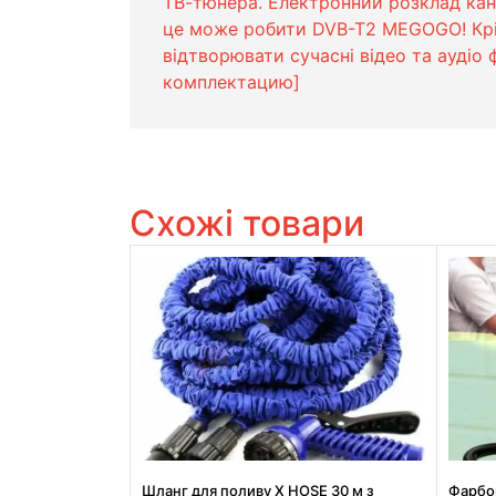
ТВ-тюнера. Електронний розклад канал
це може робити DVB-T2 MEGOGO! Крім
відтворювати сучасні відео та аудіо
комплектацию]
Схожі товари
Шланг для поливу X HOSE 30 м з
Фарбо