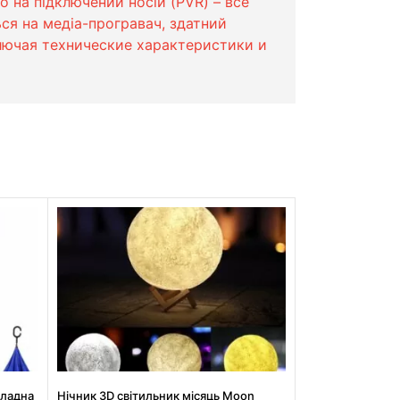
о на підключений носій (PVR) – все
я на медіа-програвач, здатний
ключая технические характеристики и
кладна
Нічник 3D світильник місяць Moon