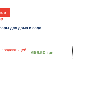
ное
PP
вары для дома и сада
ю продають цей
656.50
грн