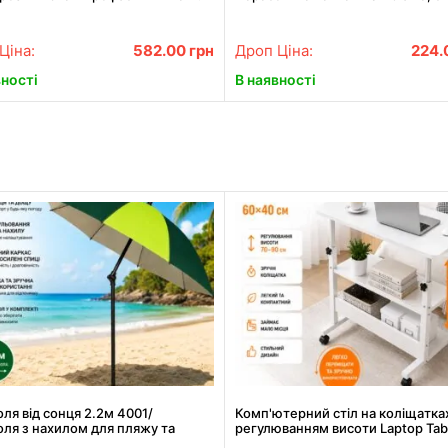
Ціна:
582.00
грн
Дроп Ціна:
224.
вності
В наявності
ля від сонця 2.2м 4001/
Комп'ютерний стіл на коліщатках
ля з нахилом для пляжу та
регулюванням висоти Laptop Tabl
и / Парасоля садова
40