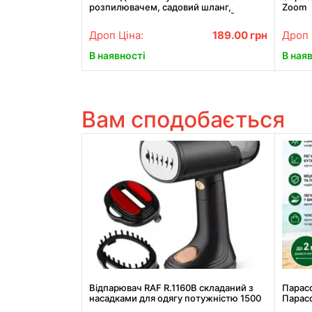
розпилювачем, садовий шланг,
Zoom
поливний шланг для саду СИНІЙ
Дроп Ціна:
189.00
грн
Дроп 
В наявності
В ная
Вам сподобається
Відпарювач RAF R.1160B складаний з
Парасо
насадками для одягу потужністю 1500
Парасо
Вт Парогенератор для подорожей для
рибалк