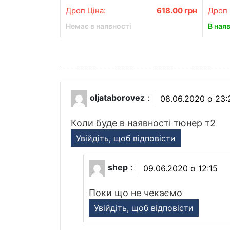
прасування одягу
Дроп Ціна:
618.00
грн
Дроп 
Немає в наявності
В ная
oljataborovez
:
08.06.2020 о 23:
Коли буде в наявності тюнер т2
Увійдіть, щоб відповісти
shep
:
09.06.2020 о 12:15
Поки що не чекаємо
Увійдіть, щоб відповісти