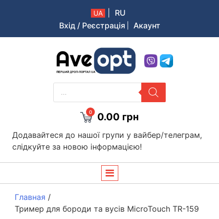
|
RU
UA
Вхід / Реєстрація
Акаунт
Aveopt – оптова дропшипінг платформа в Україні
PRODUCTS
SEARCH
0
0.00
грн
Додавайтеся до нашої групи у вайбер/телеграм,
слідкуйте за новою інформацією!
Главная
/
Тример для бороди та вусів MicroTouch TR-159