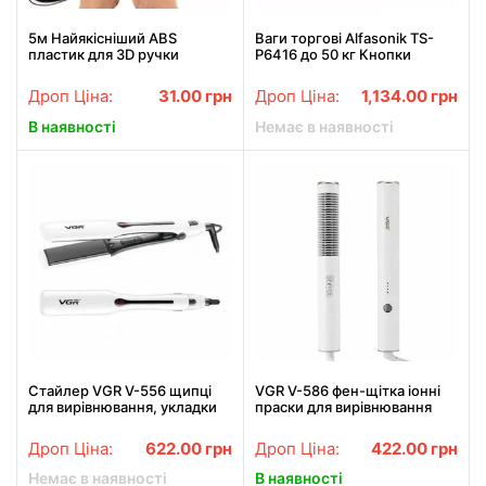
5м Найякісніший ABS
Ваги торгові Alfasonik TS-
пластик для 3D ручки
P6416 до 50 кг Кнопки
пластик
Дроп Ціна:
31.00
грн
Дроп Ціна:
1,134.00
грн
В наявності
Немає в наявності
Стайлер VGR V-556 щипці
VGR V-586 фен-щітка іонні
для вирівнювання, укладки
праски для вирівнювання
та завивки волосся
волосся нагрівальні бігуді
Дроп Ціна:
622.00
грн
Дроп Ціна:
422.00
грн
Немає в наявності
В наявності