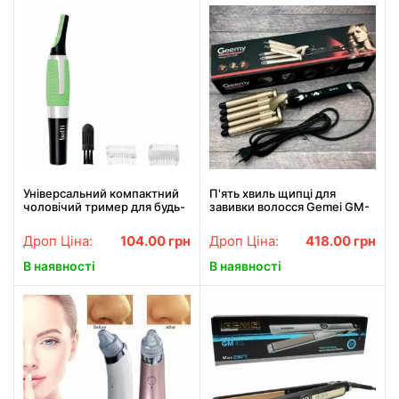
Універсальний компактний
П'ять хвиль щипці для
чоловічий тример для будь-
завивки волосся Gemei GM-
якої частини тіла TC-6502.
2933, Щипці для завивки
Найкраща ціна!
волосся АКЦІЯ
Дроп Ціна:
104.00
грн
Дроп Ціна:
418.00
грн
В наявності
В наявності