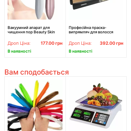
Вакуумний апарат для
Професійна праска-
чищення пор Beauty Skin
випрямляч для волосся
Care Specialist XN-8030
Gemei GM-416
Найкраща ціна!
Дроп Ціна:
177.00
грн
Дроп Ціна:
392.00
грн
В наявності
В наявності
Вам сподобається