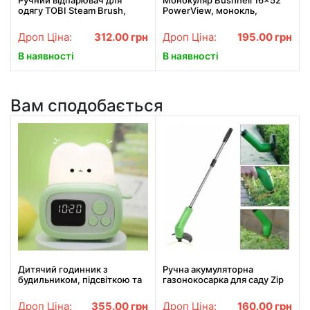
одягу TOBI Steam Brush,
PowerView, монокль,
паровий праска, щітка-
Бушнел, підзорна труба з
праска
чохлом
Дроп Ціна:
312.00
грн
Дроп Ціна:
195.00
грн
В наявності
В наявності
Вам сподобається
Дитячий годинник з
Ручна акумуляторна
будильником, підсвіткою та
газонокосарка для саду Zip
USB зарядкою /
Trim ZT5459
Електронний годинник
Дроп Ціна:
355.00
грн
Дроп Ціна:
160.00
грн