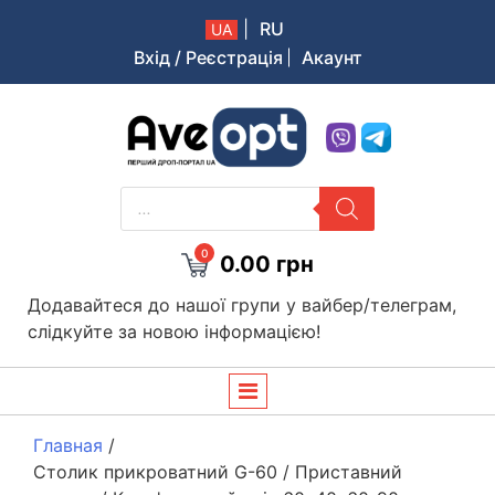
|
RU
UA
Вхід / Реєстрація
Акаунт
Aveopt – оптова дропшипінг платформа в Україні
PRODUCTS
SEARCH
0
0.00
грн
Додавайтеся до нашої групи у вайбер/телеграм,
слідкуйте за новою інформацією!
Главная
/
Столик прикроватний G-60 / Приставний