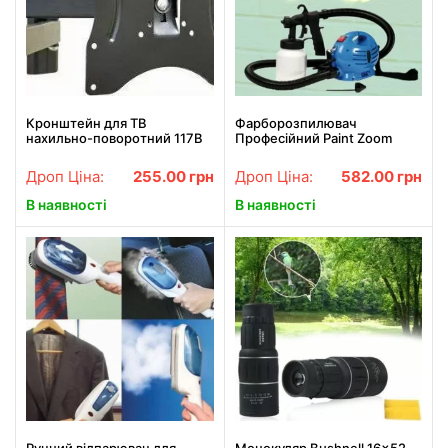
Кронштейн для ТВ
Фарборозпилювач
нахильно-поворотний 117B
Професійний Paint Zoom
Дроп Ціна:
255.00
грн
Дроп Ціна:
582.00
грн
В наявності
В наявності
Ручний відпарювач для
Монокуляр Bushnell 16x52