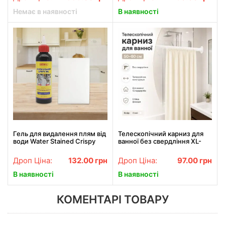
будильник / Настільний
годинник Зелений
Немає в наявності
В наявності
Гель для видалення плям від
Телескопічний карниз для
води Water Stained Crispy
ванної без свердління XL-
Gel LY-453
1890 50–80 см, білий,
розпірна труба для штор і
Дроп Ціна:
132.00
грн
Дроп Ціна:
97.00
грн
гардероба
В наявності
В наявності
КОМЕНТАРІ ТОВАРУ