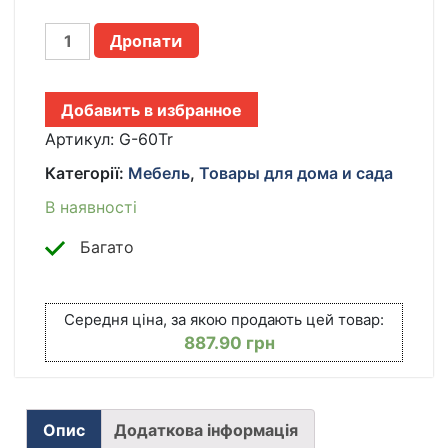
СТОЛИК
Дропати
ПРИКРОВАТНЫЙ
G-
60
Добавить в избранное
/
ПРИСТАВНОЙ
Артикул:
G-60Tr
СТОЛИК
Категорії:
Мебель
,
Товары для дома и сада
/
КОМПЬЮТЕРНЫЙ
В наявності
СТОЛ
60Х40Х60-
Багато
90
СМ
ДЕРЕВО
Середня ціна, за якою продають цей товар:
КІЛЬКІСТЬ
887.90
грн
Опис
Додаткова інформація