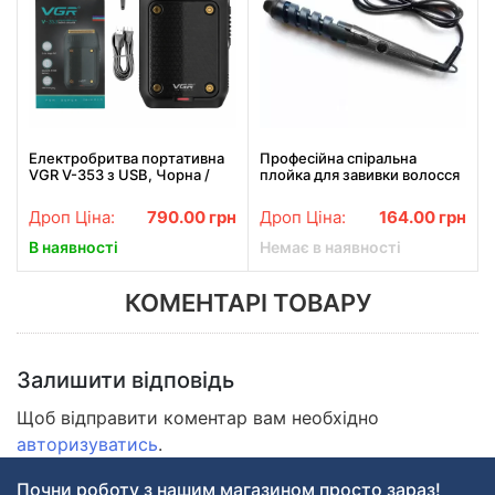
Електробритва портативна
Професійна спіральна
VGR V-353 з USB, Чорна /
плойка для завивки волосся
Професійна чоловіча
2007A, Чорна /Плойка
машинка для гоління
спіраль
Дроп Ціна:
790.00
грн
Дроп Ціна:
164.00
грн
В наявності
Немає в наявності
КОМЕНТАРІ ТОВАРУ
Залишити відповідь
Щоб відправити коментар вам необхідно
авторизуватись
.
Почни роботу з нашим магазином просто зараз!