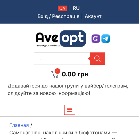
|
RU
UA
Вхід / Реєстрація
Акаунт
Aveopt – оптова дропшипінг платформа в Україні
PRODUCTS
SEARCH
0
0.00
грн
Додавайтеся до нашої групи у вайбер/телеграм,
слідкуйте за новою інформацією!
Главная
/
Самонагрівні наколінники з біофотонами —