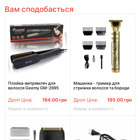
Вам сподобається
Плойка-випрямляч для
Машинка - тример для
волосся Geemy GM-2995
стрижки волосся та бороди
Праска з керамічним
RAF R.430 бездротова
покриттям
акумуляторна з насадками
Дроп Ціна:
194.00
грн
Дроп Ціна:
195.00
грн
Bronze
Немає в наявності
Немає в наявності