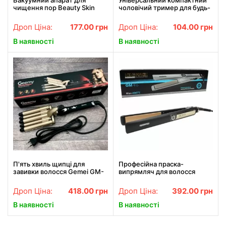
Вакуумний апарат для
Універсальний компактний
чищення пор Beauty Skin
чоловічий тример для будь-
Care Specialist XN-8030
якої частини тіла TC-6502.
Найкраща ціна!
Найкраща ціна!
Дроп Ціна:
177.00
грн
Дроп Ціна:
104.00
грн
В наявності
В наявності
П'ять хвиль щипці для
Професійна праска-
завивки волосся Gemei GM-
випрямляч для волосся
2933, Щипці для завивки
Gemei GM-416
волосся АКЦІЯ
Дроп Ціна:
418.00
грн
Дроп Ціна:
392.00
грн
В наявності
В наявності