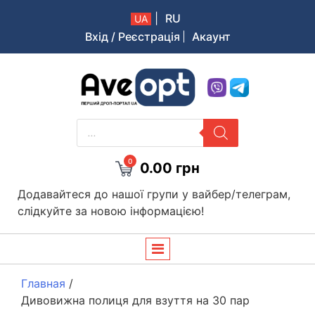
|
RU
UA
Вхід / Реєстрація
Акаунт
Aveopt – оптова дропшипінг платформа в Україні
PRODUCTS
SEARCH
0
0.00
грн
Додавайтеся до нашої групи у вайбер/телеграм,
слідкуйте за новою інформацією!
Главная
/
Дивовижна полиця для взуття на 30 пар