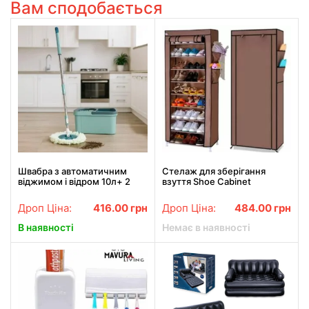
Вам сподобається
Швабра з автоматичним
Стелаж для зберігання
віджимом і відром 10л+ 2
взуття Shoe Cabinet
насадки бірюзового кольору
160X60Х30 Полиця для
взуття Тканинний стелаж
Дроп Ціна:
416.00
грн
Дроп Ціна:
484.00
грн
для взуття
В наявності
Немає в наявності