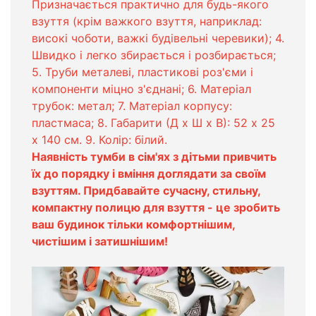
Призначається практично для будь-якого
взуття (крім важкого взуття, наприклад:
високі чоботи, важкі будівельні черевики); 4.
Швидко і легко збирається і розбирається;
5. Труби металеві, пластикові роз'єми і
компоненти міцно з'єднані; 6. Матеріал
трубок: метал; 7. Матеріал корпусу:
пластмаса; 8. Габарити (Д х Ш х В): 52 х 25
х 140 см. 9. Колір: білий.
Наявність тумби в сім'ях з дітьми привчить
їх до порядку і вміння доглядати за своїм
взуттям. Придбавайте сучасну, стильну,
компактну полицю для взуття - це зробить
ваш будинок тільки комфортнішим,
чистішим і затишнішим!