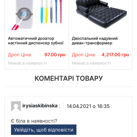
Автоматичний дозатор
Двоспальний надувний
настінний диспенсер зубної
диван-трансформер
пасти NEW
Bestway 75056 без насоса
188 х 152 х 64 см Чорний
Дроп Ціна:
97.00
грн
Дроп Ціна:
4,217.00
грн
Немає в наявності
Немає в наявності
КОМЕНТАРІ ТОВАРУ
irysiaskibinska
:
14.04.2021 о 16:35
Є біла в наявності?
Увійдіть, щоб відповісти