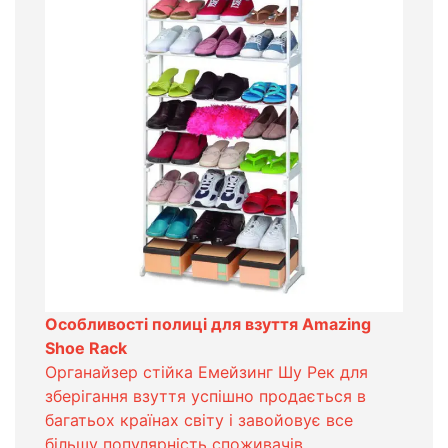
Особливості полиці для взуття Amаzing
Shoe Rack
Органайзер стійка Емейзинг Шу Рек для
зберігання взуття успішно продається в
багатьох країнах світу і завойовує все
більшу популярність споживачів.