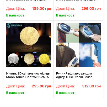
шланг, поливний шланг для
шланг, поливальний шланг
саду СИНІЙ
для саду
Дроп Ціна:
189.00
грн
Дроп Ціна:
296.00
грн
В наявності
В наявності
Нічник 3D світильник місяць
Ручний відпарювач для
Moon Touch Control 15 см, 5
одягу TOBI Steam Brush,
режимів
паровий праска, щітка-
праска
Дроп Ціна:
255.00
грн
Дроп Ціна:
312.00
грн
В наявності
В наявності