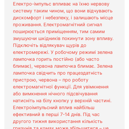
Електро-імпульс впливає на їхню нервову
систему таким чином, що вони відчувають
дискомфорт і небезпеку, і залишають місце
проживання. Електромагнітний сигнал
поширюється приміщенням, тим самим
змушуючи шкідників покинути зону впливу.
Підключіть відлякувач щурів до
електромережі. У робочому режимі зелена
лампочка горить постійно (або часто
блимає), червона лампочка блимає. Зелена
лампочка свідчить про працездатність
пристрою, червона – про роботу
електромагнітної функції. Для увімкнення
або вимкнення нічного підсвічування
натисніть на білу кнопку у верхній частині.
Електроімпульсний вплив найбільш
ефективний в перші 7-14 днів. Під час
другого тижня використання кількість
гризунів та комах може збільшитися – це