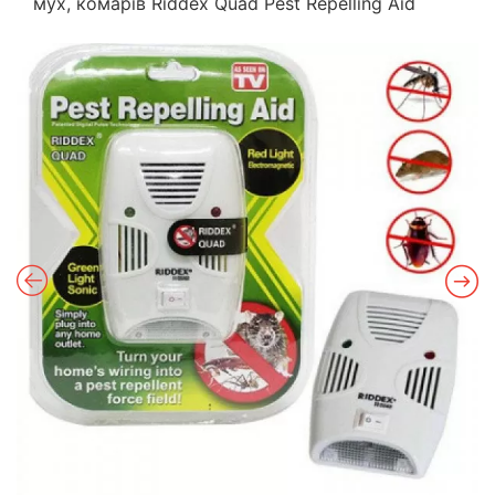
мух, комарів Riddex Quad Pest Repelling Aid