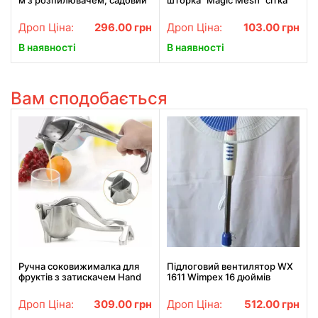
м з розпилювачем, садовий
шторка "Magic Mesh" сітка
шланг, поливальний шланг
на двері, аналог штора,
для саду
210х100
Дроп Ціна:
296.00
грн
Дроп Ціна:
103.00
грн
В наявності
В наявності
Вам сподобається
Ручна соковижималка для
Підлоговий вентилятор WX
фруктів з затискачем Hand
1611 Wimpex 16 дюймів
Juicer ST536
Дроп Ціна:
309.00
грн
Дроп Ціна:
512.00
грн