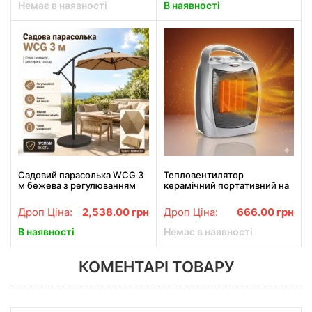
Немає в наявності
В наявності
Садовий парасолька WCG 3
Тепловентилятор
м бежева з регулюванням
керамічний портативний на
нахилу, вуличний
2 режими DSP KD3007 Сірий
парасолька для тераси,
Керамічний обігрівач для
Дроп Ціна:
2,538.00
грн
Дроп Ціна:
666.00
грн
подвір'я, дачі та зони
кімнати
відпочинку
В наявності
Немає в наявності
КОМЕНТАРІ ТОВАРУ