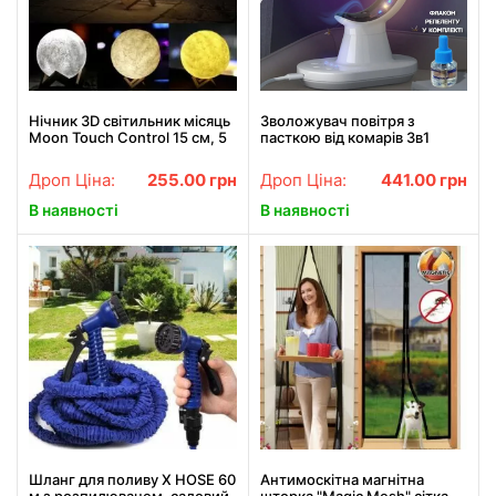
Нічник 3D світильник місяць
Зволожувач повітря з
Moon Touch Control 15 см, 5
пасткою від комарів 3в1
режимів
Humidifier Mosquito Trap
москітна лампа з підсвіткою
Дроп Ціна:
255.00
грн
Дроп Ціна:
441.00
грн
ONL
В наявності
В наявності
Шланг для поливу X HOSE 60
Антимоскітна магнітна