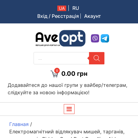
|
RU
UA
Вхід / Реєстрація
Акаунт
Aveopt – оптова дропшипінг платформа в Україні
PRODUCTS
SEARCH
0
0.00
грн
Додавайтеся до нашої групи у вайбер/телеграм,
слідкуйте за новою інформацією!
Главная
/
Електромагнітний відлякувач мишей, тарганів,